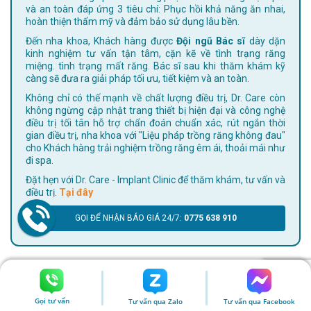
và an toàn đáp ứng 3 tiêu chí: Phục hồi khả năng ăn nhai,
hoàn thiện thẩm mỹ và đảm bảo sử dụng lâu bền.
Đến nha khoa, Khách hàng được
Đội ngũ Bác sĩ
dày dặn
kinh nghiệm tư vấn tận tâm, cặn kẽ về tình trạng răng
miệng. tình trạng mất răng. Bác sĩ sau khi thăm khám kỹ
càng sẽ đưa ra giải pháp tối ưu, tiết kiệm và an toàn.
Không chỉ có thế mạnh về chất lượng điều trị, Dr. Care còn
không ngừng cập nhật trang thiết bị hiện đại và công nghệ
điều trị tối tân hỗ trợ chẩn đoán chuẩn xác, rút ngắn thời
gian điều trị, nha khoa với "Liệu pháp trồng răng không đau"
cho Khách hàng trải nghiệm trồng răng êm ái, thoải mái như
đi spa.
Đặt hẹn với Dr. Care - Implant Clinic để thăm khám, tư vấn và
điều trị.
Tại đây
GỌI ĐỂ NHẬN BÁO GIÁ 24/7:
0775 638 910
(*) Kết quả điều trị có thể khác nhau tùy vào thể trạng mỗi
người.
Gọi tư vấn
Tư vấn qua Zalo
Tư vấn qua Facebook