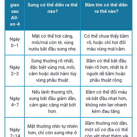
gian
Sưng có thể diễn ra thế
Bầm tím có thể diễn
sau
nào?
ra thế nào?
All-
on-4
Mặt có thể hơi căng,
Có thể chưa thấy bầm
Ngày
môi/má còn tê, vùng
rõ, hoặc chỉ hơi đổi
0–1
nướu bắt đầu sưng nhẹ.
màu vùng má/cằm.
Sưng thường rõ nhất,
Bầm có thể bắt đầu
Ngày
đặc biệt vùng má, môi,
hiện rõ hơn, nhất là ở
2–3
cằm hoặc dưới hàm tùy
người dễ bầm hoặc
vùng phẫu thuật.
phẫu thuật rộng.
Nếu lành thương tốt,
Bầm có thể đổi màu
Ngày
sưng bắt đầu giảm dần,
và bắt đầu nhạt hơn,
4–7
cảm giác căng mặt bớt
không nên lan nhanh
hơn.
kèm đau tăng.
Bầm thường mờ dần;
Mặt thường nhìn tự nhiên
Ngày
một số cơ địa có thể
hơn, chỉ còn sưng nhẹ ở
7–14
còn vệt nhạt thêm vài