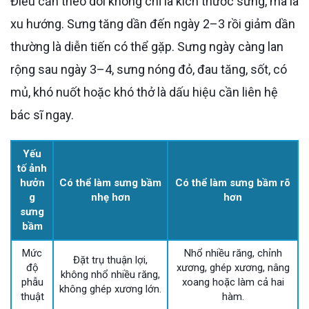
Điều cần theo dõi không chỉ là kích thước sưng, mà là
xu hướng. Sưng tăng dần đến ngày 2–3 rồi giảm dần
thường là diễn tiến có thể gặp. Sưng ngày càng lan
rộng sau ngày 3–4, sưng nóng đỏ, đau tăng, sốt, có
mủ, khó nuốt hoặc khó thở là dấu hiệu cần liên hệ
bác sĩ ngay.
Yếu
tố ảnh
hưởn
Có thể làm sưng bầm
Có thể làm sưng bầm rõ
g
nhẹ hơn
hơn
sưng
bầm
Mức
Nhổ nhiều răng, chỉnh
Đặt trụ thuận lợi,
độ
xương, ghép xương, nâng
không nhổ nhiều răng,
phẫu
xoang hoặc làm cả hai
không ghép xương lớn.
thuật
hàm.