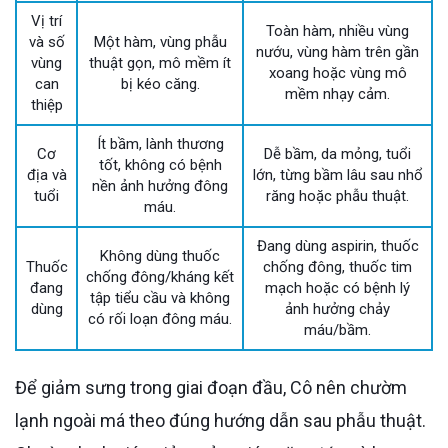
Vị trí
Toàn hàm, nhiều vùng
và số
Một hàm, vùng phẫu
nướu, vùng hàm trên gần
vùng
thuật gọn, mô mềm ít
xoang hoặc vùng mô
can
bị kéo căng.
mềm nhạy cảm.
thiệp
Ít bầm, lành thương
Cơ
Dễ bầm, da mỏng, tuổi
tốt, không có bệnh
địa và
lớn, từng bầm lâu sau nhổ
nền ảnh hưởng đông
tuổi
răng hoặc phẫu thuật.
máu.
Đang dùng aspirin, thuốc
Không dùng thuốc
Thuốc
chống đông, thuốc tim
chống đông/kháng kết
đang
mạch hoặc có bệnh lý
tập tiểu cầu và không
dùng
ảnh hưởng chảy
có rối loạn đông máu.
máu/bầm.
Để giảm sưng trong giai đoạn đầu, Cô nên chườm
lạnh ngoài má theo đúng hướng dẫn sau phẫu thuật.