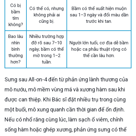
Có bị
Có thể có, nhưng
Bầm có thể xuất hiện muộn
bầm
không phải ai
sau 1–3 ngày và đổi màu dần
tím
cũng bị.
trước khi tan.
không?
Bao lâu
Nhiều trường hợp
nhìn
đỡ rõ sau 7–10
Người lớn tuổi, cơ địa dễ bầm
bình
ngày; bầm có thể
hoặc ca phẫu thuật rộng có
thường
mờ trong 1–2
thể cần lâu hơn.
hơn?
tuần.
Sưng sau All-on-4 đến từ phản ứng lành thương của
mô nướu, mô mềm vùng má và xương hàm sau khi
được can thiệp. Khi Bác sĩ đặt nhiều trụ trong cùng
một buổi, mô xung quanh cần thời gian để ổn định.
Nếu có nhổ răng cùng lúc, làm sạch ổ viêm, chỉnh
sống hàm hoặc ghép xương, phản ứng sưng có thể