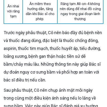
Ăn mềm theo
Răng tạm All-on-4 không
Ăn nhai
hướng dẫn, tăng
nên dùng để nhai đồ cứng
với răng
dần khi Bác sĩ cho
ngay trong giai đoạn lành
tạm
phép.
thương.
Trước ngày phẫu thuật, Cô nên báo đầy đủ bệnh nền
và thuốc đang dùng, đặc biệt là thuốc chống đông,
aspirin, thuốc tim mạch, thuốc huyết áp, tiểu đường,
loãng xương, bệnh gan thận hoặc tiền sử dễ
bầm/chảy máu lâu. Những thông tin này giúp Bác sĩ
dự đoán nguy cơ sưng bầm và phối hợp an toàn với
bác sĩ điều trị nếu cần.
Sau phẫu thuật, Cô nên chụp ảnh mặt mỗi ngày
trong cùng một điều kiện ánh sáng nếu lo lắng về
sưng bầm. Việc này giúp Bác sĩ đánh giá xu hướng