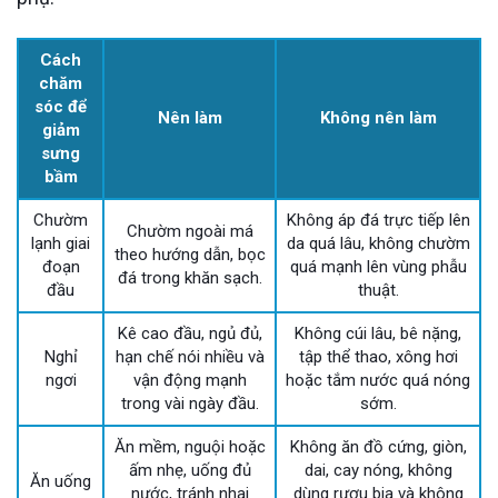
Cách
chăm
sóc để
Nên làm
Không nên làm
giảm
sưng
bầm
Chườm
Không áp đá trực tiếp lên
Chườm ngoài má
lạnh giai
da quá lâu, không chườm
theo hướng dẫn, bọc
đoạn
quá mạnh lên vùng phẫu
đá trong khăn sạch.
đầu
thuật.
Kê cao đầu, ngủ đủ,
Không cúi lâu, bê nặng,
Nghỉ
hạn chế nói nhiều và
tập thể thao, xông hơi
ngơi
vận động mạnh
hoặc tắm nước quá nóng
trong vài ngày đầu.
sớm.
Ăn mềm, nguội hoặc
Không ăn đồ cứng, giòn,
ấm nhẹ, uống đủ
dai, cay nóng, không
Ăn uống
nước, tránh nhai
dùng rượu bia và không