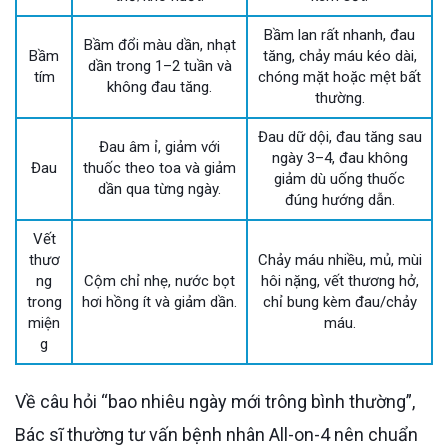
Bầm lan rất nhanh, đau
Bầm đổi màu dần, nhạt
Bầm
tăng, chảy máu kéo dài,
dần trong 1–2 tuần và
tím
chóng mặt hoặc mệt bất
không đau tăng.
thường.
Đau dữ dội, đau tăng sau
Đau âm ỉ, giảm với
ngày 3–4, đau không
Đau
thuốc theo toa và giảm
giảm dù uống thuốc
dần qua từng ngày.
đúng hướng dẫn.
Vết
thươ
Chảy máu nhiều, mủ, mùi
ng
Cộm chỉ nhẹ, nước bọt
hôi nặng, vết thương hở,
trong
hơi hồng ít và giảm dần.
chỉ bung kèm đau/chảy
miện
máu.
g
Về câu hỏi “bao nhiêu ngày mới trông bình thường”,
Bác sĩ thường tư vấn bệnh nhân All-on-4 nên chuẩn