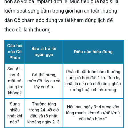
hơn so với ca Implant đơn lẻ. Mục tiêu của bác sĩ là
kiểm soát sưng bầm trong giới hạn an toàn, hướng
dẫn Cô chăm sóc đúng và tái khám đúng lịch để
theo dõi lành thương.
Câu hỏi
Bác sĩ trả lời
của Cô
Điều cần hiểu đúng
ngắn gọn
Phúc
Sau All-
Phẫu thuật toàn hàm thường
on-4
Có thể sưng,
sưng rõ hơn đặt 1 trụ đơn lẻ,
mặt có
mức độ tùy ca và
nhất là nếu có nhổ răng, ghép
sưng to
tùy cơ địa.
xương hoặc chỉnh xương.
không?
Sưng
Thường tăng
Nếu sau ngày 3–4 sưng vẫn
nhiều
trong 24–48 giờ
tăng mạnh, kèm đau/sốt/mủ,
nhất khi
đầu và rõ nhất
cần báo bác sĩ.
nào?
khoảng ngày 2–3.