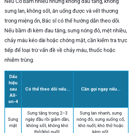
Nếu Cô bầm nhiều nhưng không đau tăng, không
sưng lan, không sốt, ăn uống được và vết thương
trong miệng ổn, Bác sĩ có thể hướng dẫn theo dõi.
Nếu bầm đi kèm đau tăng, sưng nóng đỏ, mệt nhiều,
chảy máu kéo dài hoặc chóng mặt, cần kiểm tra trực
tiếp để loại trừ vấn đề về chảy máu, thuốc hoặc
nhiễm trùng.
Dấu
hiệu
sau
Có thể theo dõi nếu...
Cần gọi ngay nếu...
All-
on-4
Sưng tăng trong 2–3
Sưng lan nhanh, sưng
Sưng
ngày đầu rồi giảm dần,
nóng đỏ, sưng xuống cổ,
mặt
không sốt, không khó
khó nuốt, khó thở hoặc
thở/khó nuốt.
kèm sốt.