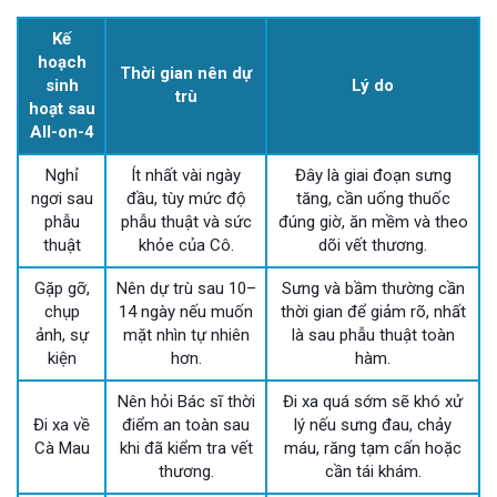
Kế
hoạch
Thời gian nên dự
sinh
Lý do
trù
hoạt sau
All-on-4
Nghỉ
Ít nhất vài ngày
Đây là giai đoạn sưng
ngơi sau
đầu, tùy mức độ
tăng, cần uống thuốc
phẫu
phẫu thuật và sức
đúng giờ, ăn mềm và theo
thuật
khỏe của Cô.
dõi vết thương.
Gặp gỡ,
Nên dự trù sau 10–
Sưng và bầm thường cần
chụp
14 ngày nếu muốn
thời gian để giảm rõ, nhất
ảnh, sự
mặt nhìn tự nhiên
là sau phẫu thuật toàn
kiện
hơn.
hàm.
Nên hỏi Bác sĩ thời
Đi xa quá sớm sẽ khó xử
Đi xa về
điểm an toàn sau
lý nếu sưng đau, chảy
Cà Mau
khi đã kiểm tra vết
máu, răng tạm cấn hoặc
thương.
cần tái khám.