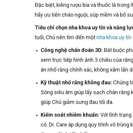
Đặc biệt, kiêng rượu bia và thuốc lá trong ít nhất 3-5 ngày để tránh làm nhiễm trùng ổ răng. Thay vào đó,
hãy ưu tiên cháo nguội, súp mềm và bổ su
Tiêu chí chọn nha khoa uy tín và năng lự
tuổi, Chú nên tìm đến một
nha khoa uy tín
Công nghệ chẩn đoán 3D:
Bắt buộc phả
xem trực tiếp hình ảnh 3 chiều của răn
án nhổ răng chính xác, không xâm lấn d
Kỹ thuật nhổ răng không đau:
Chúng tô
Sóng siêu âm giúp lấy sạch chân răng 
giúp Chú giảm sưng đau tối đa.
Kiểm soát nhiễm khuẩn:
Với tình trạng
có. Dr. Care áp dụng quy trình vô trùng