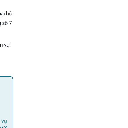
g số 7
 vụ
g 3