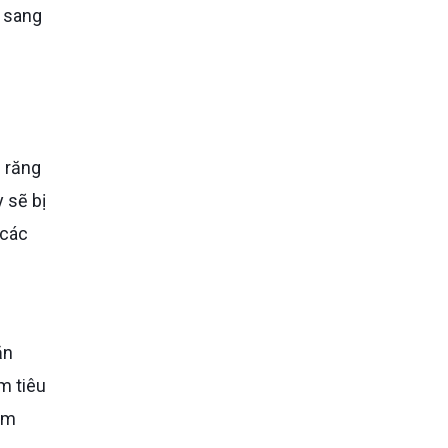
n sang
 sẽ bị
 các
m tiêu
âm