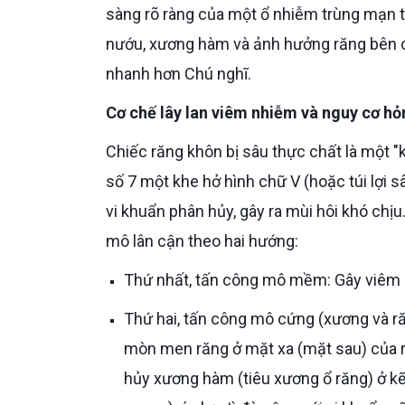
sàng rõ ràng của một ổ nhiễm trùng mạn tí
nướu, xương hàm và ảnh hưởng răng bên cạ
nhanh hơn Chú nghĩ.
Cơ chế lây lan viêm nhiễm và nguy cơ hỏ
Chiếc răng khôn bị sâu thực chất là một "kho dự trữ" vi khuẩn khổng lồ. Do vị trí mọc lệch, nó tạo với răng
số 7 một khe hở hình chữ V (hoặc túi lợi 
vi khuẩn phân hủy, gây ra mùi hôi khó chị
mô lân cận theo hai hướng:
Thứ nhất, tấn công mô mềm: Gây viêm 
Thứ hai, tấn công mô cứng (xương và răng): Đây là điều đáng lo ngại nhất. Vi khuẩn sẽ âm thầm ăn
mòn men răng ở mặt xa (mặt sau) của răn
hủy xương hàm (tiêu xương ổ răng) ở kẽ