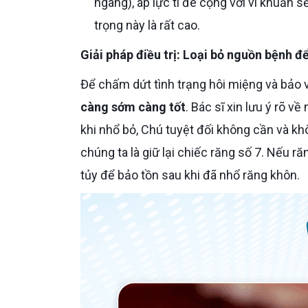
ngang), áp lực tì đè cộng với vi khuẩn s
trọng này là rất cao.
Giải pháp điều trị: Loại bỏ nguồn bệnh 
Để chấm dứt tình trạng hôi miệng và bảo v
càng sớm càng tốt
. Bác sĩ xin lưu ý rõ 
khi nhổ bỏ, Chú tuyệt đối không cần và khôn
chúng ta là giữ lại chiếc răng số 7. Nếu ră
tủy để bảo tồn sau khi đã nhổ răng khôn.