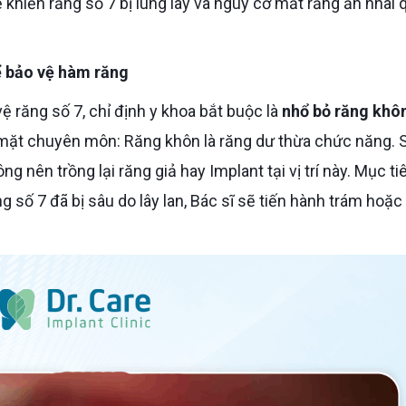
ẽ khiến răng số 7 bị lung lay và nguy cơ mất răng ăn nhai
để bảo vệ hàm răng
ệ răng số 7, chỉ định y khoa bắt buộc là
nhổ bỏ răng khô
về mặt chuyên môn: Răng khôn là răng dư thừa chức năng. 
g nên trồng lại răng giả hay Implant tại vị trí này. Mục ti
ng số 7 đã bị sâu do lây lan, Bác sĩ sẽ tiến hành trám hoặ