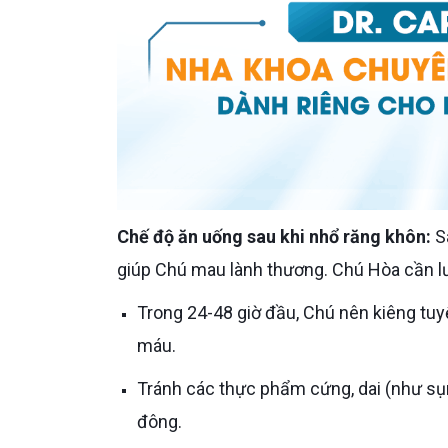
Chế độ ăn uống sau khi nhổ răng khôn:
Sa
giúp Chú mau lành thương. Chú Hòa cần l
Trong 24-48 giờ đầu, Chú nên kiêng tuyệt đối các món ăn nóng, cay, chua vì dễ gây kích ứng và chảy
máu.
Tránh các thực phẩm cứng, dai (như sụn, gân, các loại hạt) vì lực nhai mạnh ảnh hưởng đến cục máu
đông.