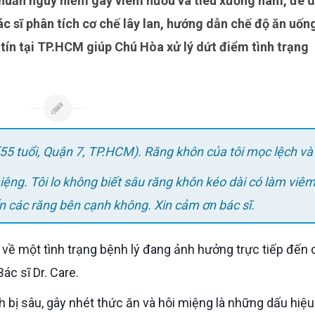
Bác sĩ phân tích cơ chế lây lan, hướng dẫn chế độ ăn uốn
 tín tại TP.HCM giúp Chú Hòa xử lý dứt điểm tình trạng
(55 tuổi, Quận 7, TP.HCM). Răng khôn của tôi mọc lệch và 
ệng. Tôi lo không biết sâu răng khôn kéo dài có làm viêm
các răng bên cạnh không. Xin cảm ơn bác sĩ.
c sĩ Dr. Care.