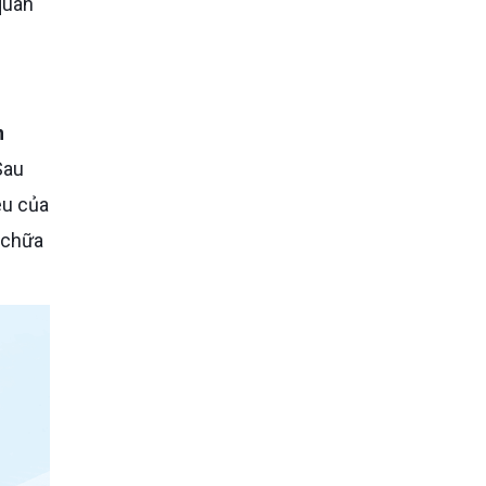
 quan
n
Sau
êu của
c chữa