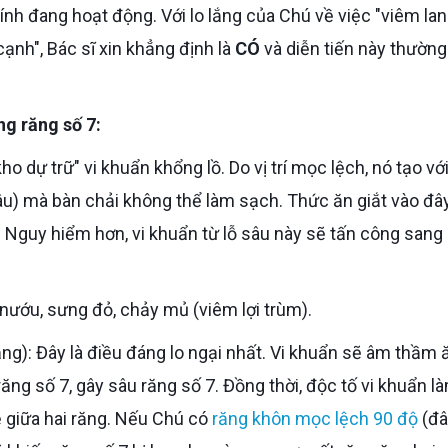
nh đang hoạt động. Với lo lắng của Chú về việc "viêm la
nh", Bác sĩ xin khẳng định là
CÓ
và diễn tiến này thường
ng răng số 7:
sâu) mà bàn chải không thể làm sạch. Thức ăn giắt vào đây
u. Nguy hiểm hơn, vi khuẩn từ lỗ sâu này sẽ tấn công sang
nướu, sưng đỏ, chảy mủ (viêm lợi trùm).
g số 7, gây sâu răng số 7. Đồng thời, độc tố vi khuẩn là
 giữa hai răng. Nếu Chú có
răng khôn mọc lệch 90 độ
(đ