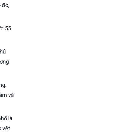
ời 55
Chú
ương
ng.
hàm và
nhổ là
o vết