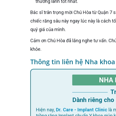
thương lành tốt nhất.
Bác sĩ trân trọng mời Chú Hòa từ Quận 7 sang Dr. Care (rất gần và thuận tiện) để thăm khám. Việc loại bỏ
chiếc răng sâu này ngay lúc này là cách t
quý giá của mình.
Cảm ơn Chú Hòa đã lắng nghe tư vấn. Chúc Chú sớm giải quyết dứt điểm vấn đề răng miệng và luôn vui
khỏe.
Thông tin liên hệ Nha khoa
NHA 
Dành riêng cho
Hiện nay,
Dr. Care - Implant Clinic
là m
trồng răng Implant chuẩn Y khoa giúp 