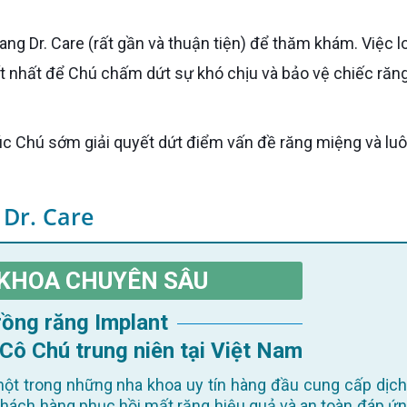
ốt nhất để Chú chấm dứt sự khó chịu và bảo vệ chiếc răn
 Dr. Care
KHOA CHUYÊN SÂU
Trồng răng Implant
 Cô Chú trung niên tại Việt Nam
ột trong những nha khoa uy tín hàng đầu cung cấp dịch
khách hàng phục hồi mất răng hiệu quả và an toàn đáp ứn