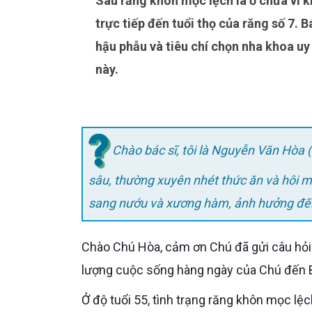
Sâu răng khôn mọc lệch là ổ chứa vi khuẩn nguy hiểm gây viêm nướu và tiêu xương hàm, đe dọa
trực tiếp đến tuổi thọ của răng số 7. 
hậu phẫu và tiêu chí chọn nha khoa uy
này.
Chào bác sĩ, tôi là Nguyễn Văn Hòa 
sâu, thường xuyên nhét thức ăn và hôi mi
sang nướu và xương hàm, ảnh hưởng đến 
Chào Chú Hòa, cảm ơn Chú đã gửi câu hỏi về một tình trạng bệnh lý đang ảnh hưởng trực tiếp đến chất
lượng cuộc sống hàng ngày của Chú đến Bá
Ở độ tuổi 55, tình trạng răng khôn mọc lệch bị sâu, gây nhét thức ăn và hôi miệng là những dấu hiệu lâm