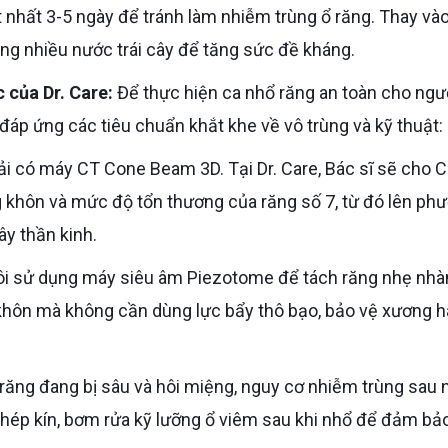
ng nhiều nước trái cây để tăng sức đề kháng.
c của Dr. Care:
Để thực hiện ca nhổ răng an toàn cho ngư
đáp ứng các tiêu chuẩn khắt khe về vô trùng và kỹ thuật:
i có máy CT Cone Beam 3D. Tại Dr. Care, Bác sĩ sẽ cho 
g khôn và mức độ tổn thương của răng số 7, từ đó lên ph
ây thần kinh.
i sử dụng máy siêu âm Piezotome để tách răng nhẹ nhà
khôn mà không cần dùng lực bẩy thô bạo, bảo vệ xương 
 răng đang bị sâu và hôi miệng, nguy cơ nhiễm trùng sau 
 khép kín, bơm rửa kỹ lưỡng ổ viêm sau khi nhổ để đảm bả