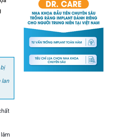
g
bị
 lan