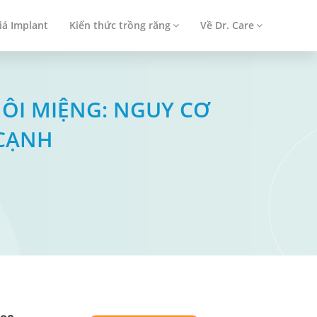
iá Implant
Kiến thức trồng răng
Về Dr. Care
HÔI MIỆNG: NGUY CƠ
 CẠNH