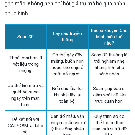
gắn mão. Không nên chỉ hỏi giá trụ mà bỏ qua phần
phục hình.
Bác sĩ khuyên Chú
Lấy dấu truyền
Scan 3D
Minh hiểu thế
thống
nào?
Có thể gây đầy
Scan 3D thường là
Thoải mái hơn, ít
miệng, buồn nôn
trải nghiệm nhẹ
vật liệu trong
hoặc khó chịu ở
nhàng hơn cho
miệng.
một số người.
bệnh nhân.
Có thể kiểm tra và
Nếu dấu lỗi, đôi
Scan giúp bác sĩ
quét bổ sung
khi phải lấy lại
kiểm soát dữ liệu
ngay trên màn
toàn bộ.
trực quan hơn.
hình.
Cần đổ mẫu, vận
Quy trình số có
Dễ kết nối với
chuyển mẫu và xử
thể tối ưu thời
CAD/CAM và labo
lý thủ công nhiều
gian và lưu trữ dữ
số.