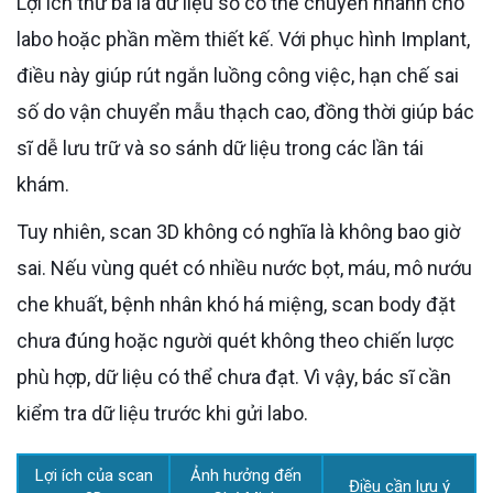
Lợi ích thứ ba là dữ liệu số có thể chuyển nhanh cho
labo hoặc phần mềm thiết kế. Với phục hình Implant,
điều này giúp rút ngắn luồng công việc, hạn chế sai
số do vận chuyển mẫu thạch cao, đồng thời giúp bác
sĩ dễ lưu trữ và so sánh dữ liệu trong các lần tái
khám.
Tuy nhiên, scan 3D không có nghĩa là không bao giờ
sai. Nếu vùng quét có nhiều nước bọt, máu, mô nướu
che khuất, bệnh nhân khó há miệng, scan body đặt
chưa đúng hoặc người quét không theo chiến lược
phù hợp, dữ liệu có thể chưa đạt. Vì vậy, bác sĩ cần
kiểm tra dữ liệu trước khi gửi labo.
Lợi ích của scan
Ảnh hưởng đến
Điều cần lưu ý