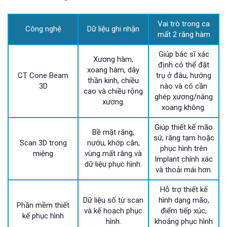
Vai trò trong ca
Công nghệ
Dữ liệu ghi nhận
mất 2 răng hàm
Giúp bác sĩ xác
Xương hàm,
định có thể đặt
xoang hàm, dây
CT Cone Beam
trụ ở đâu, hướng
thần kinh, chiều
3D
nào và có cần
cao và chiều rộng
ghép xương/nâng
xương.
xoang không.
Giúp thiết kế mão
Bề mặt răng,
sứ, răng tạm hoặc
Scan 3D trong
nướu, khớp cắn,
phục hình trên
miệng
vùng mất răng và
Implant chính xác
dữ liệu phục hình.
và thoải mái hơn.
Hỗ trợ thiết kế
Dữ liệu số từ scan
hình dạng mão,
Phần mềm thiết
và kế hoạch phục
điểm tiếp xúc,
kế phục hình
hình.
khoảng phục hình