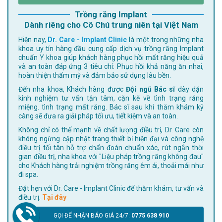
Trồng răng Implant
Dành riêng cho Cô Chú trung niên tại Việt Nam
Hiện nay,
Dr. Care - Implant Clinic
là một trong những nha
khoa uy tín hàng đầu cung cấp dịch vụ trồng răng Implant
chuẩn Y khoa giúp khách hàng phục hồi mất răng hiệu quả
và an toàn đáp ứng 3 tiêu chí: Phục hồi khả năng ăn nhai,
hoàn thiện thẩm mỹ và đảm bảo sử dụng lâu bền.
Đến nha khoa, Khách hàng được
Đội ngũ Bác sĩ
dày dặn
kinh nghiệm tư vấn tận tâm, cặn kẽ về tình trạng răng
miệng. tình trạng mất răng. Bác sĩ sau khi thăm khám kỹ
càng sẽ đưa ra giải pháp tối ưu, tiết kiệm và an toàn.
Không chỉ có thế mạnh về chất lượng điều trị, Dr. Care còn
không ngừng cập nhật trang thiết bị hiện đại và công nghệ
điều trị tối tân hỗ trợ chẩn đoán chuẩn xác, rút ngắn thời
gian điều trị, nha khoa với "Liệu pháp trồng răng không đau"
cho Khách hàng trải nghiệm trồng răng êm ái, thoải mái như
đi spa.
Đặt hẹn với Dr. Care - Implant Clinic để thăm khám, tư vấn và
điều trị.
Tại đây
GỌI ĐỂ NHẬN BÁO GIÁ 24/7:
0775 638 910