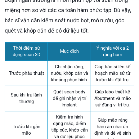
miệng hơn so với các ca toàn hàm phức tạp. Dù vậy,
bác sĩ vẫn cần kiểm soát nước bọt, mô nướu, góc
quét và khớp cắn để có dữ liệu tốt.
Thời điểm sử
Ý nghĩa với ca 2
Mục đích
dụng scan 3D
răng hàm
Ghi nhận răng,
Giúp bác sĩ lên kế
Trước phẫu thuật
nướu, khớp cắn và
hoạch mão sứ từ
khoảng phục hình.
trước khi đặt trụ.
Quét scan body
Giúp labo thiết kế
Sau khi trụ lành
để ghi nhận vị trí
Abutment và mão
thương
Implant.
sứ đúng vị trí trụ.
Kiểm tra hình
Giúp mão răng
dạng mão, điểm
Trước khi gắn
hàm ăn nhai ổn
tiếp xúc, khớp cắn
mão
định và dễ vệ sinh
và dữ liệu phục