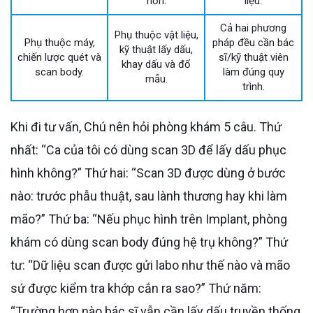
hơn.
liệu.
Cả hai phương
Phụ thuộc vật liệu,
Phụ thuộc máy,
pháp đều cần bác
kỹ thuật lấy dấu,
chiến lược quét và
sĩ/kỹ thuật viên
khay dấu và đổ
scan body.
làm đúng quy
mẫu.
trình.
Khi đi tư vấn, Chú nên hỏi phòng khám 5 câu. Thứ
nhất: “Ca của tôi có dùng scan 3D để lấy dấu phục
hình không?” Thứ hai: “Scan 3D được dùng ở bước
nào: trước phẫu thuật, sau lành thương hay khi làm
mão?” Thứ ba: “Nếu phục hình trên Implant, phòng
khám có dùng scan body đúng hệ trụ không?” Thứ
tư: “Dữ liệu scan được gửi labo như thế nào và mão
sứ được kiểm tra khớp cắn ra sao?” Thứ năm:
“Trường hợp nào bác sĩ vẫn cần lấy dấu truyền thống