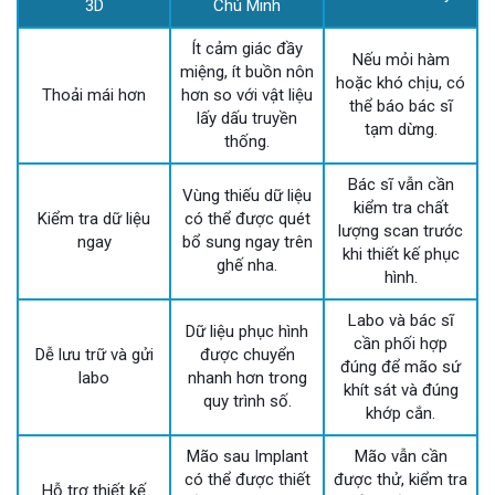
3D
Chú Minh
Ít cảm giác đầy
Nếu mỏi hàm
miệng, ít buồn nôn
hoặc khó chịu, có
Thoải mái hơn
hơn so với vật liệu
thể báo bác sĩ
lấy dấu truyền
tạm dừng.
thống.
Bác sĩ vẫn cần
Vùng thiếu dữ liệu
kiểm tra chất
Kiểm tra dữ liệu
có thể được quét
lượng scan trước
ngay
bổ sung ngay trên
khi thiết kế phục
ghế nha.
hình.
Labo và bác sĩ
Dữ liệu phục hình
cần phối hợp
Dễ lưu trữ và gửi
được chuyển
đúng để mão sứ
labo
nhanh hơn trong
khít sát và đúng
quy trình số.
khớp cắn.
Mão sau Implant
Mão vẫn cần
có thể được thiết
được thử, kiểm tra
Hỗ trợ thiết kế