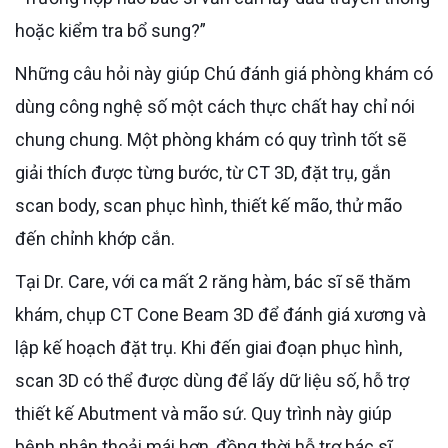
hoặc kiểm tra bổ sung?”
Những câu hỏi này giúp Chú đánh giá phòng khám có
dùng công nghệ số một cách thực chất hay chỉ nói
chung chung. Một phòng khám có quy trình tốt sẽ
giải thích được từng bước, từ CT 3D, đặt trụ, gắn
scan body, scan phục hình, thiết kế mão, thử mão
đến chỉnh khớp cắn.
Tại Dr. Care, với ca mất 2 răng hàm, bác sĩ sẽ thăm
khám, chụp CT Cone Beam 3D để đánh giá xương và
lập kế hoạch đặt trụ. Khi đến giai đoạn phục hình,
scan 3D có thể được dùng để lấy dữ liệu số, hỗ trợ
thiết kế Abutment và mão sứ. Quy trình này giúp
bệnh nhân thoải mái hơn, đồng thời hỗ trợ bác sĩ