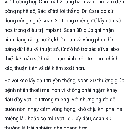
Với trường hợp Chú mất 2 răng hàm và quan tâm đến
công nghệ số, Bác sĩ trả lời thẳng: Dr. Care có sử
dụng công nghệ scan 3D trong miệng để lấy dấu số
hóa trong điều trị Implant. Scan 3D giúp ghi nhận
hình dạng răng, nướu, khớp cắn và vùng phục hình
bằng dữ liệu kỹ thuật số, từ đó hỗ trợ bác sĩ và labo
thiết kế mão sứ hoặc phục hình trên Implant chính
xác, thuận tiện và dễ kiểm soát hơn.
So với keo lấy dấu truyền thống, scan 3D thường giúp
bệnh nhân thoải mái hơn vì không phải ngậm khay
dấu đầy vật liệu trong miệng. Với những người dễ
buồn nôn, nhạy cảm vùng họng, khó chịu khi phải há
miệng lâu hoặc sợ mùi vật liệu lấy dấu, scan 3D
thường là trải nghiệm nhẹ nhàng hơn.