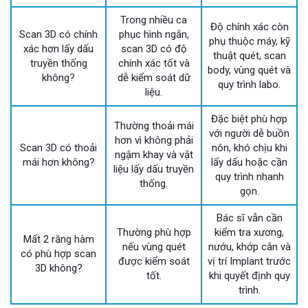
Trong nhiều ca
Độ chính xác còn
Scan 3D có chính
phục hình ngắn,
phụ thuộc máy, kỹ
xác hơn lấy dấu
scan 3D có độ
thuật quét, scan
truyền thống
chính xác tốt và
body, vùng quét và
không?
dễ kiểm soát dữ
quy trình labo.
liệu.
Đặc biệt phù hợp
Thường thoải mái
với người dễ buồn
hơn vì không phải
Scan 3D có thoải
nôn, khó chịu khi
ngậm khay và vật
mái hơn không?
lấy dấu hoặc cần
liệu lấy dấu truyền
quy trình nhanh
thống.
gọn.
Bác sĩ vẫn cần
Thường phù hợp
kiểm tra xương,
Mất 2 răng hàm
nếu vùng quét
nướu, khớp cắn và
có phù hợp scan
được kiểm soát
vị trí Implant trước
3D không?
tốt.
khi quyết định quy
trình.