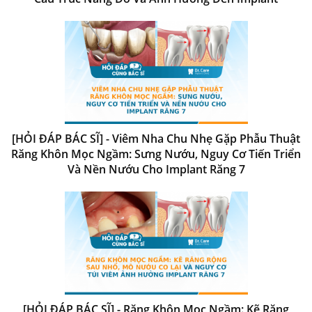
[HỎI ĐÁP BÁC SĨ] - Viêm Nha Chu Nhẹ Gặp Phẫu Thuật
Răng Khôn Mọc Ngầm: Sưng Nướu, Nguy Cơ Tiến Triển
Và Nền Nướu Cho Implant Răng 7
[HỎI ĐÁP BÁC SĨ] - Răng Khôn Mọc Ngầm: Kẽ Răng