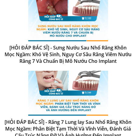
[HỎI ĐÁP BÁC SĨ] - Sưng Nướu Sau Nhổ Răng Khôn
Mọc Ngầm: Khó Vệ Sinh, Nguy Cơ Sâu Răng Viêm Nướu
Răng 7 Và Chuẩn Bị Mô Nướu Cho Implant
[HỎI ĐÁP BÁC SĨ] - Răng 7 Lung lay Sau Nhổ Răng Khôn
Mọc Ngầm: Phân Biệt Tạm Thời Và Vĩnh Viễn, Đánh Giá
Cấu Trúc Nâng Đỡ Và Ảnh Hưởng Đến Implant