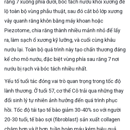
răng 7 xuống phía dưới, bóc tách nướu khỏi xương để
lộ toàn bộ vùng phẫu thuật, sau đó cắt bỏ lớp xương
vây quanh răng khôn bằng máy khoan hoặc
Piezotome, chia răng thành nhiều mảnh nhỏ để lấy
ra, làm sạch ổ xương kỹ lưỡng, và cuối cùng khâu
nướu lại. Toàn bộ quá trình này tạo chấn thương đáng
kể cho mô nướu, đặc biệt vùng phía sau răng 7 nơi
nướu bị rạch và bóc tách nhiều nhất.
Yếu tố tuổi tác đóng vai trò quan trọng trong tốc độ
lành thương. Ở tuổi 57, cơ thể Cô trải qua những thay
đổi sinh lý tự nhiên ảnh hưởng đến quá trình phục
hồi. Tốc độ tái tạo tế bào giảm 30-40% so với người
20-30 tuổi, tế bào sợi (fibroblast) sản xuất collagen
chậm hơn và ít hơn, tuần hoàn máu kém hiệu quả