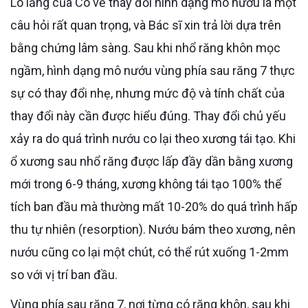
Lo lắng của Cô về thay đổi hình dạng mô nướu là một
câu hỏi rất quan trọng, và Bác sĩ xin trả lời dựa trên
bằng chứng lâm sàng. Sau khi nhổ răng khôn mọc
ngầm, hình dạng mô nướu vùng phía sau răng 7 thực
sự có thay đổi nhẹ, nhưng mức độ và tính chất của
thay đổi này cần được hiểu đúng. Thay đổi chủ yếu
xảy ra do quá trình nướu co lại theo xương tái tạo. Khi
ổ xương sau nhổ răng được lấp đầy dần bằng xương
mới trong 6-9 tháng, xương không tái tạo 100% thể
tích ban đầu mà thường mất 10-20% do quá trình hấp
thu tự nhiên (resorption). Nướu bám theo xương, nên
nướu cũng co lại một chút, có thể rút xuống 1-2mm
so với vị trí ban đầu.
Vùng phía sau răng 7, nơi từng có răng khôn, sau khi