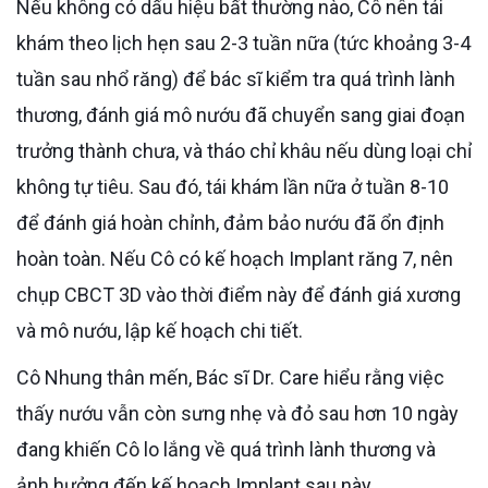
Nếu không có dấu hiệu bất thường nào, Cô nên tái
khám theo lịch hẹn sau 2-3 tuần nữa (tức khoảng 3-4
tuần sau nhổ răng) để bác sĩ kiểm tra quá trình lành
thương, đánh giá mô nướu đã chuyển sang giai đoạn
trưởng thành chưa, và tháo chỉ khâu nếu dùng loại chỉ
không tự tiêu. Sau đó, tái khám lần nữa ở tuần 8-10
để đánh giá hoàn chỉnh, đảm bảo nướu đã ổn định
hoàn toàn. Nếu Cô có kế hoạch Implant răng 7, nên
chụp CBCT 3D vào thời điểm này để đánh giá xương
và mô nướu, lập kế hoạch chi tiết.
Cô Nhung thân mến, Bác sĩ Dr. Care hiểu rằng việc
thấy nướu vẫn còn sưng nhẹ và đỏ sau hơn 10 ngày
đang khiến Cô lo lắng về quá trình lành thương và
ảnh hưởng đến kế hoạch Implant sau này.