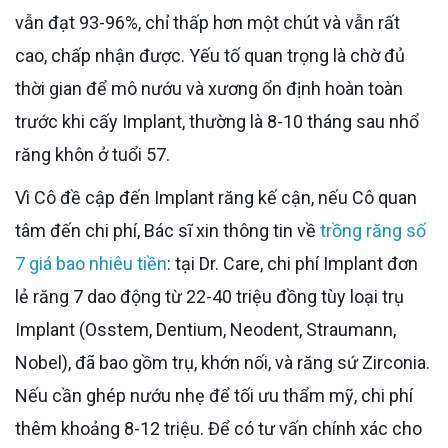
vẫn đạt 93-96%, chỉ thấp hơn một chút và vẫn rất
cao, chấp nhận được. Yếu tố quan trọng là chờ đủ
thời gian để mô nướu và xương ổn định hoàn toàn
trước khi cấy Implant, thường là 8-10 tháng sau nhổ
răng khôn ở tuổi 57.
Vì Cô đề cập đến Implant răng kế cận, nếu Cô quan
tâm đến chi phí, Bác sĩ xin thông tin về
trồng răng số
7 giá bao nhiêu tiền
: tại Dr. Care, chi phí Implant đơn
lẻ răng 7 dao động từ 22-40 triệu đồng tùy loại trụ
Implant (Osstem, Dentium, Neodent, Straumann,
Nobel), đã bao gồm trụ, khớn nối, và răng sứ Zirconia.
Nếu cần ghép nướu nhẹ để tối ưu thẩm mỹ, chi phí
thêm khoảng 8-12 triệu. Để có tư vấn chính xác cho