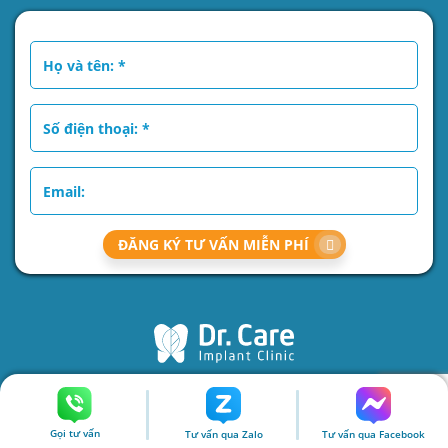
ĐĂNG KÝ TƯ VẤN MIỄN PHÍ
NHA KHOA CHUYÊN SÂU
TRỒNG RĂNG IMPLANT
DÀNH RIÊNG CHO
CÔ CHÚ TRUNG NIÊN TẠI VIỆT NAM
Gọi tư vấn
Tư vấn qua Zalo
Tư vấn qua Facebook