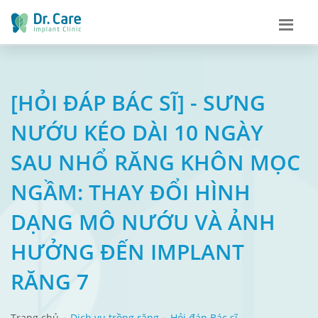
[HỎI ĐÁP BÁC SĨ] - SƯNG
NƯỚU KÉO DÀI 10 NGÀY
SAU NHỔ RĂNG KHÔN MỌC
NGẦM: THAY ĐỔI HÌNH
DẠNG MÔ NƯỚU VÀ ẢNH
HƯỞNG ĐẾN IMPLANT
RĂNG 7
Trang chủ
Dịch vụ trồng răng
Hỏi đáp Bác sĩ