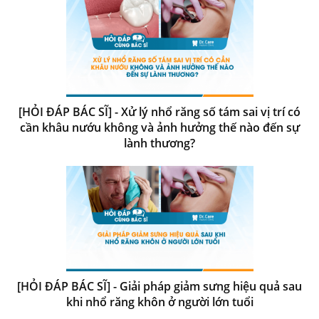
[HỎI ĐÁP BÁC SĨ] - Xử lý nhổ răng số tám sai vị trí có
cần khâu nướu không và ảnh hưởng thế nào đến sự
lành thương?
[HỎI ĐÁP BÁC SĨ] - Giải pháp giảm sưng hiệu quả sau
khi nhổ răng khôn ở người lớn tuổi