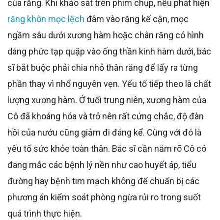
của răng. Khi khảo sát trên phim chụp, nếu phát hiện
răng khôn mọc lệch
đâm vào răng kế cận, mọc
ngầm sâu dưới xương hàm hoặc chân răng có hình
dáng phức tạp quặp vào ống thần kinh hàm dưới, bác
sĩ bắt buộc phải chia nhỏ thân răng để lấy ra từng
phần thay vì nhổ nguyên vẹn. Yếu tố tiếp theo là chất
lượng xương hàm. Ở tuổi trung niên, xương hàm của
Cô đã khoáng hóa và trở nên rất cứng chắc, độ đàn
hồi của nướu cũng giảm đi đáng kể. Cùng với đó là
yếu tố sức khỏe toàn thân. Bác sĩ cần nắm rõ Cô có
đang mắc các bệnh lý nền như cao huyết áp, tiểu
đường hay bệnh tim mạch không để chuẩn bị các
phương án kiểm soát phòng ngừa rủi ro trong suốt
quá trình thực hiện.