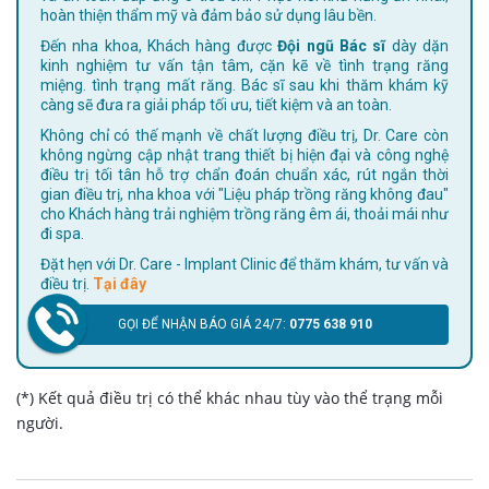
hoàn thiện thẩm mỹ và đảm bảo sử dụng lâu bền.
Đến nha khoa, Khách hàng được
Đội ngũ Bác sĩ
dày dặn
kinh nghiệm tư vấn tận tâm, cặn kẽ về tình trạng răng
miệng. tình trạng mất răng. Bác sĩ sau khi thăm khám kỹ
càng sẽ đưa ra giải pháp tối ưu, tiết kiệm và an toàn.
Không chỉ có thế mạnh về chất lượng điều trị, Dr. Care còn
không ngừng cập nhật trang thiết bị hiện đại và công nghệ
điều trị tối tân hỗ trợ chẩn đoán chuẩn xác, rút ngắn thời
gian điều trị, nha khoa với "Liệu pháp trồng răng không đau"
cho Khách hàng trải nghiệm trồng răng êm ái, thoải mái như
đi spa.
Đặt hẹn với Dr. Care - Implant Clinic để thăm khám, tư vấn và
điều trị.
Tại đây
GỌI ĐỂ NHẬN BÁO GIÁ 24/7:
0775 638 910
(*) Kết quả điều trị có thể khác nhau tùy vào thể trạng mỗi
người.