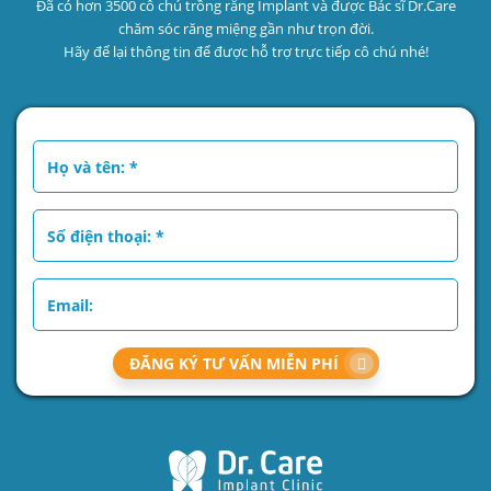
Đã có hơn 3500 cô chú trồng răng Implant và được Bác sĩ Dr.Care
chăm sóc răng miệng gần như trọn đời.
Hãy để lại thông tin để được hỗ trợ trực tiếp cô chú nhé!
ĐĂNG KÝ TƯ VẤN MIỄN PHÍ