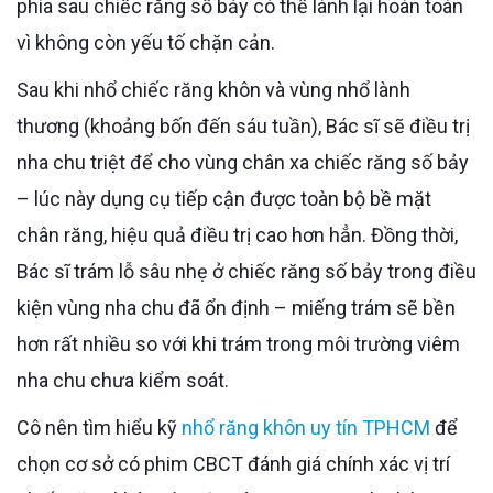
phía sau chiếc răng số bảy có thể lành lại hoàn toàn
vì không còn yếu tố chặn cản.
Sau khi nhổ chiếc răng khôn và vùng nhổ lành
thương (khoảng bốn đến sáu tuần), Bác sĩ sẽ điều trị
nha chu triệt để cho vùng chân xa chiếc răng số bảy
– lúc này dụng cụ tiếp cận được toàn bộ bề mặt
chân răng, hiệu quả điều trị cao hơn hẳn. Đồng thời,
Bác sĩ trám lỗ sâu nhẹ ở chiếc răng số bảy trong điều
kiện vùng nha chu đã ổn định – miếng trám sẽ bền
hơn rất nhiều so với khi trám trong môi trường viêm
nha chu chưa kiểm soát.
Cô nên tìm hiểu kỹ
nhổ răng khôn uy tín TPHCM
để
chọn cơ sở có phim CBCT đánh giá chính xác vị trí