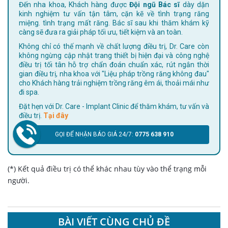
Đến nha khoa, Khách hàng được
Đội ngũ Bác sĩ
dày dặn
kinh nghiệm tư vấn tận tâm, cặn kẽ về tình trạng răng
miệng. tình trạng mất răng. Bác sĩ sau khi thăm khám kỹ
càng sẽ đưa ra giải pháp tối ưu, tiết kiệm và an toàn.
Không chỉ có thế mạnh về chất lượng điều trị, Dr. Care còn
không ngừng cập nhật trang thiết bị hiện đại và công nghệ
điều trị tối tân hỗ trợ chẩn đoán chuẩn xác, rút ngắn thời
gian điều trị, nha khoa với "Liệu pháp trồng răng không đau"
cho Khách hàng trải nghiệm trồng răng êm ái, thoải mái như
đi spa.
Đặt hẹn với Dr. Care - Implant Clinic để thăm khám, tư vấn và
điều trị.
Tại đây
GỌI ĐỂ NHẬN BÁO GIÁ 24/7:
0775 638 910
(*) Kết quả điều trị có thể khác nhau tùy vào thể trạng mỗi
người.
BÀI VIẾT CÙNG CHỦ ĐỀ