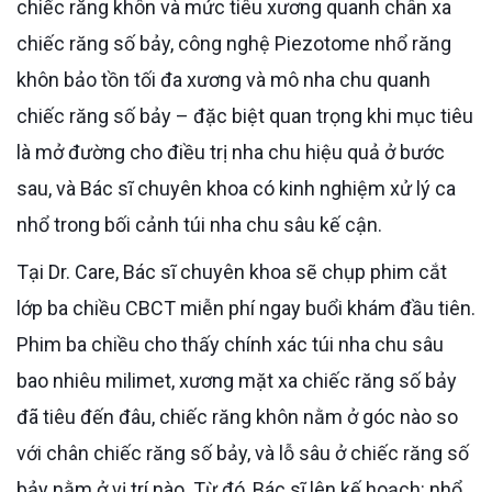
chiếc răng khôn và mức tiêu xương quanh chân xa
chiếc răng số bảy, công nghệ Piezotome nhổ răng
khôn bảo tồn tối đa xương và mô nha chu quanh
chiếc răng số bảy – đặc biệt quan trọng khi mục tiêu
là mở đường cho điều trị nha chu hiệu quả ở bước
sau, và Bác sĩ chuyên khoa có kinh nghiệm xử lý ca
nhổ trong bối cảnh túi nha chu sâu kế cận.
Tại Dr. Care, Bác sĩ chuyên khoa sẽ chụp phim cắt
lớp ba chiều CBCT miễn phí ngay buổi khám đầu tiên.
Phim ba chiều cho thấy chính xác túi nha chu sâu
bao nhiêu milimet, xương mặt xa chiếc răng số bảy
đã tiêu đến đâu, chiếc răng khôn nằm ở góc nào so
với chân chiếc răng số bảy, và lỗ sâu ở chiếc răng số
bảy nằm ở vị trí nào. Từ đó, Bác sĩ lên kế hoạch: nhổ