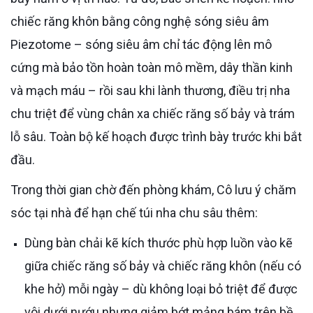
chiếc răng khôn bằng công nghệ sóng siêu âm
Piezotome – sóng siêu âm chỉ tác động lên mô
cứng mà bảo tồn hoàn toàn mô mềm, dây thần kinh
và mạch máu – rồi sau khi lành thương, điều trị nha
chu triệt để vùng chân xa chiếc răng số bảy và trám
lỗ sâu. Toàn bộ kế hoạch được trình bày trước khi bắt
đầu.
Trong thời gian chờ đến phòng khám, Cô lưu ý chăm
sóc tại nhà để hạn chế túi nha chu sâu thêm:
Dùng bàn chải kẽ kích thước phù hợp luồn vào kẽ
giữa chiếc răng số bảy và chiếc răng khôn (nếu có
khe hở) mỗi ngày – dù không loại bỏ triệt để được
vôi dưới nướu nhưng giảm bớt mảng bám trên bề