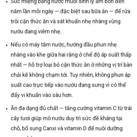
Súc miệng bằng nước muối sinh lý ấm bốn đến
năm lần mỗi ngày — đặc biệt sau bữa ăn — để rửa
trôi cặn thức ăn và sát khuẩn nhẹ nhàng vùng
nướu đang viêm nhẹ.
Nếu có máy tăm nước, hướng đầu phun nhẹ
nhàng vào khe giữa hai răng ở chế độ áp suất thấp
nhất — hỗ trợ loại bỏ cặn thức ăn ở những vị trí bàn
chải kẽ không chạm tới. Tuy nhiên, không phun áp
suất cao trực tiếp vào nướu đang sưng vì có thể
đẩy vi khuẩn vào sâu hơn.
Ăn đa dạng đủ chất — tăng cường vitamin C từ trái
cây tươi giúp mô nướu duy trì sức đề kháng tại
chỗ, bổ sung Canxi và vitamin D để nuôi dưỡng