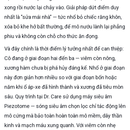
xong rồi nước lại chảy vào. Giải pháp dứt điểm duy
nhất là "sửa mái nhà" — tức nhổ bỏ chiếc răng khôn,
xóa bỏ khe hở bất thường, để mô nướu lành lại phẳng
phiu và không còn chỗ cho thức ăn đọng.
Và đây chính là thời điểm lý tưởng nhất để can thiệp:
Cô đang ở giai đoạn hai đến ba — viêm còn nông,
xương hàm chưa bị phá hủy đáng kể. Nhổ ở giai đoạn
này đơn giản hơn nhiều so với giai đoạn bốn hoặc
năm khi ổ áp-xe đã hình thành và xương đã tiêu mòn
sâu. Quy trình tại Dr. Care sử dụng máy siêu âm
Piezotome — sóng siêu âm chọn lọc chỉ tác động lên
mô cứng mà bảo toàn hoàn toàn mô mềm, dây thần
kinh và mạch máu xung quanh. Với viêm còn nhẹ