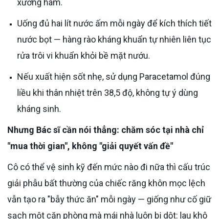
xương hàm.
Uống đủ hai lít nước ấm mỗi ngày để kích thích tiết
nước bọt — hàng rào kháng khuẩn tự nhiên liên tục
rửa trôi vi khuẩn khỏi bề mặt nướu.
Nếu xuất hiện sốt nhẹ, sử dụng Paracetamol đúng
liều khi thân nhiệt trên 38,5 độ, không tự ý dùng
kháng sinh.
Nhưng Bác sĩ cần nói thẳng: chăm sóc tại nhà chỉ
"mua thời gian", không "giải quyết vấn đề"
Cô có thể vệ sinh kỹ đến mức nào đi nữa thì cấu trúc
giải phẫu bất thường của chiếc răng khôn mọc lệch
vẫn tạo ra "bẫy thức ăn" mỗi ngày — giống như cố giữ
sạch một căn phòng mà mái nhà luôn bị dột: lau khô