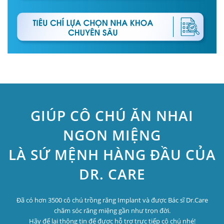
GIÚP CÔ CHÚ ĂN NHAI
NGON MIỆNG
LÀ SỨ MỆNH HÀNG ĐẦU CỦA
DR. CARE
Đã có hơn 3500 cô chú trồng răng Implant và được Bác sĩ Dr.Care
chăm sóc răng miệng gần như trọn đời.
Hãy để lại thông tin để được hỗ trợ trực tiếp cô chú nhé!