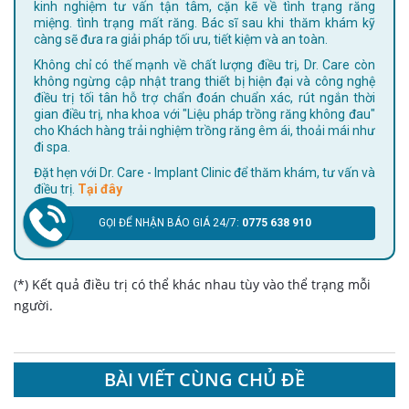
kinh nghiệm tư vấn tận tâm, cặn kẽ về tình trạng răng
miệng. tình trạng mất răng. Bác sĩ sau khi thăm khám kỹ
càng sẽ đưa ra giải pháp tối ưu, tiết kiệm và an toàn.
Không chỉ có thế mạnh về chất lượng điều trị, Dr. Care còn
không ngừng cập nhật trang thiết bị hiện đại và công nghệ
điều trị tối tân hỗ trợ chẩn đoán chuẩn xác, rút ngắn thời
gian điều trị, nha khoa với "Liệu pháp trồng răng không đau"
cho Khách hàng trải nghiệm trồng răng êm ái, thoải mái như
đi spa.
Đặt hẹn với Dr. Care - Implant Clinic để thăm khám, tư vấn và
điều trị.
Tại đây
GỌI ĐỂ NHẬN BÁO GIÁ 24/7:
0775 638 910
(*) Kết quả điều trị có thể khác nhau tùy vào thể trạng mỗi
người.
BÀI VIẾT CÙNG CHỦ ĐỀ