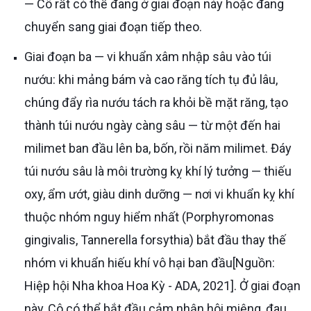
— Cô rất có thể đang ở giai đoạn này hoặc đang
chuyển sang giai đoạn tiếp theo.
Giai đoạn ba — vi khuẩn xâm nhập sâu vào túi
nướu: khi mảng bám và cao răng tích tụ đủ lâu,
chúng đẩy rìa nướu tách ra khỏi bề mặt răng, tạo
thành túi nướu ngày càng sâu — từ một đến hai
milimet ban đầu lên ba, bốn, rồi năm milimet. Đáy
túi nướu sâu là môi trường kỵ khí lý tưởng — thiếu
oxy, ẩm ướt, giàu dinh dưỡng — nơi vi khuẩn kỵ khí
thuộc nhóm nguy hiểm nhất (Porphyromonas
gingivalis, Tannerella forsythia) bắt đầu thay thế
nhóm vi khuẩn hiếu khí vô hại ban đầu[Nguồn:
Hiệp hội Nha khoa Hoa Kỳ - ADA, 2021]. Ở giai đoạn
này, Cô có thể bắt đầu cảm nhận hôi miệng, đau