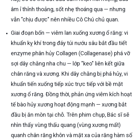
âm ỉ thỉnh thoảng, sốt nhẹ thoáng qua — nhưng
vẫn "chịu được" nên nhiều Cô Chú chủ quan.
Giai đoạn bốn — viêm lan xuống xương ổ răng: vi
khuẩn kỵ khí trong đáy túi nướu sâu bắt đầu tiết
enzyme phân hủy Collagen (Collagenase) phá vỡ
sợi dây chằng nha chu — lớp "keo" liên kết giữa
chân răng và xương. Khi dây chằng bị phá hủy, vi
khuẩn tiến xuống tiếp xúc trực tiếp với bề mặt
xương ổ răng. Đồng thời, phản ứng viêm kích hoạt
tế bào hủy xương hoạt động mạnh — xương bắt
đầu bị ăn mòn tại chỗ. Trên phim chụp, Bác sĩ sẽ
nhìn thấy vùng thấu quang (vùng xương mất)
quanh chân răng khôn và mặt xa của răng hàm số