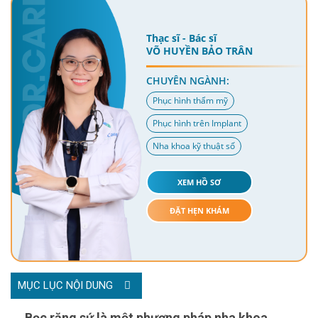
Thạc sĩ - Bác sĩ
VÕ HUYỀN BẢO TRÂN
CHUYÊN NGÀNH:
Phục hình thẩm mỹ
Phục hình trên Implant
Nha khoa kỹ thuật số
XEM HỒ SƠ
ĐẶT HẸN KHÁM
MỤC LỤC NỘI DUNG
Bọc răng sứ là một phương pháp nha khoa