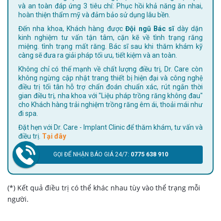
và an toàn đáp ứng 3 tiêu chí: Phục hồi khả năng ăn nhai,
hoàn thiện thẩm mỹ và đảm bảo sử dụng lâu bền.
Đến nha khoa, Khách hàng được
Đội ngũ Bác sĩ
dày dặn
kinh nghiệm tư vấn tận tâm, cặn kẽ về tình trạng răng
miệng. tình trạng mất răng. Bác sĩ sau khi thăm khám kỹ
càng sẽ đưa ra giải pháp tối ưu, tiết kiệm và an toàn.
Không chỉ có thế mạnh về chất lượng điều trị, Dr. Care còn
không ngừng cập nhật trang thiết bị hiện đại và công nghệ
điều trị tối tân hỗ trợ chẩn đoán chuẩn xác, rút ngắn thời
gian điều trị, nha khoa với "Liệu pháp trồng răng không đau"
cho Khách hàng trải nghiệm trồng răng êm ái, thoải mái như
đi spa.
Đặt hẹn với Dr. Care - Implant Clinic để thăm khám, tư vấn và
điều trị.
Tại đây
GỌI ĐỂ NHẬN BÁO GIÁ 24/7:
0775 638 910
(*) Kết quả điều trị có thể khác nhau tùy vào thể trạng mỗi
người.