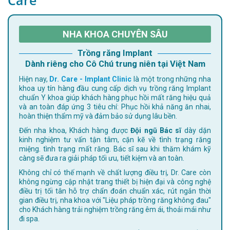
Care
NHA KHOA CHUYÊN SÂU
Trồng răng Implant
Dành riêng cho Cô Chú trung niên tại Việt Nam
Hiện nay,
Dr. Care - Implant Clinic
là một trong những nha
khoa uy tín hàng đầu cung cấp dịch vụ trồng răng Implant
chuẩn Y khoa giúp khách hàng phục hồi mất răng hiệu quả
và an toàn đáp ứng 3 tiêu chí: Phục hồi khả năng ăn nhai,
hoàn thiện thẩm mỹ và đảm bảo sử dụng lâu bền.
Đến nha khoa, Khách hàng được
Đội ngũ Bác sĩ
dày dặn
kinh nghiệm tư vấn tận tâm, cặn kẽ về tình trạng răng
miệng. tình trạng mất răng. Bác sĩ sau khi thăm khám kỹ
càng sẽ đưa ra giải pháp tối ưu, tiết kiệm và an toàn.
Không chỉ có thế mạnh về chất lượng điều trị, Dr. Care còn
không ngừng cập nhật trang thiết bị hiện đại và công nghệ
điều trị tối tân hỗ trợ chẩn đoán chuẩn xác, rút ngắn thời
gian điều trị, nha khoa với "Liệu pháp trồng răng không đau"
cho Khách hàng trải nghiệm trồng răng êm ái, thoải mái như
đi spa.