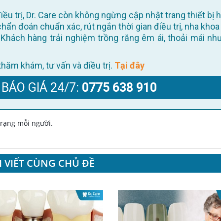
 chẩn đoán chuẩn xác, rút ngắn thời gian điều trị, nha khoa
Khách hàng trải nghiệm trồng răng êm ái, thoải mái như
ể thăm khám, tư vấn và điều trị.
Tại đây
 BÁO GIÁ 24/7:
0775 638 910
 trạng mỗi người.
I VIẾT CÙNG CHỦ ĐỀ