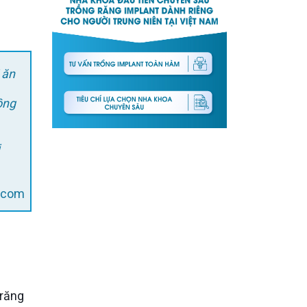
 ăn
ồng
l.com