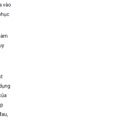
a vào
 phục
 hàm
uy
ật
 dụng
của
úp
đau,