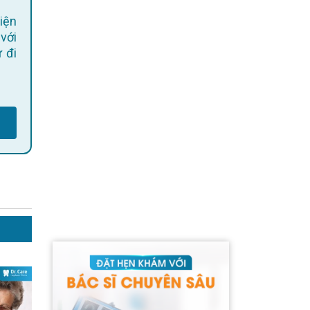
 với
 đi