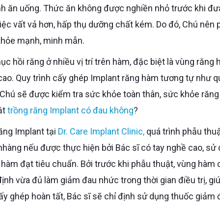
ình ăn uống. Thức ăn không được nghiền nhỏ trước khi đư
việc vất vả hơn, hấp thụ dưỡng chất kém. Do đó, Chú nên
 khỏe mạnh, minh mẫn.
ục hồi răng ở nhiều vị trí trên hàm, đặc biệt là vùng răng
 cao. Quy trình cấy ghép Implant răng hàm tương tự như q
ác. Chú sẽ được kiểm tra sức khỏe toàn thân, sức khỏe răng
ật
trồng răng Implant có đau không
?
răng Implant tại
Dr. Care Implant Clinic,
quá trình phẫu thu
nhàng nếu được thực hiện bởi Bác sĩ có tay nghề cao, sử
g hàm đạt tiêu chuẩn. Bởi trước khi phẫu thuật, vùng hàm 
ịnh vừa đủ làm giảm đau nhức trong thời gian điều trị, gi
ấy ghép hoàn tất, Bác sĩ sẽ chỉ định sử dụng thuốc giảm 