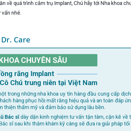
ăn về quá trình cắm trụ Implant, Chú hãy tới Nha khoa c
ư vấn nhé.
 Dr. Care
KHOA CHUYÊN SÂU
Trồng răng Implant
 Cô Chú trung niên tại Việt Nam
ột trong những nha khoa uy tín hàng đầu cung cấp dịch
khách hàng phục hồi mất răng hiệu quả và an toàn đáp ứn
oàn thiện thẩm mỹ và đảm bảo sử dụng lâu bền.
ũ Bác sĩ
dày dặn kinh nghiệm tư vấn tận tâm, cặn kẽ về t
Bác sĩ sau khi thăm khám kỹ càng sẽ đưa ra giải pháp tối