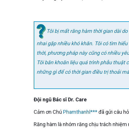
Tôi bị mất răng hàm thời gian dài d
nhai gặp nhiều khó khăn. Tôi có tìm hiểu
thời, phương pháp này cũng có nhiều yêu
Tôi băn khoăn liệu quá trình phẫu thuật cắm trụ Implant răng hàm có đau không? Tôi cần chuẩn bị
những gì để có thời gian điều trị thoải má
Đội ngũ Bác sĩ Dr. Care
Cảm ơn Chú
Phamthanhl***
đã gửi câu hỏ
Răng hàm là nhóm răng chịu trách nhiệm nhai nghiền chính trên hàm. Khi bị thiếu một trong những răng