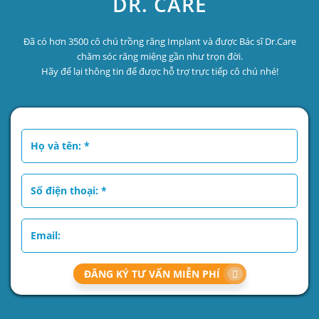
DR. CARE
Đã có hơn 3500 cô chú trồng răng Implant và được Bác sĩ Dr.Care
chăm sóc răng miệng gần như trọn đời.
Hãy để lại thông tin để được hỗ trợ trực tiếp cô chú nhé!
ĐĂNG KÝ TƯ VẤN MIỄN PHÍ