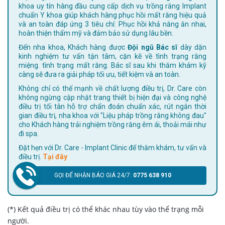
khoa uy tín hàng đầu cung cấp dịch vụ trồng răng Implant
chuẩn Y khoa giúp khách hàng phục hồi mất răng hiệu quả
và an toàn đáp ứng 3 tiêu chí: Phục hồi khả năng ăn nhai,
hoàn thiện thẩm mỹ và đảm bảo sử dụng lâu bền.
Đến nha khoa, Khách hàng được
Đội ngũ Bác sĩ
dày dặn
kinh nghiệm tư vấn tận tâm, cặn kẽ về tình trạng răng
miệng. tình trạng mất răng. Bác sĩ sau khi thăm khám kỹ
càng sẽ đưa ra giải pháp tối ưu, tiết kiệm và an toàn.
Không chỉ có thế mạnh về chất lượng điều trị, Dr. Care còn
không ngừng cập nhật trang thiết bị hiện đại và công nghệ
điều trị tối tân hỗ trợ chẩn đoán chuẩn xác, rút ngắn thời
gian điều trị, nha khoa với "Liệu pháp trồng răng không đau"
cho Khách hàng trải nghiệm trồng răng êm ái, thoải mái như
đi spa.
Đặt hẹn với Dr. Care - Implant Clinic để thăm khám, tư vấn và
điều trị.
Tại đây
GỌI ĐỂ NHẬN BÁO GIÁ 24/7:
0775 638 910
(*) Kết quả điều trị có thể khác nhau tùy vào thể trạng mỗi
người.