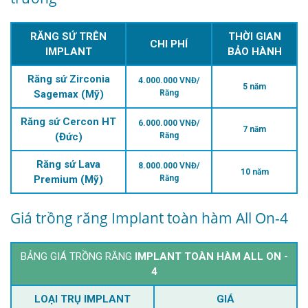
RĂNG SỨ TRÊN
THỜI GIAN
CHI PHÍ
IMPLANT
BẢO HÀNH
Răng sứ Zirconia
4.000.000 VNĐ/
5 năm
Sagemax (Mỹ)
Răng
Răng sứ Cercon HT
6.000.000 VNĐ/
7 năm
(Đức)
Răng
Răng sứ Lava
8.000.000 VNĐ/
10 năm
Premium (Mỹ)
Răng
Giá trồng răng Implant toàn hàm All On-4
BẢNG GIÁ TRỒNG RĂNG
IMPLANT TOÀN HÀM ALL ON -
4
LOẠI TRỤ IMPLANT
GIÁ