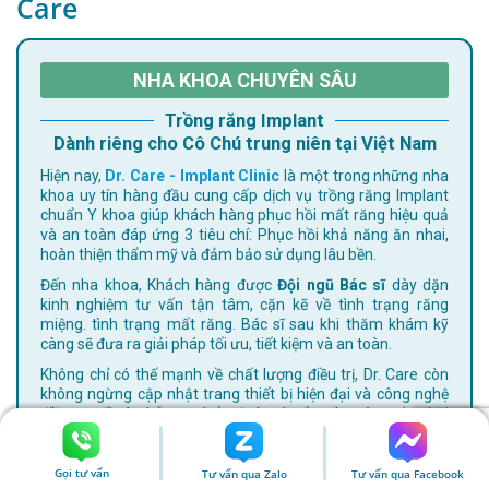
Care
NHA KHOA CHUYÊN SÂU
Trồng răng Implant
Dành riêng cho Cô Chú trung niên tại Việt Nam
Hiện nay,
Dr. Care - Implant Clinic
là một trong những nha
khoa uy tín hàng đầu cung cấp dịch vụ trồng răng Implant
chuẩn Y khoa giúp khách hàng phục hồi mất răng hiệu quả
và an toàn đáp ứng 3 tiêu chí: Phục hồi khả năng ăn nhai,
hoàn thiện thẩm mỹ và đảm bảo sử dụng lâu bền.
Đến nha khoa, Khách hàng được
Đội ngũ Bác sĩ
dày dặn
kinh nghiệm tư vấn tận tâm, cặn kẽ về tình trạng răng
miệng. tình trạng mất răng. Bác sĩ sau khi thăm khám kỹ
càng sẽ đưa ra giải pháp tối ưu, tiết kiệm và an toàn.
Không chỉ có thế mạnh về chất lượng điều trị, Dr. Care còn
không ngừng cập nhật trang thiết bị hiện đại và công nghệ
điều trị tối tân hỗ trợ chẩn đoán chuẩn xác, rút ngắn thời
gian điều trị, nha khoa với "Liệu pháp trồng răng không đau"
cho Khách hàng trải nghiệm trồng răng êm ái, thoải mái như
đi spa.
Gọi tư vấn
Tư vấn qua Zalo
Tư vấn qua Facebook