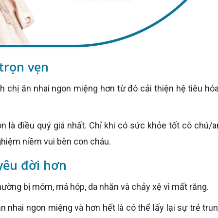
 trọn vẹn
ghiệm niềm vui bên con cháu.
 yêu đời hơn
thường bị móm, má hóp, da nhăn và chảy xệ vì mất răng.