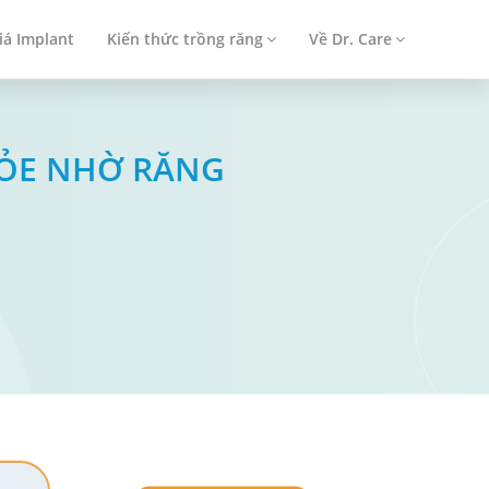
iá Implant
Kiến thức trồng răng
Về Dr. Care
KHỎE NHỜ RĂNG