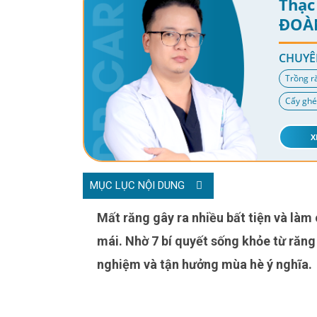
Thạc 
ĐOÀ
CHUYÊ
Trồng r
Cấy ghé
X
MỤC LỤC NỘI DUNG
Mất răng gây ra nhiều bất tiện và làm cô chú, anh chị không thể ăn nhai ngon miệng, cười thoải
mái. Nhờ 7 bí quyết sống khỏe từ răng 
nghiệm và tận hưởng mùa hè ý nghĩa.