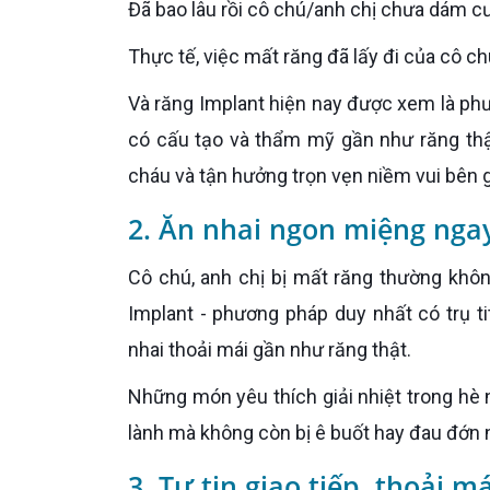
Đã bao lâu rồi cô chú/anh chị chưa dám cườ
Thực tế, việc mất răng đã lấy đi của cô c
Và răng Implant hiện nay được xem là phương pháp hiệu quả nhất có thể lấy lại niềm vui và nụ cười. Nhờ
có cấu tạo và thẩm mỹ gần như răng thật
cháu và tận hưởng trọn vẹn niềm vui bên g
2. Ăn nhai ngon miệng nga
Cô chú, anh chị bị mất răng thường không cảm nhận lực ăn nhai và hương vị món ăn. Nhưng với răng
Implant - phương pháp duy nhất có trụ t
nhai thoải mái gần như răng thật.
Những món yêu thích giải nhiệt trong hè này như cóc, ổi, táo xanh... cô chú/anh chị đều sẽ ăn nhai ngon
lành mà không còn bị ê buốt hay đau đớn 
3. Tự tin giao tiếp, thoải m