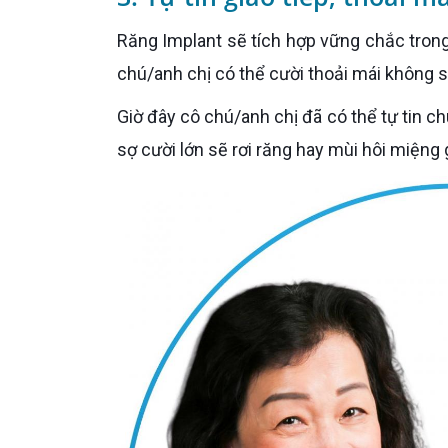
Răng Implant sẽ tích hợp vững chắc trong xương hàm gần như răng thật. Nên sau trồng răng Implant cô
chú/anh chị có thể cười thoải mái không sợ
Giờ đây cô chú/anh chị đã có thể tự tin chuyện trò cùng bạn bè trong những buổi trà chiều mà không còn
sợ cười lớn sẽ rơi răng hay mùi hôi miệng