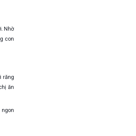
ng con
chị ăn