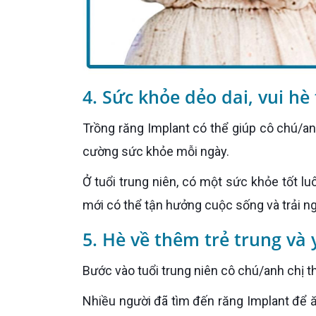
4. Sức khỏe dẻo dai, vui hè
Trồng răng Implant có thể giúp cô chú/anh chị ăn nhai ngon miệng hơn từ đó cải thiện hệ tiêu hóa, tăng
cường sức khỏe mỗi ngày.
Ở tuổi trung niên, có một sức khỏe tốt luôn là điều quý giá nhất. Chỉ khi có sức khỏe tốt cô chú/anh chị
mới có thể tận hưởng cuộc sống và trải n
5. Hè về thêm trẻ trung và
Bước vào tuổi trung niên cô chú/anh chị 
Nhiều người đã tìm đến răng Implant để ăn nhai ngon miệng và hơn hết là có thể lấy lại sự trẻ trung như