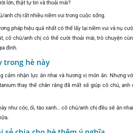
i lớn, thật tự tin và thoải mái?
hú/anh chị rất nhiều niềm vui trong cuộc sống.
, cô chú/anh chị có thể cười thoải mái, trò chuyện cù
ia đình.
y trong hè này
itanium thay thế chân răng đã mất sẽ giúp cô chú, anh 
nữa.
ái sẻ chia cho hè thêm ý nghĩa