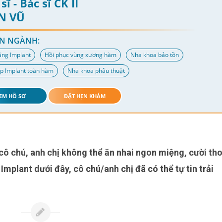
sĩ - Bác sĩ CK II
N VŨ
N NGÀNH:
ăng Implant
Hồi phục vùng xương hàm
Nha khoa bảo tồn
p Implant toàn hàm
Nha khoa phẫu thuật
EM HỒ SƠ
ĐẶT HẸN KHÁM
Implant dưới đây, cô chú/anh chị đã có thể tự tin trải