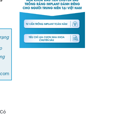
trạng
o
ồng
l.com
 Có