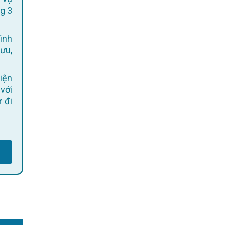
g 3
ình
 ưu,
 với
 đi