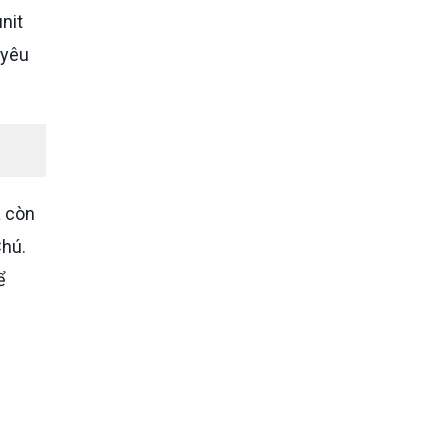
unit
 yêu
à còn
Chú.
ể