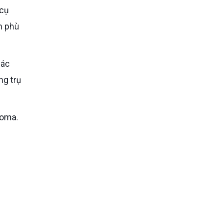
 cụ
n phù
các
ng trụ
goma.