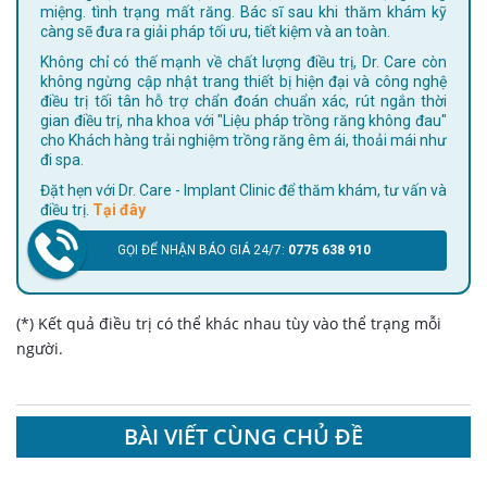
miệng. tình trạng mất răng. Bác sĩ sau khi thăm khám kỹ
càng sẽ đưa ra giải pháp tối ưu, tiết kiệm và an toàn.
Không chỉ có thế mạnh về chất lượng điều trị, Dr. Care còn
không ngừng cập nhật trang thiết bị hiện đại và công nghệ
điều trị tối tân hỗ trợ chẩn đoán chuẩn xác, rút ngắn thời
gian điều trị, nha khoa với "Liệu pháp trồng răng không đau"
cho Khách hàng trải nghiệm trồng răng êm ái, thoải mái như
đi spa.
Đặt hẹn với Dr. Care - Implant Clinic để thăm khám, tư vấn và
điều trị.
Tại đây
GỌI ĐỂ NHẬN BÁO GIÁ 24/7:
0775 638 910
(*) Kết quả điều trị có thể khác nhau tùy vào thể trạng mỗi
người.
BÀI VIẾT CÙNG CHỦ ĐỀ