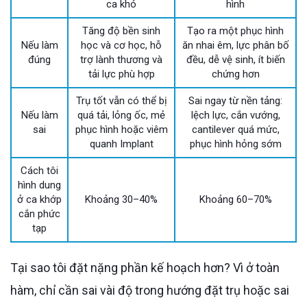
ca khó
hình
Tăng độ bền sinh
Tạo ra một phục hình
Nếu làm
học và cơ học, hỗ
ăn nhai êm, lực phân bố
đúng
trợ lành thương và
đều, dễ vệ sinh, ít biến
tải lực phù hợp
chứng hơn
Trụ tốt vẫn có thể bị
Sai ngay từ nền tảng:
Nếu làm
quá tải, lỏng ốc, mẻ
lệch lực, cắn vướng,
sai
phục hình hoặc viêm
cantilever quá mức,
quanh Implant
phục hình hỏng sớm
Cách tôi
hình dung
ở ca khớp
Khoảng 30–40%
Khoảng 60–70%
cắn phức
tạp
Tại sao tôi đặt nặng phần kế hoạch hơn? Vì ở toàn
hàm, chỉ cần sai vài độ trong hướng đặt trụ hoặc sai