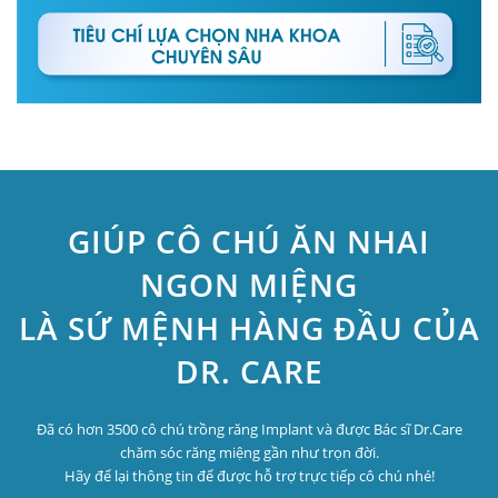
GIÚP CÔ CHÚ ĂN NHAI
NGON MIỆNG
LÀ SỨ MỆNH HÀNG ĐẦU CỦA
DR. CARE
Đã có hơn 3500 cô chú trồng răng Implant và được Bác sĩ Dr.Care
chăm sóc răng miệng gần như trọn đời.
Hãy để lại thông tin để được hỗ trợ trực tiếp cô chú nhé!