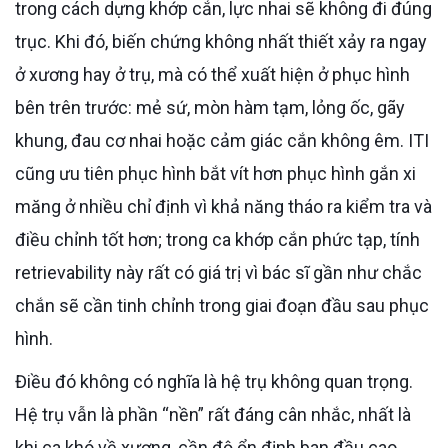
trong cách dựng khớp cắn, lực nhai sẽ không đi đúng
trục. Khi đó, biến chứng không nhất thiết xảy ra ngay
ở xương hay ở trụ, mà có thể xuất hiện ở phục hình
bên trên trước: mẻ sứ, mòn hàm tạm, lỏng ốc, gãy
khung, đau cơ nhai hoặc cảm giác cắn không êm. ITI
cũng ưu tiên phục hình bắt vít hơn phục hình gắn xi
măng ở nhiều chỉ định vì khả năng tháo ra kiểm tra và
điều chỉnh tốt hơn; trong ca khớp cắn phức tạp, tính
retrievability này rất có giá trị vì bác sĩ gần như chắc
chắn sẽ cần tinh chỉnh trong giai đoạn đầu sau phục
hình.
Điều đó không có nghĩa là hệ trụ không quan trọng.
Hệ trụ vẫn là phần “nền” rất đáng cân nhắc, nhất là
khi ca khó về xương, cần độ ổn định ban đầu cao