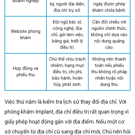
doanh nghiệp
ký, người đại diện,
ngày được phép
địa chỉ trụ sở.
khám chữa bệnh.
Đội ngũ bác sĩ,
Cần đối chiếu với
công nghệ, địa
nguồn chính thức,
Website phòng
chỉ, giờ làm việc,
không chỉ dựa vào
khám
bảng giá, triết lý
nội dung quảng
điều trị.
cáo.
Chủ thể chịu trách
Không nên thanh
nhiệm, hạng mục
toán nếu phiếu
Hợp đồng và
điều trị, chi phí,
thu không rõ pháp
phiếu thu
bảo hành, hoàn
nhân hoặc nội
hủy, phát sinh.
dung thu.
Việc thứ năm là kiểm tra lịch sử thay đổi địa chỉ. Với
phòng khám Implant, địa chỉ điều trị rất quan trọng vì
giấy phép hoạt động gắn với địa điểm. Nếu một cơ
sở chuyển từ địa chỉ cũ sang địa chỉ mới, Chú nên hỏi