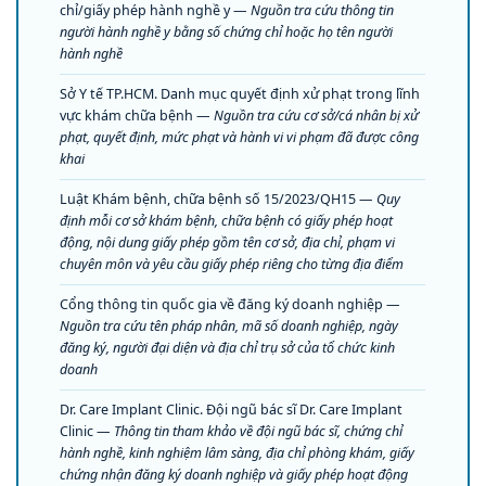
chỉ/giấy phép hành nghề y —
Nguồn tra cứu thông tin
người hành nghề y bằng số chứng chỉ hoặc họ tên người
hành nghề
Sở Y tế TP.HCM. Danh mục quyết định xử phạt trong lĩnh
vực khám chữa bệnh —
Nguồn tra cứu cơ sở/cá nhân bị xử
phạt, quyết định, mức phạt và hành vi vi phạm đã được công
khai
Luật Khám bệnh, chữa bệnh số 15/2023/QH15 —
Quy
định mỗi cơ sở khám bệnh, chữa bệnh có giấy phép hoạt
động, nội dung giấy phép gồm tên cơ sở, địa chỉ, phạm vi
chuyên môn và yêu cầu giấy phép riêng cho từng địa điểm
Cổng thông tin quốc gia về đăng ký doanh nghiệp —
Nguồn tra cứu tên pháp nhân, mã số doanh nghiệp, ngày
đăng ký, người đại diện và địa chỉ trụ sở của tổ chức kinh
doanh
Dr. Care Implant Clinic. Đội ngũ bác sĩ Dr. Care Implant
Clinic —
Thông tin tham khảo về đội ngũ bác sĩ, chứng chỉ
hành nghề, kinh nghiệm lâm sàng, địa chỉ phòng khám, giấy
chứng nhận đăng ký doanh nghiệp và giấy phép hoạt động