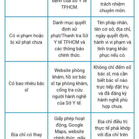
bệnh của Sở Y tế
trách nhiệm
TP.HCM.
chuyên môn.
Danh mục quyết
Tên pháp nhân,
định xử
tên cơ sở, địa chỉ,
Có vi phạm hoặc
phạt/Thanh tra Sở
ngày quyết định,
bị xử phạt chưa
Y tế TP.HCM và
hành vi vi phạm và
các thông báo
tình trạng khắc
chính thức.
phục nếu có.
Không chỉ đếm số
Website phòng
bác sĩ, mà cần
khám, hồ sơ bác
biết bác sĩ nào
Có bao nhiêu bác
sĩ tại phòng khám,
trực tiếp đặt trụ
sĩ
cổng tra cứu
và đã đăng ký
người hành nghề
hành nghề phù
của Sở Y tế.
hợp chưa.
Giấy phép hoạt
Địa chỉ điều trị
động, Google
thực tế phải khớp
Maps, website
Địa chỉ có thay
với địa chỉ trên
chính thức, giấy