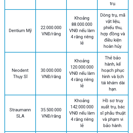
trụ.
Dòng trụ, mã
Khoảng
vật liệu,
88.000.000
22.000.000
phiếu thu,
Dentium Mỹ
VNĐ nếu làm
VNĐ/răng
hợp đồng và
4 răng riêng
điều kiện
lẻ
hoàn hủy.
Thẻ bảo
Khoảng
hành, kế
120.000.000
Neodent
30.000.000
hoạch phục
VNĐ nếu làm
Thụy Sĩ
VNĐ/răng
hình và lịch
4 răng riêng
tái khám dài
lẻ
hạn.
Khoảng
Hồ sơ truy
142.000.000
xuất trụ, bác
Straumann
35.500.000
VNĐ nếu làm
sĩ phẫu thuật
SLA
VNĐ/răng
4 răng riêng
và phạm vi
lẻ
bảo hành.