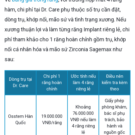
hàm, chi phí tại Dr. Care phụ thuộc số trụ cần đặt,
dòng trụ, khớp nối, mão sứ và tình trạng xương. Nếu
xương thuận lợi và làm từng răng Implant riêng lẻ, chi
phí tham khảo cho 1 răng hoàn chỉnh gồm trụ, khớp
nối cá nhân hóa và mão sứ Zirconia Sagemax như
sau:
Chi phí 1
Ước tính nếu
Điều nên
Dòng trụ tại
răng hoàn
làm 4 răng
kiểm tra kèm
Dr. Care
chỉnh
riêng lẻ
theo
Giấy phép
Khoảng
phòng khám,
76.000.000
bác sĩ phụ
Osstem Hàn
19.000.000
VNĐ nếu làm
trách, bảo
Quốc
VNĐ/răng
4 răng riêng
hành và
lẻ
nguồn gốc