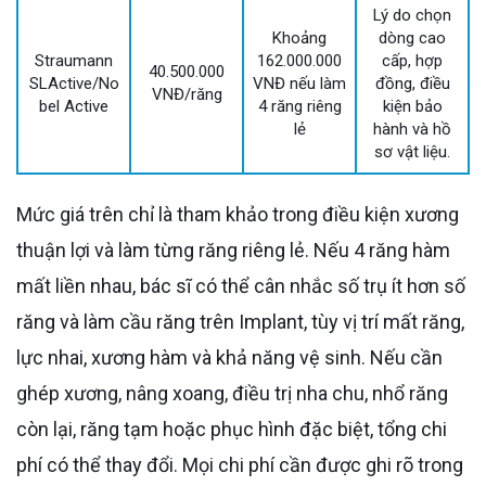
Lý do chọn
Khoảng
dòng cao
Straumann
162.000.000
cấp, hợp
40.500.000
SLActive/No
VNĐ nếu làm
đồng, điều
VNĐ/răng
bel Active
4 răng riêng
kiện bảo
lẻ
hành và hồ
sơ vật liệu.
Mức giá trên chỉ là tham khảo trong điều kiện xương
thuận lợi và làm từng răng riêng lẻ. Nếu 4 răng hàm
mất liền nhau, bác sĩ có thể cân nhắc số trụ ít hơn số
răng và làm cầu răng trên Implant, tùy vị trí mất răng,
lực nhai, xương hàm và khả năng vệ sinh. Nếu cần
ghép xương, nâng xoang, điều trị nha chu, nhổ răng
còn lại, răng tạm hoặc phục hình đặc biệt, tổng chi
phí có thể thay đổi. Mọi chi phí cần được ghi rõ trong