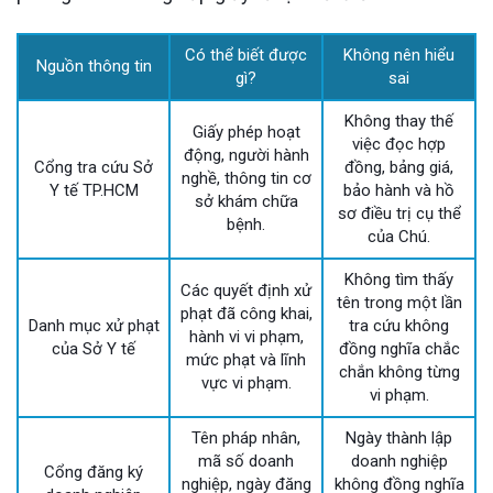
Có thể biết được
Không nên hiểu
Nguồn thông tin
gì?
sai
Không thay thế
Giấy phép hoạt
việc đọc hợp
động, người hành
Cổng tra cứu Sở
đồng, bảng giá,
nghề, thông tin cơ
Y tế TP.HCM
bảo hành và hồ
sở khám chữa
sơ điều trị cụ thể
bệnh.
của Chú.
Không tìm thấy
Các quyết định xử
tên trong một lần
phạt đã công khai,
Danh mục xử phạt
tra cứu không
hành vi vi phạm,
của Sở Y tế
đồng nghĩa chắc
mức phạt và lĩnh
chắn không từng
vực vi phạm.
vi phạm.
Tên pháp nhân,
Ngày thành lập
mã số doanh
doanh nghiệp
Cổng đăng ký
nghiệp, ngày đăng
không đồng nghĩa