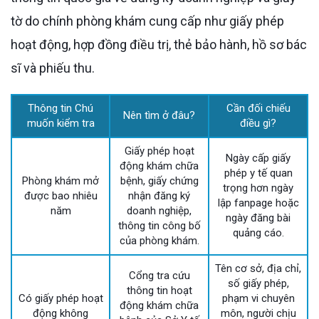
tờ do chính phòng khám cung cấp như giấy phép
hoạt động, hợp đồng điều trị, thẻ bảo hành, hồ sơ bác
sĩ và phiếu thu.
Thông tin Chú
Cần đối chiếu
Nên tìm ở đâu?
muốn kiểm tra
điều gì?
Giấy phép hoạt
Ngày cấp giấy
động khám chữa
phép y tế quan
Phòng khám mở
bệnh, giấy chứng
trọng hơn ngày
được bao nhiêu
nhận đăng ký
lập fanpage hoặc
năm
doanh nghiệp,
ngày đăng bài
thông tin công bố
quảng cáo.
của phòng khám.
Tên cơ sở, địa chỉ,
Cổng tra cứu
số giấy phép,
thông tin hoạt
Có giấy phép hoạt
phạm vi chuyên
động khám chữa
động không
môn, người chịu