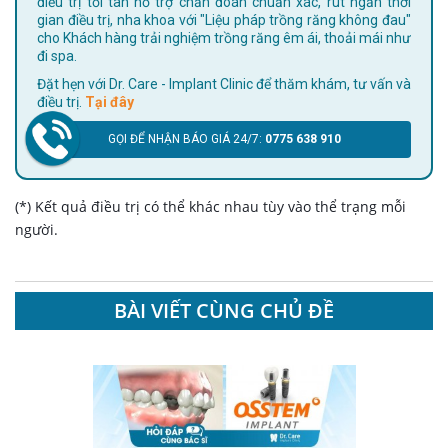
điều trị tối tân hỗ trợ chẩn đoán chuẩn xác, rút ngắn thời
gian điều trị, nha khoa với "Liệu pháp trồng răng không đau"
cho Khách hàng trải nghiệm trồng răng êm ái, thoải mái như
đi spa.
Đặt hẹn với Dr. Care - Implant Clinic để thăm khám, tư vấn và
điều trị.
Tại đây
GỌI ĐỂ NHẬN BÁO GIÁ 24/7:
0775 638 910
(*) Kết quả điều trị có thể khác nhau tùy vào thể trạng mỗi
người.
BÀI VIẾT CÙNG CHỦ ĐỀ