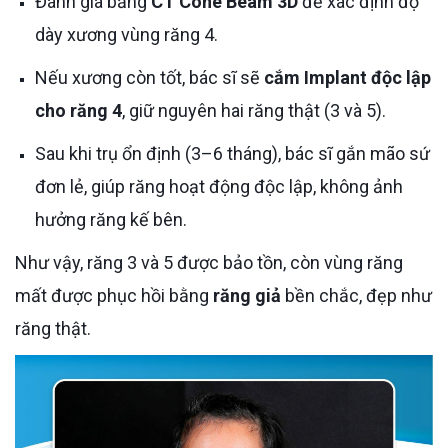
Đánh giá bằng
CT Cone Beam 3D
để xác định độ
dày xương vùng răng 4.
Nếu xương còn tốt, bác sĩ sẽ
cắm Implant độc lập
cho răng 4
, giữ nguyên hai răng thật (3 và 5).
Sau khi trụ ổn định (3–6 tháng), bác sĩ gắn mão sứ
đơn lẻ, giúp răng hoạt động độc lập, không ảnh
hưởng răng kế bên.
Như vậy, răng 3 và 5 được bảo tồn, còn vùng răng
mất được phục hồi bằng
răng giả
bền chắc, đẹp như
răng thật.