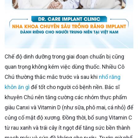
Chế độ dinh dưỡng trong giai đoạn chuẩn bị cũng
quan trọng không kém việc dùng thuốc. Nhiều Cô
Chú thường thắc mắc trước và sau khi
nhổ răng
khôn ăn gì
để tốt cho người có bệnh nền. Bác sĩ
khuyên Chú nên tăng cường các nhóm thực phẩm
giàu Canxi và Vitamin D (như sữa, phô mai, cá nhỏ) để
củng cố mật độ xương. Đồng thời, bổ sung Vitamin C
từ rau xanh và trái cây ít ngọt để tăng sức bền thành
mạch máu và sức đề kháng cho nướu. Trước giờ nhổ