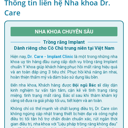
Thông tin liên hệ Nha khoa Dr.
Care
NHA KHOA CHUYÊN SÂU
Trồng răng Implant
Dành riêng cho Cô Chú trung niên tại Việt Nam
Hiện nay,
Dr. Care - Implant Clinic
là một trong những nha
khoa uy tín hàng đầu cung cấp dịch vụ trồng răng Implant
chuẩn Y khoa giúp khách hàng phục hồi mất răng hiệu quả
và an toàn đáp ứng 3 tiêu chí: Phục hồi khả năng ăn nhai,
hoàn thiện thẩm mỹ và đảm bảo sử dụng lâu bền.
Đến nha khoa, Khách hàng được
Đội ngũ Bác sĩ
dày dặn
kinh nghiệm tư vấn tận tâm, cặn kẽ về tình trạng răng
miệng. tình trạng mất răng. Bác sĩ sau khi thăm khám kỹ
càng sẽ đưa ra giải pháp tối ưu, tiết kiệm và an toàn.
Không chỉ có thế mạnh về chất lượng điều trị, Dr. Care còn
không ngừng cập nhật trang thiết bị hiện đại và công nghệ
điều trị tối tân hỗ trợ chẩn đoán chuẩn xác, rút ngắn thời
gian điều trị, nha khoa với "Liệu pháp trồng răng không đau"