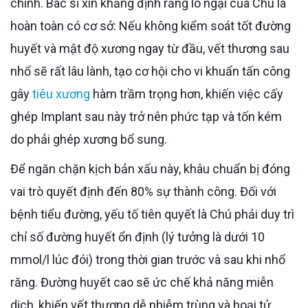
chính. Bác sĩ xin khẳng định rằng lo ngại của Chú là
hoàn toàn có cơ sở: Nếu không kiểm soát tốt đường
huyết và mật độ xương ngay từ đầu, vết thương sau
nhổ sẽ rất lâu lành, tạo cơ hội cho vi khuẩn tấn công
gây
tiêu xương
hàm trầm trọng hơn, khiến việc cấy
ghép Implant sau này trở nên phức tạp và tốn kém
do phải ghép xương bổ sung.
Để ngăn chặn kịch bản xấu này, khâu chuẩn bị đóng
vai trò quyết định đến 80% sự thành công. Đối với
bệnh tiểu đường, yếu tố tiên quyết là Chú phải duy trì
chỉ số đường huyết ổn định (lý tưởng là dưới 10
mmol/l lúc đói) trong thời gian trước và sau khi nhổ
răng. Đường huyết cao sẽ ức chế khả năng miễn
dịch, khiến vết thương dễ nhiễm trùng và hoại tử