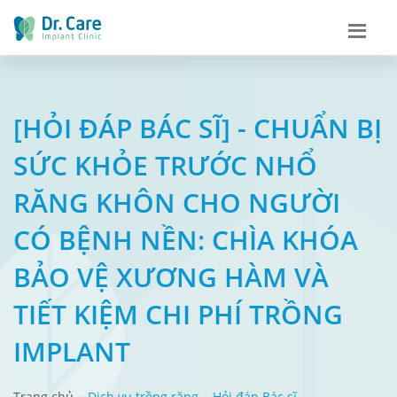
[HỎI ĐÁP BÁC SĨ] - CHUẨN BỊ
SỨC KHỎE TRƯỚC NHỔ
RĂNG KHÔN CHO NGƯỜI
CÓ BỆNH NỀN: CHÌA KHÓA
BẢO VỆ XƯƠNG HÀM VÀ
TIẾT KIỆM CHI PHÍ TRỒNG
IMPLANT
Trang chủ
Dịch vụ trồng răng
Hỏi đáp Bác sĩ