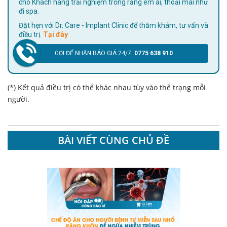
cho Khách hàng trải nghiệm trồng răng êm ái, thoải mái như
đi spa.
Đặt hẹn với Dr. Care - Implant Clinic để thăm khám, tư vấn và
điều trị.
Tại đây
GỌI ĐỂ NHẬN BÁO GIÁ 24/7:
0775 638 910
(*) Kết quả điều trị có thể khác nhau tùy vào thể trạng mỗi
người.
BÀI VIẾT CÙNG CHỦ ĐỀ