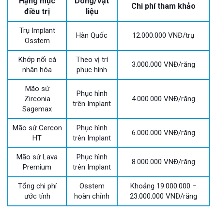
Hạng mục
Dòng/Vật
Chi phí tham khảo
điều trị
liệu
Trụ Implant
Hàn Quốc
12.000.000 VNĐ/trụ
Osstem
Khớp nối cá
Theo vị trí
3.000.000 VNĐ/răng
nhân hóa
phục hình
Mão sứ
Phục hình
Zirconia
4.000.000 VNĐ/răng
trên Implant
Sagemax
Mão sứ Cercon
Phục hình
6.000.000 VNĐ/răng
HT
trên Implant
Mão sứ Lava
Phục hình
8.000.000 VNĐ/răng
Premium
trên Implant
Tổng chi phí
Osstem
Khoảng 19.000.000 –
ước tính
hoàn chỉnh
23.000.000 VNĐ/răng