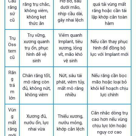
Cầu
Hở bờ, sâu
răng trụ chắc,
quá tải vùng mất
răng
dưới mão,
không viêm,
răng hoặc cần tái
sứ
nhịp cầu dài,
không kẹt
lập khớp cắn toàn
cũ
gây nhai lệch
thức ăn
hàm
Trụ vững,
Viêm quanh
Trụ
xương quanh
Implant, tiêu
Nếu cần thay phục
Oss
trụ ổn, phục
xương, lỏng
hình để đồng bộ
tem
hình dễ vệ
vít, mão khó
lực với Implant mới
cũ
sinh
vệ sinh
Răn
Chân răng tốt,
Nứt, sâu tái
Nếu răng cần bọc
g
mô răng còn
phát, viêm tủy,
mão hoặc loại bỏ
trá
đủ, không nứt,
mất mô răng
khỏi kế hoạch chịu
m
không viêm
nhiều
lực chính
lớn
Vùn
Cân nhắc dòng trụ
g
Xương đủ,
Thiếu xương,
cao hơn nếu vùng
mất
nướu ổn, lực
nướu mỏng,
chịu lực lớn hoặc
răng
nhai vừa
khớp cắn lệch
nguy cơ cao
mới