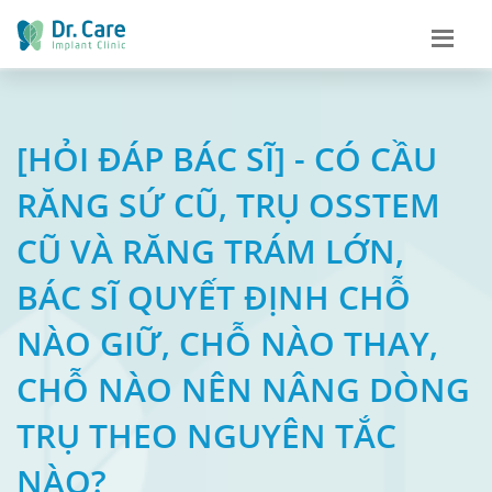
[HỎI ĐÁP BÁC SĨ] - CÓ CẦU
RĂNG SỨ CŨ, TRỤ OSSTEM
CŨ VÀ RĂNG TRÁM LỚN,
BÁC SĨ QUYẾT ĐỊNH CHỖ
NÀO GIỮ, CHỖ NÀO THAY,
CHỖ NÀO NÊN NÂNG DÒNG
TRỤ THEO NGUYÊN TẮC
NÀO?