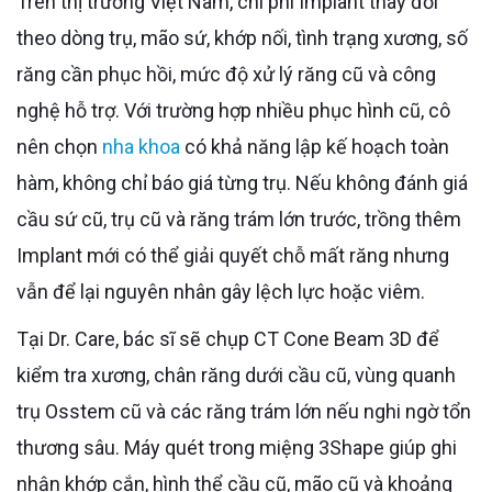
Trên thị trường Việt Nam, chi phí Implant thay đổi
theo dòng trụ, mão sứ, khớp nối, tình trạng xương, số
răng cần phục hồi, mức độ xử lý răng cũ và công
nghệ hỗ trợ. Với trường hợp nhiều phục hình cũ, cô
nên chọn
nha khoa
có khả năng lập kế hoạch toàn
hàm, không chỉ báo giá từng trụ. Nếu không đánh giá
cầu sứ cũ, trụ cũ và răng trám lớn trước, trồng thêm
Implant mới có thể giải quyết chỗ mất răng nhưng
vẫn để lại nguyên nhân gây lệch lực hoặc viêm.
Tại Dr. Care, bác sĩ sẽ chụp CT Cone Beam 3D để
kiểm tra xương, chân răng dưới cầu cũ, vùng quanh
trụ Osstem cũ và các răng trám lớn nếu nghi ngờ tổn
thương sâu. Máy quét trong miệng 3Shape giúp ghi
nhận khớp cắn, hình thể cầu cũ, mão cũ và khoảng