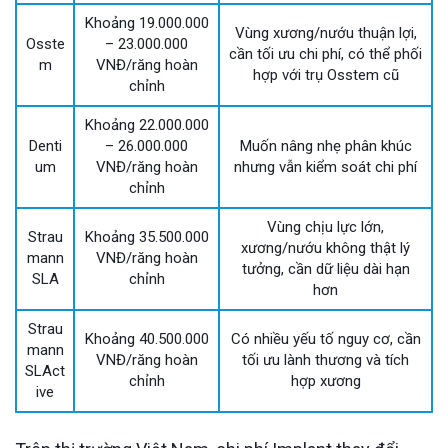
Khoảng 19.000.000
Vùng xương/nướu thuận lợi,
Osste
– 23.000.000
cần tối ưu chi phí, có thể phối
m
VNĐ/răng hoàn
hợp với trụ Osstem cũ
chỉnh
Khoảng 22.000.000
Denti
– 26.000.000
Muốn nâng nhẹ phân khúc
um
VNĐ/răng hoàn
nhưng vẫn kiểm soát chi phí
chỉnh
Vùng chịu lực lớn,
Strau
Khoảng 35.500.000
xương/nướu không thật lý
mann
VNĐ/răng hoàn
tưởng, cần dữ liệu dài hạn
SLA
chỉnh
hơn
Strau
Khoảng 40.500.000
Có nhiều yếu tố nguy cơ, cần
mann
VNĐ/răng hoàn
tối ưu lành thương và tích
SLAct
chỉnh
hợp xương
ive