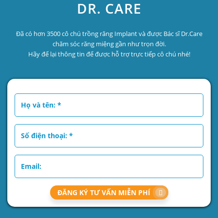
DR. CARE
Đã có hơn 3500 cô chú trồng răng Implant và được Bác sĩ Dr.Care
chăm sóc răng miệng gần như trọn đời.
Hãy để lại thông tin để được hỗ trợ trực tiếp cô chú nhé!
ĐĂNG KÝ TƯ VẤN MIỄN PHÍ