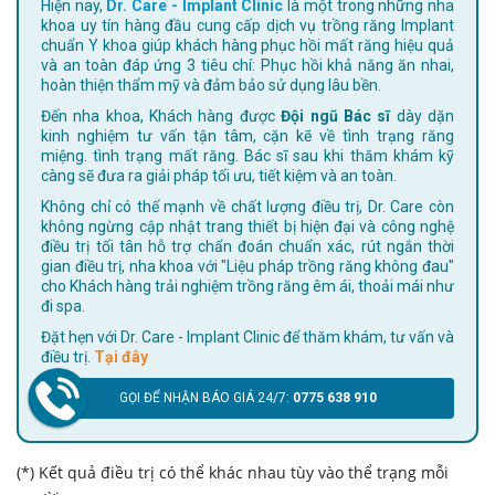
Hiện nay,
Dr. Care - Implant Clinic
là một trong những nha
khoa uy tín hàng đầu cung cấp dịch vụ trồng răng Implant
chuẩn Y khoa giúp khách hàng phục hồi mất răng hiệu quả
và an toàn đáp ứng 3 tiêu chí: Phục hồi khả năng ăn nhai,
hoàn thiện thẩm mỹ và đảm bảo sử dụng lâu bền.
Đến nha khoa, Khách hàng được
Đội ngũ Bác sĩ
dày dặn
kinh nghiệm tư vấn tận tâm, cặn kẽ về tình trạng răng
miệng. tình trạng mất răng. Bác sĩ sau khi thăm khám kỹ
càng sẽ đưa ra giải pháp tối ưu, tiết kiệm và an toàn.
Không chỉ có thế mạnh về chất lượng điều trị, Dr. Care còn
không ngừng cập nhật trang thiết bị hiện đại và công nghệ
điều trị tối tân hỗ trợ chẩn đoán chuẩn xác, rút ngắn thời
gian điều trị, nha khoa với "Liệu pháp trồng răng không đau"
cho Khách hàng trải nghiệm trồng răng êm ái, thoải mái như
đi spa.
Đặt hẹn với Dr. Care - Implant Clinic để thăm khám, tư vấn và
điều trị.
Tại đây
GỌI ĐỂ NHẬN BÁO GIÁ 24/7:
0775 638 910
(*) Kết quả điều trị có thể khác nhau tùy vào thể trạng mỗi