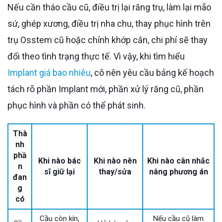
Nếu cần tháo cầu cũ, điều trị lại răng trụ, làm lại mão
sứ, ghép xương, điều trị nha chu, thay phục hình trên
trụ Osstem cũ hoặc chỉnh khớp cắn, chi phí sẽ thay
đổi theo tình trạng thực tế. Vì vậy, khi tìm hiểu
Implant giá bao nhiêu
, cô nên yêu cầu bảng kế hoạch
tách rõ phần Implant mới, phần xử lý răng cũ, phần
phục hình và phần có thể phát sinh.
Thà
nh
phầ
Khi nào bác
Khi nào nên
Khi nào cân nhắc
n
sĩ giữ lại
thay/sửa
nâng phương án
đan
g
có
Cầu còn kín,
Nếu cầu cũ làm