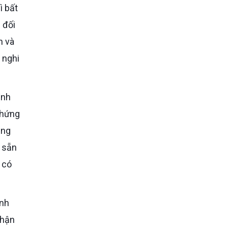
ì bất
 đối
h và
 nghi
chứng
ăng
h sẵn
 có
nhận