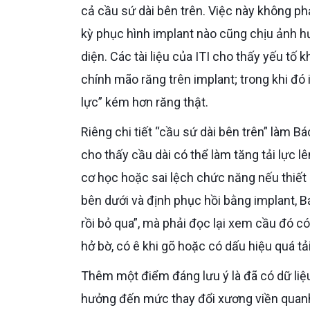
cả cầu sứ dài bên trên. Việc này không p
kỳ phục hình implant nào cũng chịu ảnh h
diện. Các tài liệu của ITI cho thấy yếu t
chính mão răng trên implant; trong khi đ
lực” kém hơn răng thật.
Riêng chi tiết “cầu sứ dài bên trên” làm Bác sĩ phải cảnh giác hơn. Các nghiên cứu về cầu răng cố định
cho thấy cầu dài có thể làm tăng tải lực l
cơ học hoặc sai lệch chức năng nếu thiết 
bên dưới và định phục hồi bằng implant, 
rồi bỏ qua”, mà phải đọc lại xem cầu đó 
hở bờ, có ê khi gõ hoặc có dấu hiệu quá tả
Thêm một điểm đáng lưu ý là đã có dữ liệu theo dõi cho thấy loại cấu trúc đối diện implant có thể ảnh
hưởng đến mức thay đổi xương viền quanh 