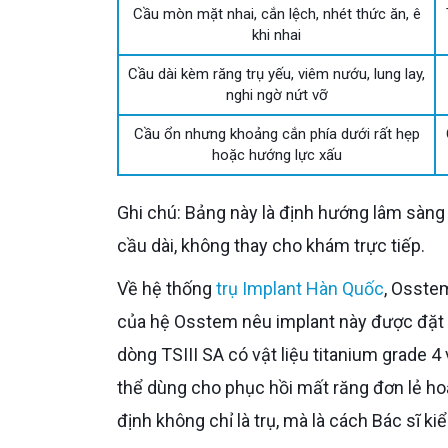
Cầu mòn mặt nhai, cắn lệch, nhét thức ăn, ê
khi nhai
Cầu dài kèm răng trụ yếu, viêm nướu, lung lay,
nghi ngờ nứt vỡ
Cầu ổn nhưng khoảng cắn phía dưới rất hẹp
hoặc hướng lực xấu
Ghi chú: Bảng này là định hướng lâm sàng tổng quát dựa trên nguyên tắc khớp cắn implant và dữ liệu về
cầu dài, không thay cho khám trực tiếp.
Về hệ thống
trụ Implant Hàn Quốc
, Osstem
của hệ Osstem nêu implant này được đặt v
dòng TSIII SA có vật liệu titanium grade 
thể dùng cho phục hồi mất răng đơn lẻ ho
định không chỉ là trụ, mà là cách Bác sĩ k