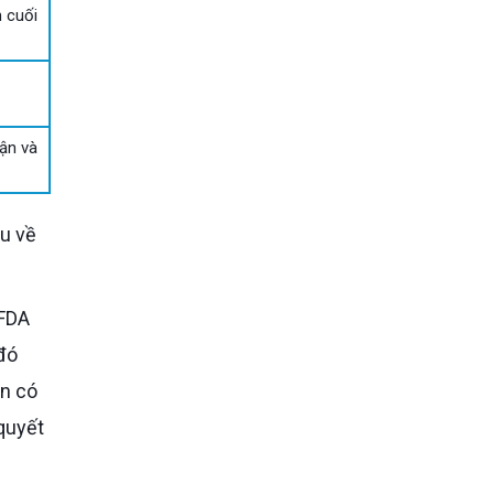
h cuối
hận và
 FDA
đó
àn có
quyết