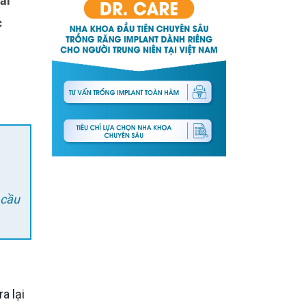
c
 cầu
a lại