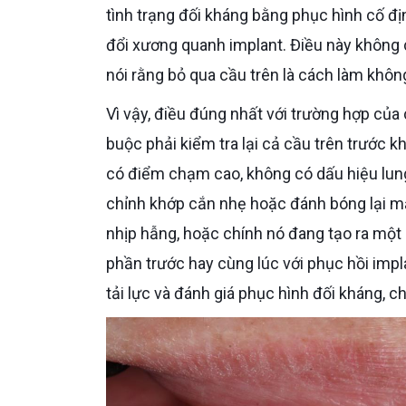
tình trạng đối kháng bằng phục hình cố đị
đổi xương quanh implant. Điều này không c
nói rằng bỏ qua cầu trên là cách làm khôn
Vì vậy, điều đúng nhất với trường hợp của chú là: không phải mặc định làm lại cả cầu trên, nhưng bắt
buộc phải kiểm tra lại cả cầu trên trước k
có điểm chạm cao, không có dấu hiệu lung
chỉnh khớp cắn nhẹ hoặc đánh bóng lại mặt 
nhịp hẫng, hoặc chính nó đang tạo ra một s
phần trước hay cùng lúc với phục hồi impl
tải lực và đánh giá phục hình đối kháng, c