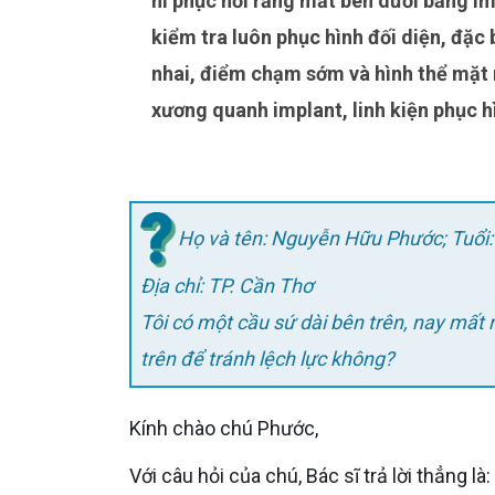
hi phục hồi răng mất bên dưới bằng Implant, bác sĩ không chỉ nhìn riêng vùng mất răng mà phải
kiểm tra luôn phục hình đối diện, đặc b
nhai, điểm chạm sớm và hình thể mặt 
xương quanh implant, linh kiện phục hì
Họ và tên: Nguyễn Hữu Phước; Tuổi:
Địa chỉ: TP. Cần Thơ
Tôi có một cầu sứ dài bên trên, nay mất 
trên để tránh lệch lực không?
Kính chào chú Phước,
Với câu hỏi của chú, Bác sĩ trả lời thẳng l