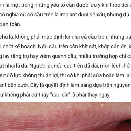
nh là một trong những yếu tố cần được lưu ý khi theo dõi 
ó nghĩa cứ có cầu trên là implant dưới sẽ xấu, nhưng đủ
g an toàn.
hi chốt kế hoạch. Nếu cầu trên còn khít sát, khớp cắn ổn,
 lay răng trụ hay viêm quanh cầu, nhiều trường hợp chỉ 
nhai là đủ. Ngược lại, nếu cầu trên đã dài, mòn lệch, hở 
ơ đồ lực không thuận lợi, thì có khi phải sửa hoặc làm lạ
ant bên dưới. Đây là quyết định lâm sàng dựa trên nguyên
hứ không phải cứ thấy “cầu dài” là phải thay ngay.