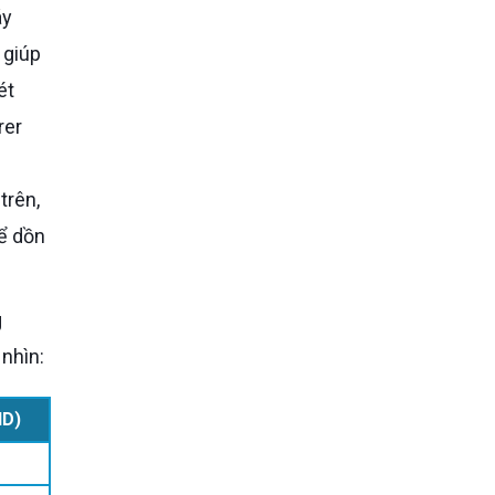
 giúp
ét
rer
trên,
hể dồn
nhìn:
ND)