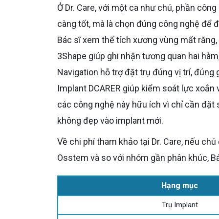
Ở Dr. Care, với một ca như chú, phần công nghệ thật sự có giá trị không phải là liệt kê càng nhiều máy
càng tốt, mà là chọn đúng công nghệ để đ
Bác sĩ xem thể tích xương vùng mất răng, 
3Shape giúp ghi nhận tương quan hai hàm,
Navigation hỗ trợ đặt trụ đúng vị trí, đún
Implant DCARER giúp kiểm soát lực xoắn và
các công nghệ này hữu ích vì chỉ cần đặt 
không đẹp vào implant mới.
Về chi phí tham khảo tại Dr. Care, nếu chú đang hỏi theo hướng làm một răng implant bên dưới bằng
Osstem và so với nhóm gần phân khúc, Bác 
Hạng mục
Trụ Implant