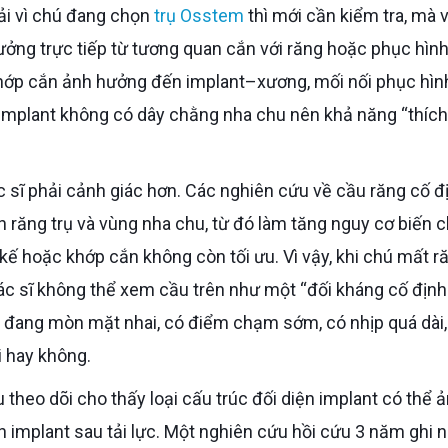
hải vì chú đang chọn
trụ Osstem
thì mới cần kiểm tra, mà v
ưởng trực tiếp từ tương quan cắn với răng hoặc phục hình
ố khớp cắn ảnh hưởng đến implant–xương, mối nối phục hìn
ó implant không có dây chằng nha chu nên khả năng “thích
ên răng trụ và vùng nha chu, từ đó làm tăng nguy cơ biến 
kế hoặc khớp cắn không còn tối ưu. Vì vậy, khi chú mất r
Bác sĩ không thể xem cầu trên như một “đối kháng cố địn
có đang mòn mặt nhai, có điểm chạm sớm, có nhịp quá dài,
i hay không.
implant sau tải lực. Một nghiên cứu hồi cứu 3 năm ghi 