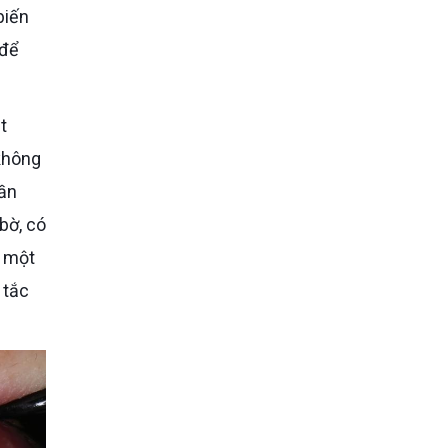
biến
 để
 không
cần
bờ, có
i một
 tắc