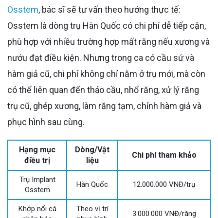
Osstem
, bác sĩ sẽ tư vấn theo hướng thực tế:
Osstem là dòng trụ Hàn Quốc có chi phí dễ tiếp cận,
phù hợp với nhiều trường hợp mất răng nếu xương và
nướu đạt điều kiện. Nhưng trong ca có cầu sứ và
hàm giả cũ, chi phí không chỉ nằm ở trụ mới, mà còn
có thể liên quan đến tháo cầu, nhổ răng, xử lý răng
trụ cũ, ghép xương, làm răng tạm, chỉnh hàm giả và
phục hình sau cùng.
Hạng mục
Dòng/Vật
Chi phí tham khảo
điều trị
liệu
Trụ Implant
Hàn Quốc
12.000.000 VNĐ/trụ
Osstem
Khớp nối cá
Theo vị trí
3.000.000 VNĐ/răng