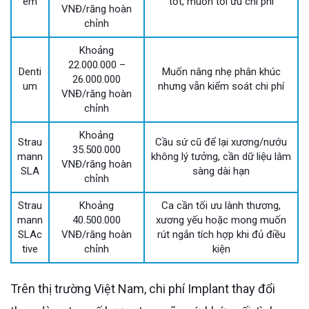
em
tốt, muốn tối ưu chi phí
VNĐ/răng hoàn
chỉnh
Khoảng
22.000.000 –
Denti
Muốn nâng nhẹ phân khúc
26.000.000
um
nhưng vẫn kiểm soát chi phí
VNĐ/răng hoàn
chỉnh
Khoảng
Strau
Cầu sứ cũ để lại xương/nướu
35.500.000
mann
không lý tưởng, cần dữ liệu lâm
VNĐ/răng hoàn
SLA
sàng dài hạn
chỉnh
Strau
Khoảng
Ca cần tối ưu lành thương,
mann
40.500.000
xương yếu hoặc mong muốn
SLAc
VNĐ/răng hoàn
rút ngắn tích hợp khi đủ điều
tive
chỉnh
kiện
Trên thị trường Việt Nam, chi phí Implant thay đổi