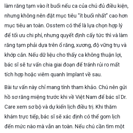
làm răng tạm vào ít buổi nếu ca của chú đủ điều kiện,
nhưng không nên đặt mục tiêu “ít buổi nhất” cao hơn
mục tiêu an toàn. Osstem có thể là lựa chọn hợp lý
để tối ưu chi phí, nhưng quyết định cấy tức thì và làm
răng tạm phải dựa trên ổ răng, xương, độ vững trụ và
khớp cắn. Nếu dữ liệu cho thấy ca không thuận lợi,
bác sĩ sẽ tư vấn chia giai đoạn để tránh rủi ro mất
tích hợp hoặc viêm quanh Implant về sau.
Bài tư vấn này chỉ mang tính tham khảo. Chú nên gửi
hồ sơ răng miệng trước khi về Việt Nam để bác sĩ Dr.
Care xem sơ bộ và dự kiến lịch điều trị. Khi thăm
khám trực tiếp, bác sĩ sẽ xác định có thể gom lịch
đến mức nào mà vẫn an toàn. Nếu chú cần tìm một