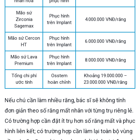
nhân hóa
phục hình
Mão sứ
Phục hình
Zirconia
4.000.000 VNĐ/răng
trên Implant
Sagemax
Mão sứ Cercon
Phục hình
6.000.000 VNĐ/răng
HT
trên Implant
Mão sứ Lava
Phục hình
8.000.000 VNĐ/răng
Premium
trên Implant
Tổng chi phí
Osstem
Khoảng 19.000.000 –
ước tính
hoàn chỉnh
23.000.000 VNĐ/răng
Nếu chú cần làm nhiều răng, bác sĩ sẽ không tính
đơn giản theo số răng mất nhân với từng trụ riêng lẻ.
Có trường hợp cần đặt ít trụ hơn số răng mất và phục
hình liên kết; có trường hợp cần làm lại toàn bộ vùng