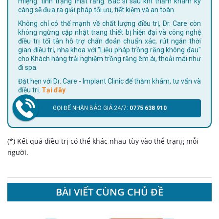
miệng. tình trạng mất răng. Bác sĩ sau khi thăm khám kỹ
càng sẽ đưa ra giải pháp tối ưu, tiết kiệm và an toàn.
Không chỉ có thế mạnh về chất lượng điều trị, Dr. Care còn
không ngừng cập nhật trang thiết bị hiện đại và công nghệ
điều trị tối tân hỗ trợ chẩn đoán chuẩn xác, rút ngắn thời
gian điều trị, nha khoa với "Liệu pháp trồng răng không đau"
cho Khách hàng trải nghiệm trồng răng êm ái, thoải mái như
đi spa.
Đặt hẹn với Dr. Care - Implant Clinic để thăm khám, tư vấn và
điều trị.
Tại đây
GỌI ĐỂ NHẬN BÁO GIÁ 24/7:
0775 638 910
(*) Kết quả điều trị có thể khác nhau tùy vào thể trạng mỗi
người.
BÀI VIẾT CÙNG CHỦ ĐỀ