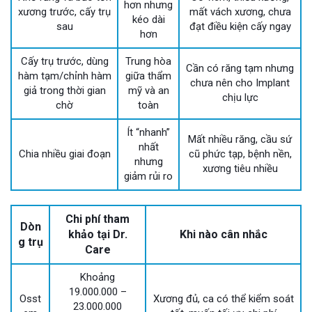
hơn nhưng
xương trước, cấy trụ
mất vách xương, chưa
kéo dài
sau
đạt điều kiện cấy ngay
hơn
Cấy trụ trước, dùng
Trung hòa
Cần có răng tạm nhưng
hàm tạm/chỉnh hàm
giữa thẩm
chưa nên cho Implant
giả trong thời gian
mỹ và an
chịu lực
chờ
toàn
Ít “nhanh”
Mất nhiều răng, cầu sứ
nhất
Chia nhiều giai đoạn
cũ phức tạp, bệnh nền,
nhưng
xương tiêu nhiều
giảm rủi ro
Chi phí tham
Dòn
khảo tại Dr.
Khi nào cân nhắc
g trụ
Care
Khoảng
19.000.000 –
Osst
Xương đủ, ca có thể kiểm soát
23.000.000