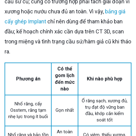
cầu sứ cũ; cũng có trường hợp phải tách giai đoạn vì
xương hoặc nướu chưa đủ an toàn. Vì vậy,
bảng giá
cấy ghép Implant
chỉ nên dùng để tham khảo ban
đầu; kế hoạch chính xác cần dựa trên CT 3D, scan
trong miệng và tình trạng cầu sứ/hàm giả cũ khi tháo
ra.
Có thể
gom lịch
Phương án
Khi nào phù hợp
đến mức
nào
Ổ răng sạch, xương đủ,
Nhổ răng, cấy
trụ đạt độ vững ban
Osstem, răng tạm
Gọn nhất
đầu, khớp cắn kiểm
nhẹ lực trong ít buổi
soát tốt
An toàn
Nhổ răng và bảo tồn
Có viêm, thiếu xương,