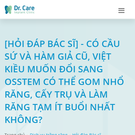
[HỎI ĐÁP BÁC SĨ] - CÓ CẦU
SỨ VÀ HÀM GIẢ CŨ, VIỆT
KIỀU MUỐN ĐỔI SANG
OSSTEM CÓ THỂ GOM NHỔ
RĂNG, CẤY TRỤ VÀ LÀM
RĂNG TẠM ÍT BUỔI NHẤT
KHÔNG?
Trang chủ
Dịch vụ trồng răng
Hỏi đáp Bác sĩ