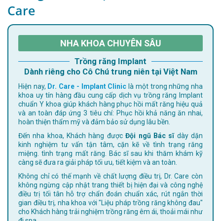
Care
NHA KHOA CHUYÊN SÂU
Trồng răng Implant
Dành riêng cho Cô Chú trung niên tại Việt Nam
Hiện nay,
Dr. Care - Implant Clinic
là một trong những nha
khoa uy tín hàng đầu cung cấp dịch vụ trồng răng Implant
chuẩn Y khoa giúp khách hàng phục hồi mất răng hiệu quả
và an toàn đáp ứng 3 tiêu chí: Phục hồi khả năng ăn nhai,
hoàn thiện thẩm mỹ và đảm bảo sử dụng lâu bền.
Đến nha khoa, Khách hàng được
Đội ngũ Bác sĩ
dày dặn
kinh nghiệm tư vấn tận tâm, cặn kẽ về tình trạng răng
miệng. tình trạng mất răng. Bác sĩ sau khi thăm khám kỹ
càng sẽ đưa ra giải pháp tối ưu, tiết kiệm và an toàn.
Không chỉ có thế mạnh về chất lượng điều trị, Dr. Care còn
không ngừng cập nhật trang thiết bị hiện đại và công nghệ
điều trị tối tân hỗ trợ chẩn đoán chuẩn xác, rút ngắn thời
gian điều trị, nha khoa với "Liệu pháp trồng răng không đau"
cho Khách hàng trải nghiệm trồng răng êm ái, thoải mái như
đi spa.