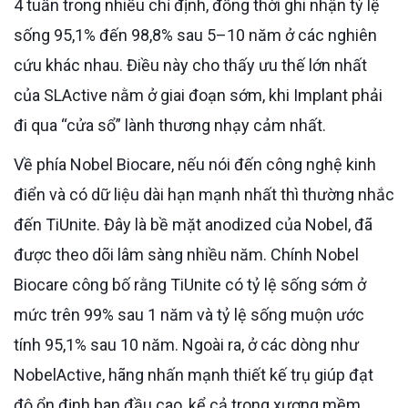
4 tuần trong nhiều chỉ định, đồng thời ghi nhận tỷ lệ
sống 95,1% đến 98,8% sau 5–10 năm ở các nghiên
cứu khác nhau. Điều này cho thấy ưu thế lớn nhất
của SLActive nằm ở giai đoạn sớm, khi Implant phải
đi qua “cửa sổ” lành thương nhạy cảm nhất.
Về phía Nobel Biocare, nếu nói đến công nghệ kinh
điển và có dữ liệu dài hạn mạnh nhất thì thường nhắc
đến TiUnite. Đây là bề mặt anodized của Nobel, đã
được theo dõi lâm sàng nhiều năm. Chính Nobel
Biocare công bố rằng TiUnite có tỷ lệ sống sớm ở
mức trên 99% sau 1 năm và tỷ lệ sống muộn ước
tính 95,1% sau 10 năm. Ngoài ra, ở các dòng như
NobelActive, hãng nhấn mạnh thiết kế trụ giúp đạt
độ ổn định ban đầu cao, kể cả trong xương mềm