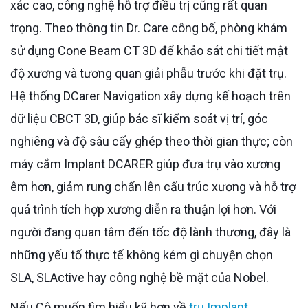
xác cao, công nghệ hỗ trợ điều trị cũng rất quan
trọng. Theo thông tin Dr. Care công bố, phòng khám
sử dụng Cone Beam CT 3D để khảo sát chi tiết mật
độ xương và tương quan giải phẫu trước khi đặt trụ.
Hệ thống DCarer Navigation xây dựng kế hoạch trên
dữ liệu CBCT 3D, giúp bác sĩ kiểm soát vị trí, góc
nghiêng và độ sâu cấy ghép theo thời gian thực; còn
máy cắm Implant DCARER giúp đưa trụ vào xương
êm hơn, giảm rung chấn lên cấu trúc xương và hỗ trợ
quá trình tích hợp xương diễn ra thuận lợi hơn. Với
người đang quan tâm đến tốc độ lành thương, đây là
những yếu tố thực tế không kém gì chuyện chọn
SLA, SLActive hay công nghệ bề mặt của Nobel.
Nếu Cô muốn tìm hiểu kỹ hơn về
trụ Implant