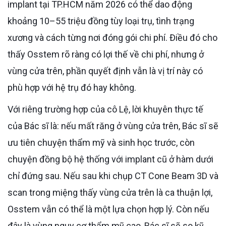
implant tại TP.HCM năm 2026 có thể dao động
khoảng 10–55 triệu đồng tùy loại trụ, tình trạng
xương và cách từng nơi đóng gói chi phí. Điều đó cho
thấy Osstem rõ ràng có lợi thế về chi phí, nhưng ở
vùng cửa trên, phần quyết định vẫn là vị trí này có
phù hợp với hệ trụ đó hay không.
Với riêng trường hợp của cô Lệ, lời khuyên thực tế
của Bác sĩ là: nếu mất răng ở vùng cửa trên, Bác sĩ sẽ
ưu tiên chuyện thẩm mỹ và sinh học trước, còn
chuyện đồng bộ hệ thống với implant cũ ở hàm dưới
chỉ đứng sau. Nếu sau khi chụp CT Cone Beam 3D và
scan trong miệng thấy vùng cửa trên là ca thuận lợi,
Osstem vẫn có thể là một lựa chọn hợp lý. Còn nếu
đây là vùng nguy cơ thẩm mỹ cao, Bác sĩ sẽ so kỹ