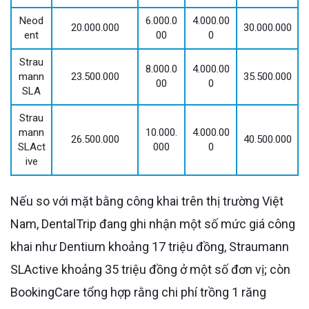
Neod
6.000.0
4.000.00
20.000.000
30.000.000
ent
00
0
Strau
8.000.0
4.000.00
mann
23.500.000
35.500.000
00
0
SLA
Strau
mann
10.000.
4.000.00
26.500.000
40.500.000
SLAct
000
0
ive
Nếu so với mặt bằng công khai trên thị trường Việt
Nam, DentalTrip đang ghi nhận một số mức giá công
khai như Dentium khoảng 17 triệu đồng, Straumann
SLActive khoảng 35 triệu đồng ở một số đơn vị; còn
BookingCare tổng hợp rằng chi phí trồng 1 răng