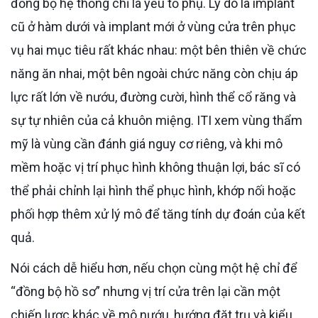
đồng bộ hệ thống chỉ là yếu tố phụ. Lý do là implant
cũ ở hàm dưới và implant mới ở vùng cửa trên phục
vụ hai mục tiêu rất khác nhau: một bên thiên về chức
năng ăn nhai, một bên ngoài chức năng còn chịu áp
lực rất lớn về nướu, đường cười, hình thể cổ răng và
sự tự nhiên của cả khuôn miệng. ITI xem vùng thẩm
mỹ là vùng cần đánh giá nguy cơ riêng, và khi mô
mềm hoặc vị trí phục hình không thuận lợi, bác sĩ có
thể phải chỉnh lại hình thể phục hình, khớp nối hoặc
phối hợp thêm xử lý mô để tăng tính dự đoán của kết
quả.
Nói cách dễ hiểu hơn, nếu chọn cùng một hệ chỉ để
“đồng bộ hồ sơ” nhưng vị trí cửa trên lại cần một
chiến lược khác về mô nướu, hướng đặt trụ và kiểu