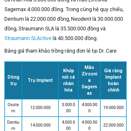
Sagemax 4.000.000 đồng. Trong cùng hệ quy chiếu,
Dentium là 22.000.000 đồng, Neodent là 30.000.000
đồng, Straumann SLA là 35.500.000 đồng và
Straumann SLActive
là 40.500.000 đồng.
Bảng giá tham khảo trồng răng đơn lẻ tại Dr. Care
Mão
Khớp
Giá răng
Zirconi
Dòng
nối cá
Implant
Trụ Implant
a
trụ
nhân
hoàn
Sagem
hóa
chỉnh
ax
Osste
3.000.0
4.000.00
12.000.000
19.000.000
m
00
0
Dentiu
4.000.0
4.000.00
14.000.000
22.000.000
m
00
0