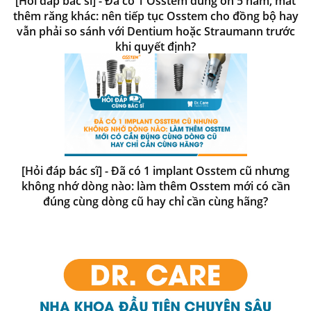
[Hỏi đáp bác sĩ] - Đã có 1 Osstem dùng ổn 5 năm, mất
thêm răng khác: nên tiếp tục Osstem cho đồng bộ hay
vẫn phải so sánh với Dentium hoặc Straumann trước
khi quyết định?
[Hỏi đáp bác sĩ] - Đã có 1 implant Osstem cũ nhưng
không nhớ dòng nào: làm thêm Osstem mới có cần
đúng cùng dòng cũ hay chỉ cần cùng hãng?