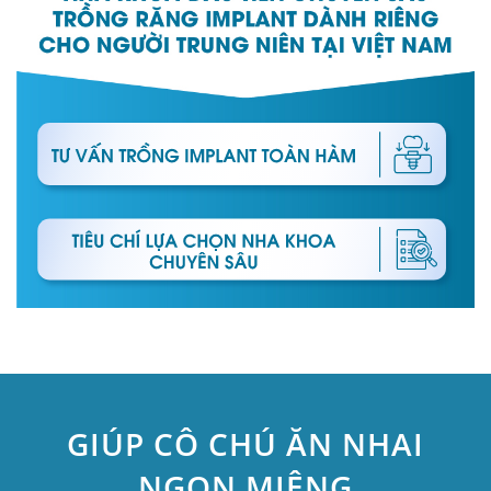
GIÚP CÔ CHÚ ĂN NHAI
NGON MIỆNG