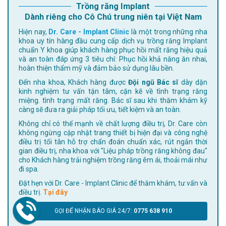
Trồng răng Implant
Dành riêng cho Cô Chú trung niên tại Việt Nam
Hiện nay,
Dr. Care - Implant Clinic
là một trong những nha
khoa uy tín hàng đầu cung cấp dịch vụ trồng răng Implant
chuẩn Y khoa giúp khách hàng phục hồi mất răng hiệu quả
và an toàn đáp ứng 3 tiêu chí: Phục hồi khả năng ăn nhai,
hoàn thiện thẩm mỹ và đảm bảo sử dụng lâu bền.
Đến nha khoa, Khách hàng được
Đội ngũ Bác sĩ
dày dặn
kinh nghiệm tư vấn tận tâm, cặn kẽ về tình trạng răng
miệng. tình trạng mất răng. Bác sĩ sau khi thăm khám kỹ
càng sẽ đưa ra giải pháp tối ưu, tiết kiệm và an toàn.
Không chỉ có thế mạnh về chất lượng điều trị, Dr. Care còn
không ngừng cập nhật trang thiết bị hiện đại và công nghệ
điều trị tối tân hỗ trợ chẩn đoán chuẩn xác, rút ngắn thời
gian điều trị, nha khoa với "Liệu pháp trồng răng không đau"
cho Khách hàng trải nghiệm trồng răng êm ái, thoải mái như
đi spa.
Đặt hẹn với Dr. Care - Implant Clinic để thăm khám, tư vấn và
điều trị.
Tại đây
GỌI ĐỂ NHẬN BÁO GIÁ 24/7:
0775 638 910