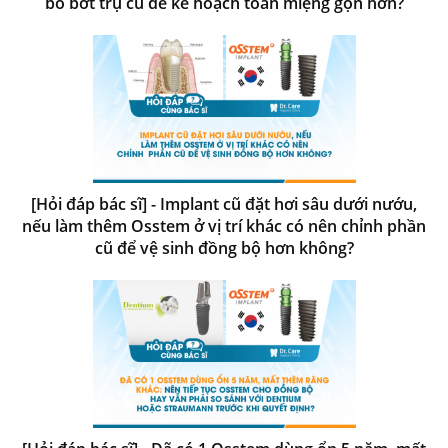
bỏ bớt trụ cũ để kế hoạch toàn miệng gọn hơn?
[Hỏi đáp bác sĩ] - Implant cũ đặt hơi sâu dưới nướu,
nếu làm thêm Osstem ở vị trí khác có nên chỉnh phần
cũ để vệ sinh đồng bộ hơn không?