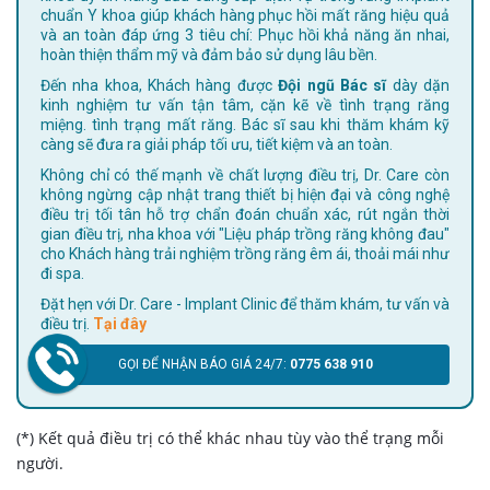
chuẩn Y khoa giúp khách hàng phục hồi mất răng hiệu quả
và an toàn đáp ứng 3 tiêu chí: Phục hồi khả năng ăn nhai,
hoàn thiện thẩm mỹ và đảm bảo sử dụng lâu bền.
Đến nha khoa, Khách hàng được
Đội ngũ Bác sĩ
dày dặn
kinh nghiệm tư vấn tận tâm, cặn kẽ về tình trạng răng
miệng. tình trạng mất răng. Bác sĩ sau khi thăm khám kỹ
càng sẽ đưa ra giải pháp tối ưu, tiết kiệm và an toàn.
Không chỉ có thế mạnh về chất lượng điều trị, Dr. Care còn
không ngừng cập nhật trang thiết bị hiện đại và công nghệ
điều trị tối tân hỗ trợ chẩn đoán chuẩn xác, rút ngắn thời
gian điều trị, nha khoa với "Liệu pháp trồng răng không đau"
cho Khách hàng trải nghiệm trồng răng êm ái, thoải mái như
đi spa.
Đặt hẹn với Dr. Care - Implant Clinic để thăm khám, tư vấn và
điều trị.
Tại đây
GỌI ĐỂ NHẬN BÁO GIÁ 24/7:
0775 638 910
(*) Kết quả điều trị có thể khác nhau tùy vào thể trạng mỗi
người.