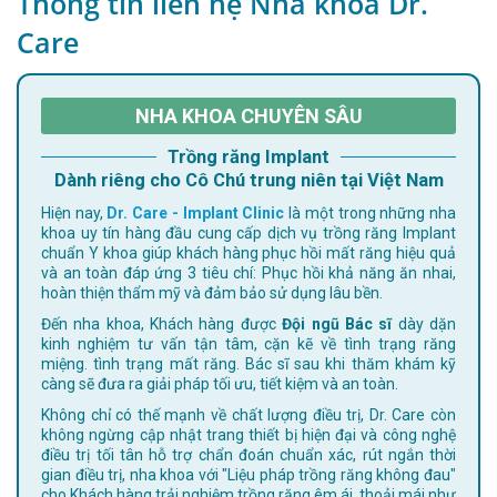
Thông tin liên hệ Nha khoa Dr.
Care
NHA KHOA CHUYÊN SÂU
Trồng răng Implant
Dành riêng cho Cô Chú trung niên tại Việt Nam
Hiện nay,
Dr. Care - Implant Clinic
là một trong những nha
khoa uy tín hàng đầu cung cấp dịch vụ trồng răng Implant
chuẩn Y khoa giúp khách hàng phục hồi mất răng hiệu quả
và an toàn đáp ứng 3 tiêu chí: Phục hồi khả năng ăn nhai,
hoàn thiện thẩm mỹ và đảm bảo sử dụng lâu bền.
Đến nha khoa, Khách hàng được
Đội ngũ Bác sĩ
dày dặn
kinh nghiệm tư vấn tận tâm, cặn kẽ về tình trạng răng
miệng. tình trạng mất răng. Bác sĩ sau khi thăm khám kỹ
càng sẽ đưa ra giải pháp tối ưu, tiết kiệm và an toàn.
Không chỉ có thế mạnh về chất lượng điều trị, Dr. Care còn
không ngừng cập nhật trang thiết bị hiện đại và công nghệ
điều trị tối tân hỗ trợ chẩn đoán chuẩn xác, rút ngắn thời
gian điều trị, nha khoa với "Liệu pháp trồng răng không đau"
cho Khách hàng trải nghiệm trồng răng êm ái, thoải mái như