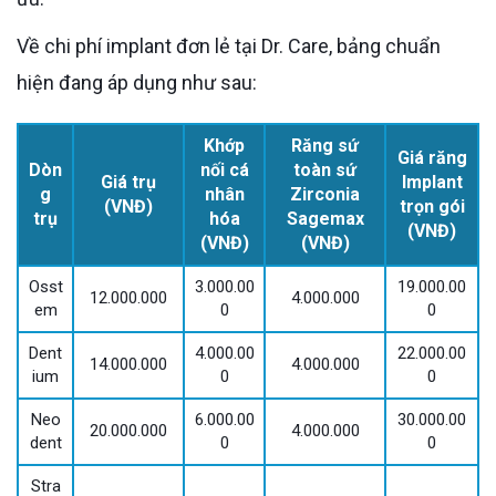
Về chi phí implant đơn lẻ tại Dr. Care, bảng chuẩn
hiện đang áp dụng như sau:
Khớp
Răng sứ
Giá răng
Dòn
nối cá
toàn sứ
Giá trụ
Implant
g
nhân
Zirconia
(VNĐ)
trọn gói
trụ
hóa
Sagemax
(VNĐ)
(VNĐ)
(VNĐ)
Osst
3.000.00
19.000.00
12.000.000
4.000.000
em
0
0
Dent
4.000.00
22.000.00
14.000.000
4.000.000
ium
0
0
Neo
6.000.00
30.000.00
20.000.000
4.000.000
dent
0
0
Stra