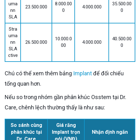
uma
8.000.00
35.500.00
23.500.000
4.000.000
nn
0
0
SLA
Stra
uma
10.000.0
40.500.00
nn
26.500.000
4.000.000
00
0
SLA
ctive
Chú có thể xem thêm bảng
Implant
để đối chiếu
tổng quan hơn.
Nếu so trong nhóm gần phân khúc Osstem tại Dr.
Care, chênh lệch thường thấy là như sau:
So sánh cùng
Giá răng
phân khúc tại
Implant trọn
Nhận định ngắn
Dr. Care
gói (VNĐ)