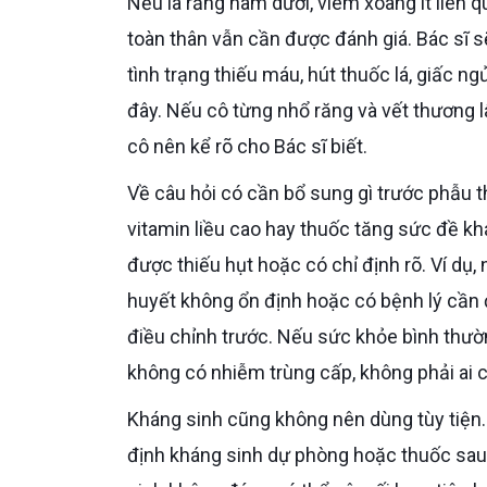
Nếu là răng hàm dưới, viêm xoang ít liên quan trực tiếp đến vùng đặt trụ hơn, nhưng tình trạng sức khỏe
toàn thân vẫn cần được đánh giá. Bác sĩ s
tình trạng thiếu máu, hút thuốc lá, giấc n
đây. Nếu cô từng nhổ răng và vết thương l
cô nên kể rõ cho Bác sĩ biết.
Về câu hỏi có cần bổ sung gì trước phẫu thuật không, Bác sĩ sẽ không khuyên cô tự mua kháng sinh,
vitamin liều cao hay thuốc tăng sức đề khá
được thiếu hụt hoặc có chỉ định rõ. Ví dụ,
huyết không ổn định hoặc có bệnh lý cần đ
điều chỉnh trước. Nếu sức khỏe bình thườn
không có nhiễm trùng cấp, không phải ai 
Kháng sinh cũng không nên dùng tùy tiện. Trong một số ca Implant có nguy cơ cao hơn, Bác sĩ có thể chỉ
định kháng sinh dự phòng hoặc thuốc sau 