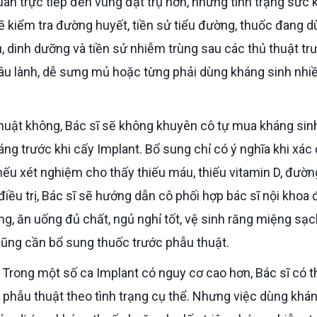
ẽ kiểm tra đường huyết, tiền sử tiểu đường, thuốc đang d
gủ, dinh dưỡng và tiền sử nhiễm trùng sau các thủ thuật tr
âu lành, dễ sưng mủ hoặc từng phải dùng kháng sinh nhiề
ng trước khi cấy Implant. Bổ sung chỉ có ý nghĩa khi xác
 nếu xét nghiệm cho thấy thiếu máu, thiếu vitamin D, đườn
iều trị, Bác sĩ sẽ hướng dẫn cô phối hợp bác sĩ nội khoa 
g, ăn uống đủ chất, ngủ nghỉ tốt, vệ sinh răng miệng sạc
cũng cần bổ sung thuốc trước phẫu thuật.
phẫu thuật theo tình trạng cụ thể. Nhưng việc dùng khá