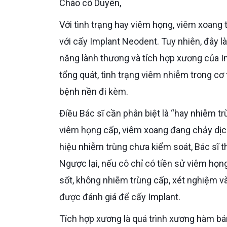
Chào cô Duyên,
Với tình trạng hay viêm họng, viêm xoang tái đi tái lại, Bác sĩ sẽ không xem đây là chống chỉ định tuyệt đối
với cấy Implant Neodent. Tuy nhiên, đây là
năng lành thương và tích hợp xương của I
tổng quát, tình trạng viêm nhiễm trong cơ
bệnh nền đi kèm.
Điều Bác sĩ cần phân biệt là “hay nhiễm trùng vặt” khác với “đang có nhiễm trùng cấp”. Nếu cô đang sốt,
viêm họng cấp, viêm xoang đang chảy dịc
hiệu nhiễm trùng chưa kiểm soát, Bác sĩ th
Ngược lại, nếu cô chỉ có tiền sử viêm họn
sốt, không nhiễm trùng cấp, xét nghiệm v
được đánh giá để cấy Implant.
Tích hợp xương là quá trình xương hàm bám ổn định quanh bề mặt trụ Implant. Quá trình này cần một