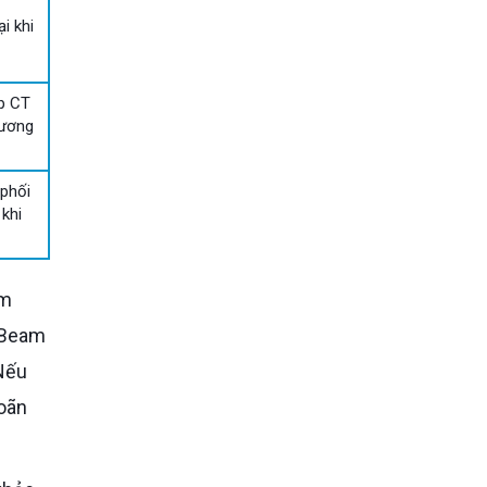
ại khi
ụp CT
xương
phối
 khi
 Beam
Nếu
hoãn