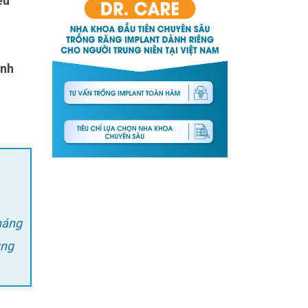
ịnh
ung