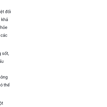
ì khả
khỏe
 các
ấu
hông
ó thể