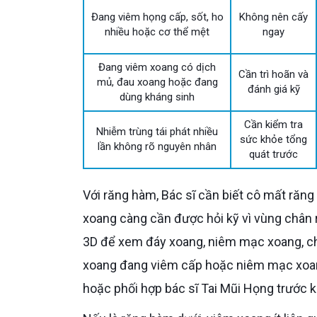
Đang viêm họng cấp, sốt, ho
Không nên cấy
nhiều hoặc cơ thể mệt
ngay
Đang viêm xoang có dịch
Cần trì hoãn và
mủ, đau xoang hoặc đang
đánh giá kỹ
dùng kháng sinh
Cần kiểm tra
Nhiễm trùng tái phát nhiều
sức khỏe tổng
lần không rõ nguyên nhân
quát trước
Với răng hàm, Bác sĩ cần biết cô mất răng hàm trên hay hàm dưới. Nếu là răng hàm trên, tiền sử viêm
xoang càng cần được hỏi kỹ vì vùng chân
3D để xem đáy xoang, niêm mạc xoang, ch
xoang đang viêm cấp hoặc niêm mạc xoang
hoặc phối hợp bác sĩ Tai Mũi Họng trước k