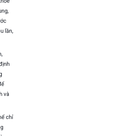
ùng,
ước
u lần,
 định
g
để
h và
ng