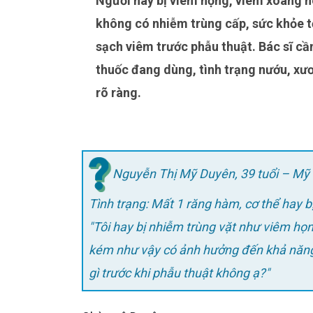
Người hay bị viêm họng, viêm xoang hoặc nhiễm trùng vặt vẫn có thể cấy Implant Neodent nếu
không có nhiễm trùng cấp, sức khỏe 
sạch viêm trước phẫu thuật. Bác sĩ c
thuốc đang dùng, tình trạng nướu, xươ
rõ ràng.
Nguyễn Thị Mỹ Duyên, 39 tuổi – Mỹ 
Tình trạng: Mất 1 răng hàm, cơ thể hay 
"Tôi hay bị nhiễm trùng vặt như viêm họng, viêm xoang tái đi tái lại nhiều lần trong năm. Sức đề kháng
kém như vậy có ảnh hưởng đến khả năng
gì trước khi phẫu thuật không ạ?"