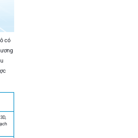
cô có
 xương
ẫu
ược
3D,
oạch