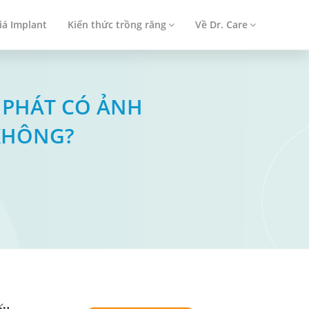
iá Implant
Kiến thức trồng răng
Về Dr. Care
I PHÁT CÓ ẢNH
KHÔNG?