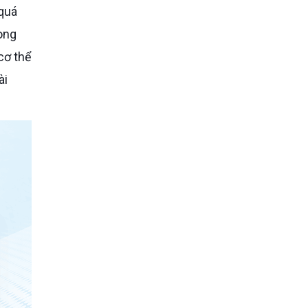
 quá
ong
cơ thể
ài