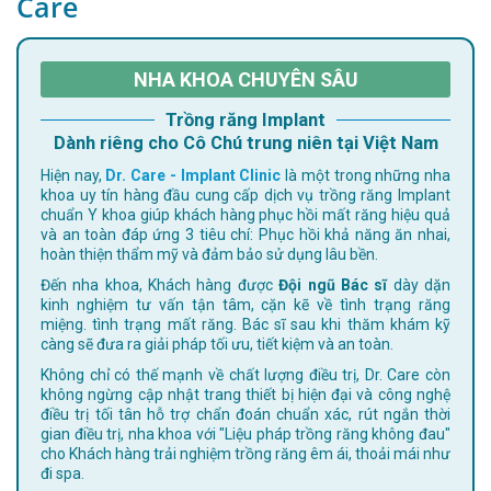
Care
NHA KHOA CHUYÊN SÂU
Trồng răng Implant
Dành riêng cho Cô Chú trung niên tại Việt Nam
Hiện nay,
Dr. Care - Implant Clinic
là một trong những nha
khoa uy tín hàng đầu cung cấp dịch vụ trồng răng Implant
chuẩn Y khoa giúp khách hàng phục hồi mất răng hiệu quả
và an toàn đáp ứng 3 tiêu chí: Phục hồi khả năng ăn nhai,
hoàn thiện thẩm mỹ và đảm bảo sử dụng lâu bền.
Đến nha khoa, Khách hàng được
Đội ngũ Bác sĩ
dày dặn
kinh nghiệm tư vấn tận tâm, cặn kẽ về tình trạng răng
miệng. tình trạng mất răng. Bác sĩ sau khi thăm khám kỹ
càng sẽ đưa ra giải pháp tối ưu, tiết kiệm và an toàn.
Không chỉ có thế mạnh về chất lượng điều trị, Dr. Care còn
không ngừng cập nhật trang thiết bị hiện đại và công nghệ
điều trị tối tân hỗ trợ chẩn đoán chuẩn xác, rút ngắn thời
gian điều trị, nha khoa với "Liệu pháp trồng răng không đau"
cho Khách hàng trải nghiệm trồng răng êm ái, thoải mái như
đi spa.