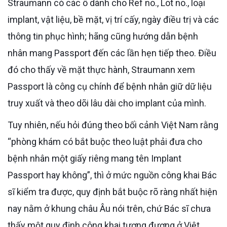
Straumann có các ô dành cho Ref no., Lot no., loại
implant, vật liệu, bề mặt, vị trí cấy, ngày điều trị và các
thông tin phục hình; hãng cũng hướng dẫn bệnh
nhân mang Passport đến các lần hẹn tiếp theo. Điều
đó cho thấy về mặt thực hành, Straumann xem
Passport là công cụ chính để bệnh nhân giữ dữ liệu
truy xuất và theo dõi lâu dài cho implant của mình.
Tuy nhiên, nếu hỏi đúng theo bối cảnh Việt Nam rằng
“phòng khám có bắt buộc theo luật phải đưa cho
bệnh nhân một giấy riêng mang tên Implant
Passport hay không”, thì ở mức nguồn công khai Bác
sĩ kiểm tra được, quy định bắt buộc rõ ràng nhất hiện
nay nằm ở khung châu Âu nói trên, chứ Bác sĩ chưa
thấy một quy định công khai tương đương ở Việt