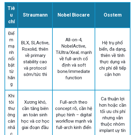
Tiê
u
Straumann
Nobel Biocare
Osstem
chí
Điể
m
All-on-4,
BLX, SLActive,
Hệ trụ phổ
mạ
NobelActive,
Roxolid; thiên
biến, đa dạng,
nh
TiUltra/Xeal; mạnh
về primary
thiên về tính
nổi
về full-arch cố
stability cao
thực dụng và
bật
định và soft
và protocol
chi phí dễ tiếp
từ
bone/immediate
sớm/tức thì
cận hơn
hãn
function
g
Khi
Ca thuận lợi
tôi
Xương khó,
Full-arch theo
hơn hoặc cần
thư
cần tăng biên
concept rõ, cần hệ
tối ưu chi phí
ờng
an toàn sinh
phục hình – digital
nhưng vẫn
cân
học và cơ học
workflow mạnh và
thuộc nhóm
nhắ
giai đoạn đầu
full-arch kinh điển
implant uy tín
c