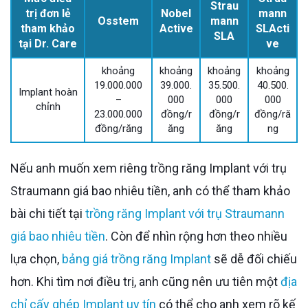
Strau
trị đơn lẻ
Nobel
mann
Osstem
mann
tham khảo
Active
SLActi
SLA
tại Dr. Care
ve
khoảng
khoảng
khoảng
khoảng
19.000.000
39.000.
35.500.
40.500.
Implant hoàn
–
000
000
000
chỉnh
23.000.000
đồng/r
đồng/r
đồng/ră
đồng/răng
ăng
ăng
ng
Nếu anh muốn xem riêng trồng răng Implant với trụ
Straumann giá bao nhiêu tiền, anh có thể tham khảo
bài chi tiết tại
trồng răng Implant với trụ Straumann
giá bao nhiêu tiền
. Còn để nhìn rộng hơn theo nhiều
lựa chọn,
bảng giá trồng răng Implant
sẽ dễ đối chiếu
hơn. Khi tìm nơi điều trị, anh cũng nên ưu tiên một
địa
chỉ cấy ghép Implant uy tín
có thể cho anh xem rõ kế