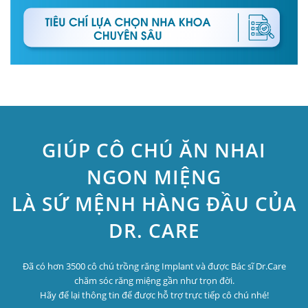
GIÚP CÔ CHÚ ĂN NHAI
NGON MIỆNG
LÀ SỨ MỆNH HÀNG ĐẦU CỦA
DR. CARE
Đã có hơn 3500 cô chú trồng răng Implant và được Bác sĩ Dr.Care
chăm sóc răng miệng gần như trọn đời.
Hãy để lại thông tin để được hỗ trợ trực tiếp cô chú nhé!