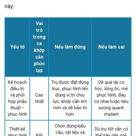
này:
Vai
trò
trong
ca
Yếu tố
Nếu làm đúng
Nếu làm sai
khớp
cắn
phức
tạp
Kế hoạch
Trụ được đặt đúng
Dễ quá tải cơ
điều trị
trục, phục hình lên
học, lỏng ốc, mẻ
và phối
Cao
đúng vị trí chịu
phục hình, đau
hợp phẫu
nhất
lực, khớp cắn êm
cơ nhai hoặc tiêu
thuật –
hơn và dễ bảo trì
xương quanh
phục hình
hơn
implant
Chọn đúng kiểu
Thiết kế
Dù trụ tốt vẫn có
cầu, vật liệu và
phục hình
Rất
thể gặp gãy, mẻ,