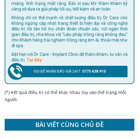
miệng. tình trạng mất răng. Bác sĩ sau khi thăm khám kỹ
càng sẽ đưa ra giải pháp tối ưu, tiết kiệm và an toàn.
Không chỉ có thế mạnh về chất lượng điều trị, Dr. Care còn
không ngừng cập nhật trang thiết bị hiện đại và công nghệ
điều trị tối tân hỗ trợ chẩn đoán chuẩn xác, rút ngắn thời
gian điều trị, nha khoa với "Liệu pháp trồng răng không đau"
cho Khách hàng trải nghiệm trồng răng êm ái, thoải mái như
đi spa.
Đặt hẹn với Dr. Care - Implant Clinic để thăm khám, tư vấn và
điều trị.
Tại đây
GỌI ĐỂ NHẬN BÁO GIÁ 24/7:
0775 638 910
(*) Kết quả điều trị có thể khác nhau tùy vào thể trạng mỗi
người.
BÀI VIẾT CÙNG CHỦ ĐỀ