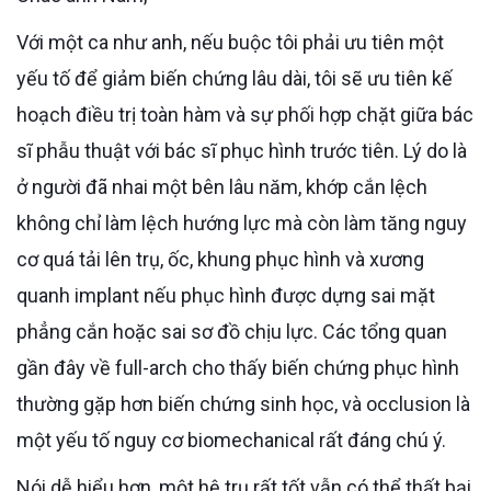
Với một ca như anh, nếu buộc tôi phải ưu tiên một
yếu tố để giảm biến chứng lâu dài, tôi sẽ ưu tiên kế
hoạch điều trị toàn hàm và sự phối hợp chặt giữa bác
sĩ phẫu thuật với bác sĩ phục hình trước tiên. Lý do là
ở người đã nhai một bên lâu năm, khớp cắn lệch
không chỉ làm lệch hướng lực mà còn làm tăng nguy
cơ quá tải lên trụ, ốc, khung phục hình và xương
quanh implant nếu phục hình được dựng sai mặt
phẳng cắn hoặc sai sơ đồ chịu lực. Các tổng quan
gần đây về full-arch cho thấy biến chứng phục hình
thường gặp hơn biến chứng sinh học, và occlusion là
một yếu tố nguy cơ biomechanical rất đáng chú ý.
Nói dễ hiểu hơn, một hệ trụ rất tốt vẫn có thể thất bại