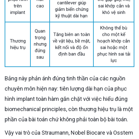
cantilever giúp
trên
cao
sai khớp cắn và
giảm biến chứng
implant
khó vệ sinh
kỹ thuật dài hạn
Không thể bù
Quan
Tăng biên an toàn
cho một kế
trọng
Thương
về vật liệu, bề mặt,
hoạch khớp cắn
nhưng
hiệu trụ
kết nối và độ ổn
sai hoặc một
đứng
định ban đầu
phục hình sai tải
sau
lực
Bảng này phản ánh đúng tinh thần của các nguồn
chuyên môn hiện nay: tiên lượng dài hạn của phục
hình implant toàn hàm gắn chặt với việc hiểu đúng
biomechanical principles, còn thương hiệu trụ là một
phần của bài toán chứ không phải toàn bộ bài toán.
Vậy vai trò của Straumann, Nobel Biocare và Osstem