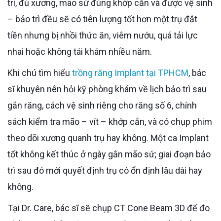
trí, đủ xương, mão sứ đúng khớp cắn và được vệ sinh
– bảo trì đều sẽ có tiên lượng tốt hơn một trụ đắt
tiền nhưng bị nhồi thức ăn, viêm nướu, quá tải lực
nhai hoặc không tái khám nhiều năm.
Khi chú tìm hiểu
trồng răng Implant tại TPHCM
, bác
sĩ khuyên nên hỏi kỹ phòng khám về lịch bảo trì sau
gắn răng, cách vệ sinh riêng cho răng số 6, chính
sách kiểm tra mão – vít – khớp cắn, và có chụp phim
theo dõi xương quanh trụ hay không. Một ca Implant
tốt không kết thúc ở ngày gắn mão sứ; giai đoạn bảo
trì sau đó mới quyết định trụ có ổn định lâu dài hay
không.
Tại Dr. Care, bác sĩ sẽ chụp CT Cone Beam 3D để đo