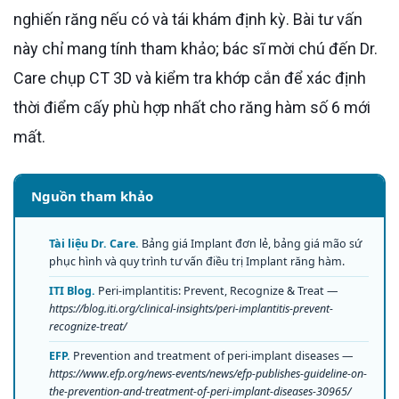
nghiến răng nếu có và tái khám định kỳ. Bài tư vấn
này chỉ mang tính tham khảo; bác sĩ mời chú đến Dr.
Care chụp CT 3D và kiểm tra khớp cắn để xác định
thời điểm cấy phù hợp nhất cho răng hàm số 6 mới
mất.
Nguồn tham khảo
Tài liệu Dr. Care.
Bảng giá Implant đơn lẻ, bảng giá mão sứ
phục hình và quy trình tư vấn điều trị Implant răng hàm.
ITI Blog.
Peri-implantitis: Prevent, Recognize & Treat —
https://blog.iti.org/clinical-insights/peri-implantitis-prevent-
recognize-treat/
EFP.
Prevention and treatment of peri-implant diseases —
https://www.efp.org/news-events/news/efp-publishes-guideline-on-
the-prevention-and-treatment-of-peri-implant-diseases-30965/