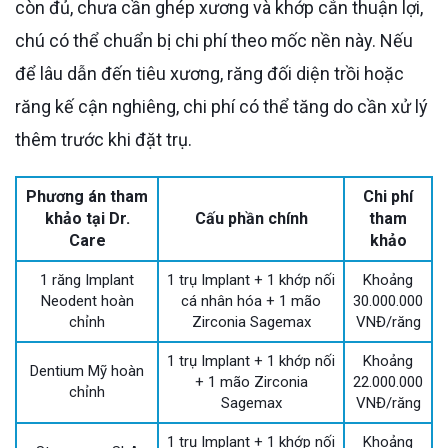
còn đủ, chưa cần ghép xương và khớp cắn thuận lợi,
chú có thể chuẩn bị chi phí theo mốc nền này. Nếu
để lâu dẫn đến tiêu xương, răng đối diện trồi hoặc
răng kế cận nghiêng, chi phí có thể tăng do cần xử lý
thêm trước khi đặt trụ.
Phương án tham
Chi phí
khảo tại Dr.
Cấu phần chính
tham
Care
khảo
1 răng Implant
1 trụ Implant + 1 khớp nối
Khoảng
Neodent hoàn
cá nhân hóa + 1 mão
30.000.000
chỉnh
Zirconia Sagemax
VNĐ/răng
1 trụ Implant + 1 khớp nối
Khoảng
Dentium Mỹ hoàn
+ 1 mão Zirconia
22.000.000
chỉnh
Sagemax
VNĐ/răng
1 trụ Implant + 1 khớp nối
Khoảng