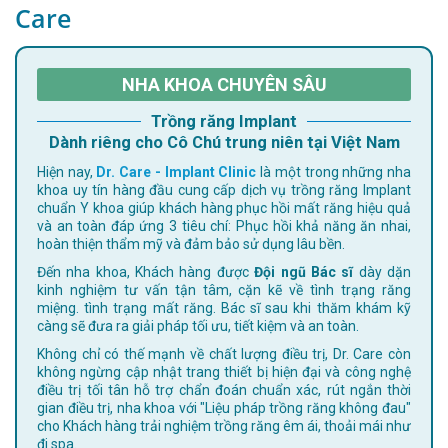
Care
NHA KHOA CHUYÊN SÂU
Trồng răng Implant
Dành riêng cho Cô Chú trung niên tại Việt Nam
Hiện nay,
Dr. Care - Implant Clinic
là một trong những nha
khoa uy tín hàng đầu cung cấp dịch vụ trồng răng Implant
chuẩn Y khoa giúp khách hàng phục hồi mất răng hiệu quả
và an toàn đáp ứng 3 tiêu chí: Phục hồi khả năng ăn nhai,
hoàn thiện thẩm mỹ và đảm bảo sử dụng lâu bền.
Đến nha khoa, Khách hàng được
Đội ngũ Bác sĩ
dày dặn
kinh nghiệm tư vấn tận tâm, cặn kẽ về tình trạng răng
miệng. tình trạng mất răng. Bác sĩ sau khi thăm khám kỹ
càng sẽ đưa ra giải pháp tối ưu, tiết kiệm và an toàn.
Không chỉ có thế mạnh về chất lượng điều trị, Dr. Care còn
không ngừng cập nhật trang thiết bị hiện đại và công nghệ
điều trị tối tân hỗ trợ chẩn đoán chuẩn xác, rút ngắn thời
gian điều trị, nha khoa với "Liệu pháp trồng răng không đau"
cho Khách hàng trải nghiệm trồng răng êm ái, thoải mái như
đi spa.