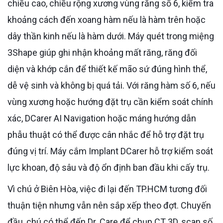
chiều cao, chiều rộng xương vùng răng số 6, kiểm tra
khoảng cách đến xoang hàm nếu là hàm trên hoặc
dây thần kinh nếu là hàm dưới. Máy quét trong miệng
3Shape giúp ghi nhận khoảng mất răng, răng đối
diện và khớp cắn để thiết kế mão sứ đúng hình thể,
dễ vệ sinh và không bị quá tải. Với răng hàm số 6, nếu
vùng xương hoặc hướng đặt trụ cần kiểm soát chính
xác, DCarer AI Navigation hoặc máng hướng dẫn
phẫu thuật có thể được cân nhắc để hỗ trợ đặt trụ
đúng vị trí. Máy cắm Implant DCarer hỗ trợ kiểm soát
lực khoan, độ sâu và độ ổn định ban đầu khi cấy trụ.
Vì chú ở Biên Hòa, việc đi lại đến TP.HCM tương đối
thuận tiện nhưng vẫn nên sắp xếp theo đợt. Chuyến
đầu, chú có thể đến Dr. Care để chụp CT 3D, scan số