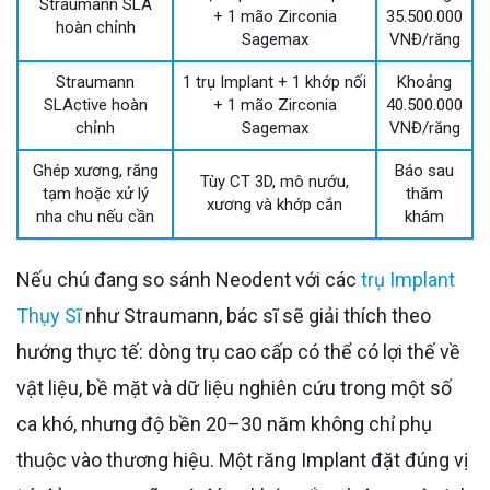
Straumann SLA
+ 1 mão Zirconia
35.500.000
hoàn chỉnh
Sagemax
VNĐ/răng
Straumann
1 trụ Implant + 1 khớp nối
Khoảng
SLActive hoàn
+ 1 mão Zirconia
40.500.000
chỉnh
Sagemax
VNĐ/răng
Ghép xương, răng
Báo sau
Tùy CT 3D, mô nướu,
tạm hoặc xử lý
thăm
xương và khớp cắn
nha chu nếu cần
khám
Nếu chú đang so sánh Neodent với các
trụ Implant
Thụy Sĩ
như Straumann, bác sĩ sẽ giải thích theo
hướng thực tế: dòng trụ cao cấp có thể có lợi thế về
vật liệu, bề mặt và dữ liệu nghiên cứu trong một số
ca khó, nhưng độ bền 20–30 năm không chỉ phụ
thuộc vào thương hiệu. Một răng Implant đặt đúng vị