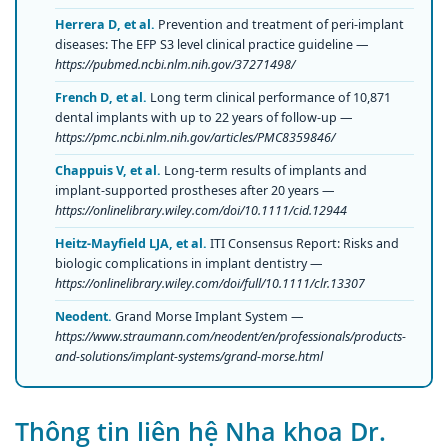
Herrera D, et al.
Prevention and treatment of peri-implant
diseases: The EFP S3 level clinical practice guideline —
https://pubmed.ncbi.nlm.nih.gov/37271498/
French D, et al.
Long term clinical performance of 10,871
dental implants with up to 22 years of follow-up —
https://pmc.ncbi.nlm.nih.gov/articles/PMC8359846/
Chappuis V, et al.
Long-term results of implants and
implant-supported prostheses after 20 years —
https://onlinelibrary.wiley.com/doi/10.1111/cid.12944
Heitz-Mayfield LJA, et al.
ITI Consensus Report: Risks and
biologic complications in implant dentistry —
https://onlinelibrary.wiley.com/doi/full/10.1111/clr.13307
Neodent.
Grand Morse Implant System —
https://www.straumann.com/neodent/en/professionals/products-
and-solutions/implant-systems/grand-morse.html
Thông tin liên hệ Nha khoa Dr.