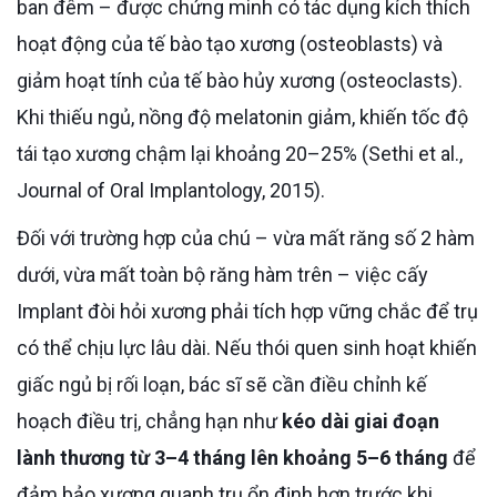
ban đêm – được chứng minh có tác dụng kích thích
hoạt động của tế bào tạo xương (osteoblasts) và
giảm hoạt tính của tế bào hủy xương (osteoclasts).
Khi thiếu ngủ, nồng độ melatonin giảm, khiến tốc độ
tái tạo xương chậm lại khoảng 20–25% (Sethi et al.,
Journal of Oral Implantology, 2015).
Đối với trường hợp của chú – vừa mất răng số 2 hàm
dưới, vừa mất toàn bộ răng hàm trên – việc cấy
Implant đòi hỏi xương phải tích hợp vững chắc để trụ
có thể chịu lực lâu dài. Nếu thói quen sinh hoạt khiến
giấc ngủ bị rối loạn, bác sĩ sẽ cần điều chỉnh kế
hoạch điều trị, chẳng hạn như
kéo dài giai đoạn
lành thương từ 3–4 tháng lên khoảng 5–6 tháng
để
đảm bảo xương quanh trụ ổn định hơn trước khi