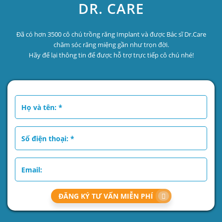
DR. CARE
Đã có hơn 3500 cô chú trồng răng Implant và được Bác sĩ Dr.Care
chăm sóc răng miệng gần như trọn đời.
Hãy để lại thông tin để được hỗ trợ trực tiếp cô chú nhé!
ĐĂNG KÝ TƯ VẤN MIỄN PHÍ