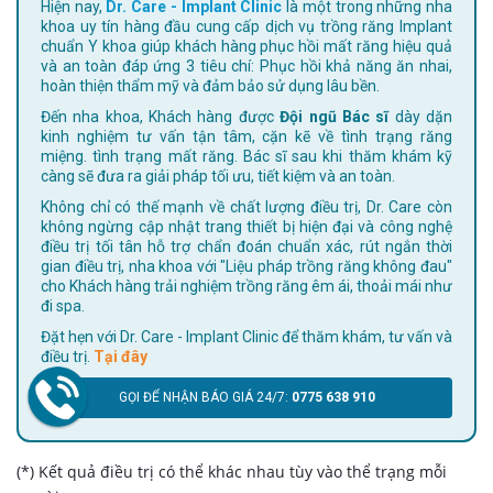
Hiện nay,
Dr. Care - Implant Clinic
là một trong những nha
khoa uy tín hàng đầu cung cấp dịch vụ trồng răng Implant
chuẩn Y khoa giúp khách hàng phục hồi mất răng hiệu quả
và an toàn đáp ứng 3 tiêu chí: Phục hồi khả năng ăn nhai,
hoàn thiện thẩm mỹ và đảm bảo sử dụng lâu bền.
Đến nha khoa, Khách hàng được
Đội ngũ Bác sĩ
dày dặn
kinh nghiệm tư vấn tận tâm, cặn kẽ về tình trạng răng
miệng. tình trạng mất răng. Bác sĩ sau khi thăm khám kỹ
càng sẽ đưa ra giải pháp tối ưu, tiết kiệm và an toàn.
Không chỉ có thế mạnh về chất lượng điều trị, Dr. Care còn
không ngừng cập nhật trang thiết bị hiện đại và công nghệ
điều trị tối tân hỗ trợ chẩn đoán chuẩn xác, rút ngắn thời
gian điều trị, nha khoa với "Liệu pháp trồng răng không đau"
cho Khách hàng trải nghiệm trồng răng êm ái, thoải mái như
đi spa.
Đặt hẹn với Dr. Care - Implant Clinic để thăm khám, tư vấn và
điều trị.
Tại đây
GỌI ĐỂ NHẬN BÁO GIÁ 24/7:
0775 638 910
(*) Kết quả điều trị có thể khác nhau tùy vào thể trạng mỗi