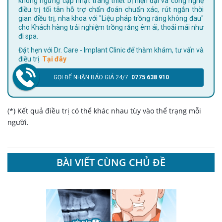
không ngừng cập nhật trang thiết bị hiện đại và công nghệ
điều trị tối tân hỗ trợ chẩn đoán chuẩn xác, rút ngắn thời
gian điều trị, nha khoa với "Liệu pháp trồng răng không đau"
cho Khách hàng trải nghiệm trồng răng êm ái, thoải mái như
đi spa.
Đặt hẹn với Dr. Care - Implant Clinic để thăm khám, tư vấn và
điều trị.
Tại đây
GỌI ĐỂ NHẬN BÁO GIÁ 24/7:
0775 638 910
(*) Kết quả điều trị có thể khác nhau tùy vào thể trạng mỗi
người.
BÀI VIẾT CÙNG CHỦ ĐỀ