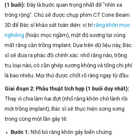
(1 buổi):
Đây là bước quan trọng nhất để "nhìn xa
trông rộng". Chú sẽ được chụp phim CT Cone Beam
3D để Bác sĩ khảo sát toàn diện: vị trí
răng khôn mọc
nghiêng
(hoặc mọc ngầm), mật độ xương tại vùng
mất răng cần trồng Implant. Dựa trên dữ liệu này, Bác
sĩ sẽ đưa ra phác đồ chính xác: nhổ răng nào, trồng
trụ loại nào, có cần ghép xương không và tổng chi phí
là bao nhiêu. Mọi thứ được chốt rõ ràng ngay từ đầu.
Giai đoạn 2: Phẫu thuật tích hợp (1 buổi duy nhất):
Thay vì chia làm hai đợt (nhổ răng khôn chờ lành rồi
mới trồng Implant), Bác sĩ sẽ thực hiện song song
trong cùng một lần gây tê:
Bước 1:
Nhổ bỏ răng khôn gây biến chứng.