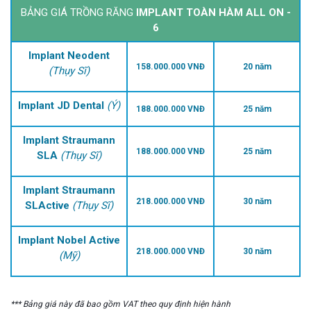
BẢNG GIÁ TRỒNG RĂNG
IMPLANT TOÀN HÀM ALL ON -
6
Implant Neodent
158.000.000 VNĐ
20 năm
(Thụy Sĩ)
Implant JD Dental
(Ý)
188.000.000 VNĐ
25 năm
Implant Straumann
188.000.000 VNĐ
25 năm
SLA
(Thụy Sĩ)
Implant Straumann
218.000.000 VNĐ
30 năm
SLActive
(Thụy Sĩ)
Implant Nobel Active
218.000.000 VNĐ
30 năm
(Mỹ)
*** Bảng giá này đã bao gồm VAT theo quy định hiện hành