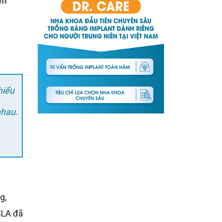
hiểu
nhau.
SLA đã