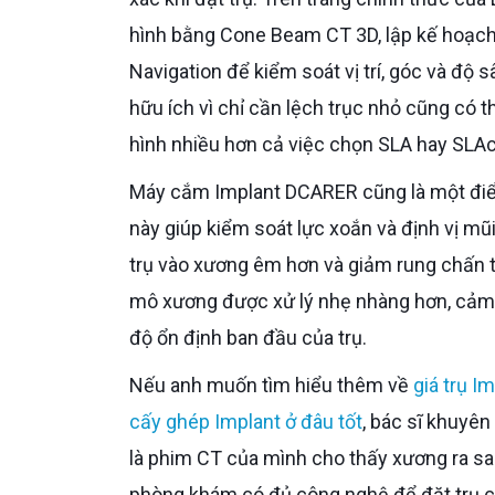
hình bằng Cone Beam CT 3D, lập kế hoạc
Navigation để kiểm soát vị trí, góc và độ s
hữu ích vì chỉ cần lệch trục nhỏ cũng có 
hình nhiều hơn cả việc chọn SLA hay SLAc
Máy cắm Implant DCARER cũng là một điểm phù hợp với trường hợp như anh, vì Dr. Care mô tả thiết bị
này giúp kiểm soát lực xoắn và định vị mũ
trụ vào xương êm hơn và giảm rung chấn tro
mô xương được xử lý nhẹ nhàng hơn, cảm 
độ ổn định ban đầu của trụ.
Nếu anh muốn tìm hiểu thêm về
giá trụ I
cấy ghép Implant ở đâu tốt
, bác sĩ khuyên
là phim CT của mình cho thấy xương ra s
phòng khám có đủ công nghệ để đặt trụ c