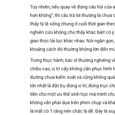
Tuy nhiên, nếu quay về đúng câu hỏi của anh là “mất 1 răng hàm đơn giản thì có cần lên dòng cao cấp
hơn không”, thì câu trả lời thường là chư
thấy tỷ lệ sống chung ở cuối thời gian th
nghiên cứu không cho thấy khác biệt có ý 
giao thức tải lực khác nhau. Nói ngắn gọn,
khoảng cách đó thường không lớn đến mức
Trong thực hành, bác sĩ thường nghiêng về SLA khi mất 1 răng hàm đơn lẻ, xương còn đủ chiều rộng và
chiều cao, vị trí cấy không cần phục hình 
đường chưa kiểm soát và cũng không quá áp 
lớn nhất là đặt trụ đúng vị trí, đúng trục
tiền cho một ưu thế sinh học mà mình chưa
không vẫn phải dựa trên phim chụp và kh
là mất có 1 răng nên chắc là dễ. Đây là s