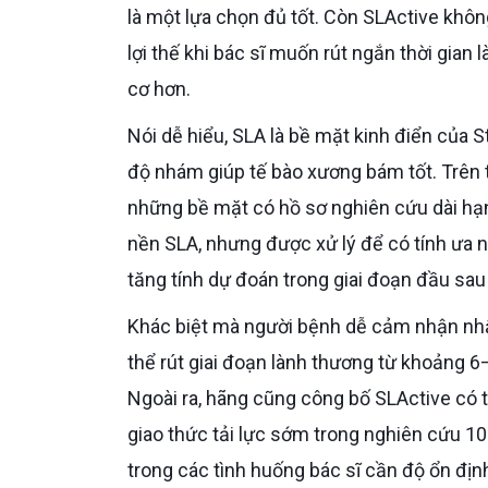
là một lựa chọn đủ tốt. Còn SLActive khôn
lợi thế khi bác sĩ muốn rút ngắn thời gia
cơ hơn.
Nói dễ hiểu, SLA là bề mặt kinh điển của Straumann, được tạo bằng phun cát hạt lớn và khắc axit để tạo
độ nhám giúp tế bào xương bám tốt. Trên
những bề mặt có hồ sơ nghiên cứu dài hạn 
nền SLA, nhưng được xử lý để có tính ưa 
tăng tính dự đoán trong giai đoạn đầu sau
Khác biệt mà người bệnh dễ cảm nhận nhất nằm ở tốc độ lành thương. Straumann công bố SLActive có
thể rút giai đoạn lành thương từ khoảng 6
Ngoài ra, hãng cũng công bố SLActive có
giao thức tải lực sớm trong nghiên cứu 1
trong các tình huống bác sĩ cần độ ổn địn