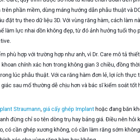
h trên phần mềm, dùng máng hướng dẫn phẫu thuật và D
âu đặt trụ theo dữ liệu 3D. Với vùng răng hàm, cách làm nà
thể làm lực nhai dồn không đẹp, từ đó ảnh hưởng tuổi thọ
tive.
i khoan chính xác hơn trong không gian 3 chiều, đồng thờ
ng lúc phẫu thuật. Với ca răng hàm đơn lẻ, lợi ích thực t
giác sau mổ thường dễ chịu hơn và bác sĩ kiểm soát tốt 
mplant Straumann
,
giá cấy ghép Implant
hoặc đang băn k
 anh đừng chỉ so tên dòng trụ hay bảng giá. Điều nên hỏi 
ao, có cần ghép xương không, có cần làm răng sớm không
hính xác cho vùng răng hàm hay không.