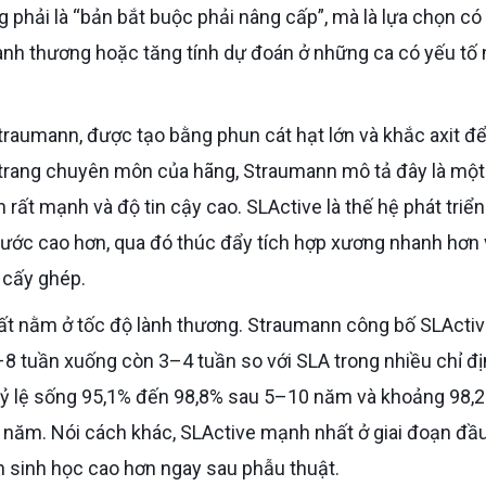
g phải là “bản bắt buộc phải nâng cấp”, mà là lựa chọn c
n lành thương hoặc tăng tính dự đoán ở những ca có yếu tố
 trang chuyên môn của hãng, Straumann mô tả đây là một
rất mạnh và độ tin cậy cao. SLActive là thế hệ phát triển
nước cao hơn, qua đó thúc đẩy tích hợp xương nhanh hơn 
 cấy ghép.
–8 tuần xuống còn 3–4 tuần so với SLA trong nhiều chỉ đị
 tỷ lệ sống 95,1% đến 98,8% sau 5–10 năm và khoảng 98,
0 năm. Nói cách khác, SLActive mạnh nhất ở giai đoạn đầ
h sinh học cao hơn ngay sau phẫu thuật.