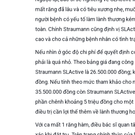
mất răng đã lâu và có tiêu xương nhẹ, mu
người bệnh có yếu tố làm lành thương ké
toàn. Chính Straumann cũng định vị SLAct
cao và cho cả những bệnh nhân có tình tr
Nếu nhìn ở góc độ chi phí để quyết định có nên “nâng cấp” hay không, chênh lệch tại Dr. Care hiện không
phải là quá nhỏ. Theo bảng giá đang công 
Straumann SLActive là 26.500.000 đồng; k
đồng. Nếu tính theo mức tham khảo cho m
35.500.000 đồng còn Straumann SLActive
phần chênh khoảng 5 triệu đồng cho một r
điều trị cần lợi thế thêm về lành thương h
Với ca mất 1 răng hàm, điều bác sĩ quan tâm gần như ngang với việc chọn SLA hay SLActive là độ chính
xác khi đặt trụ. Trên trang chính thức củ