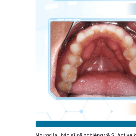
Ngược lại, bác sĩ sẽ nghiêng về SLActive khi có một trong các bối cảnh như xương không thật sự đẹp,