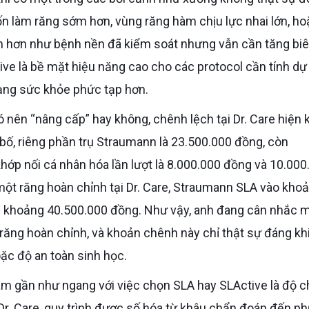
ốn làm răng sớm hơn, vùng răng hàm chịu lực nhai lớn, ho
m hơn như bệnh nền đã kiểm soát nhưng vẫn cần tăng biê
ive là bề mặt hiệu năng cao cho các protocol cần tính d
ạng sức khỏe phức tạp hơn.
bố, riêng phần trụ Straumann là 23.500.000 đồng, còn
hớp nối cá nhân hóa lần lượt là 8.000.000 đồng và 10.000
ột răng hoàn chỉnh tại Dr. Care, Straumann SLA vào kho
 khoảng 40.500.000 đồng. Như vậy, anh đang cân nhắc 
ăng hoàn chỉnh, và khoản chênh này chỉ thật sự đáng kh
oặc độ an toàn sinh học.
a Dr. Care, quy trình được số hóa từ khâu chẩn đoán đến p