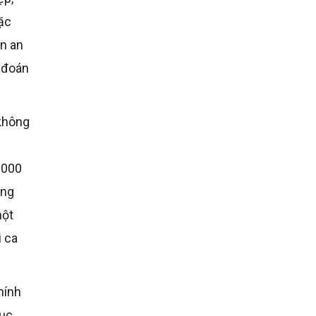
ặc
n an
ự đoán
.000
ảng
một
i ca
hục