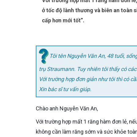
Với trường hợp mất 1 răng hàm đơn lẻ, khác biệt giữa Straumann SLA và SLActive thường nằm
ở tốc độ lành thương và biên an toàn 
cấp hơn mới tốt”.
Tôi tên Nguyễn Văn An, 48 tuổi, sốn
trụ Straumann. Tuy nhiên tôi thấy có cá
Với trường hợp đơn giản như tôi thì có 
Xin bác sĩ tư vấn giúp.
Chào anh Nguyễn Văn An,
Với trường hợp mất 1 răng hàm đơn lẻ, nếu nền xương còn tốt, không có viêm nhiễm đang hoạt động,
không cần làm răng sớm và sức khỏe toàn 