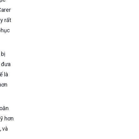
Carer
y rất
 phục
i đưa
ế là
hơn
hoăn
kỹ hơn
, và