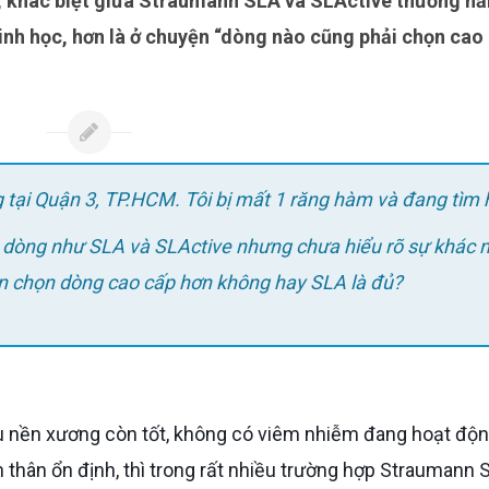
sinh học, hơn là ở chuyện “dòng nào cũng phải chọn cao
g tại Quận 3, TP.HCM.
Tôi bị mất 1 răng hàm và đang tìm 
c dòng như SLA và SLActive nhưng chưa hiểu rõ sự khác 
cần chọn dòng cao cấp hơn không hay SLA là đủ?
thân ổn định, thì trong rất nhiều trường hợp Straumann 