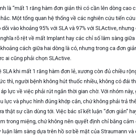
a chắc. Một tổng quan hệ thống về các nghiên cứu tiến cứ
eo dõi vào khoảng 95% với SLA và 97% với SLActive, nhưng
nghĩa rõ rệt về mất Implant hay các chỉ số lâm sàng giữa
 khoảng cách giữa hai dòng là có, nhưng trong ca đơn giản
 ai cũng phải chọn SLActive.
tức thì, người bệnh không hút thuốc nhiều, không có đái t
lực về việc phải rút ngắn thời gian chờ. Với nhóm này, g
 chịu lực và phục hình đúng khớp cắn, chứ không phải trả t
 thật sự cần dùng tới. Việc bác sĩ kết luận “đơn giản” ha
ám trong miệng, chứ không nên quyết định chỉ bằng cảm 
uy luận lâm sàng dựa trên hồ sơ bề mặt của Straumann và