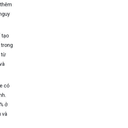
ó thêm
 nguy
 trong
 từ
và
nh.
2% ở
u và