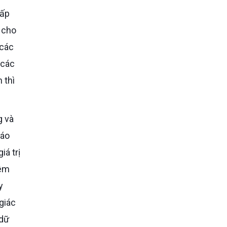
u cho
 các
 các
 thì
háo
iá trị
hêm
y
giác
 dữ