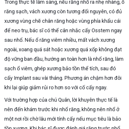
Trong thực tế lâm sàng, nếu răng nhổ ra nhẹ nhàng, ổ
răng sạch, vách xương còn tương đối nguyên, có đủ
xương vùng chẽ chân răng hoặc vùng phía khẩu cái
để neo trụ, bác sĩ có thể cân nhắc cấy Osstem ngay
sau nhổ. Nếu ổ răng viêm nhiều, mất vách xương
ngoài, xoang quá sát hoặc xương quá xốp không đạt
độ vững ban đầu, hướng an toàn hơn là nhổ răng, làm
sạch ổ viêm, ghép xương bảo tồn thể tích, sau đó
cấy Implant sau vài tháng. Phương án chậm hơn đôi
khi lại giúp giảm rủi ro hơn so với cố cấy ngay.
Với trường hợp của chú Quân, lời khuyên thực tế là
nên đến khám trước khi nhổ răng, không nên nhổ ở
một nơi rồi chờ lâu mới tính cấy nếu mục tiêu là bảo
tồn xương. Khi bác sĩ được đánh giá răng trước nhổ