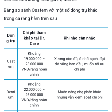
Bảng so sánh Osstem với một số dòng trụ khác
trong ca răng hàm trên sau
Chi phí tham
Dòn
khảo tại Dr.
Khi nào cân nhắc
g trụ
Care
Khoảng
19.000.000 –
Xương còn đủ, ổ nhổ sạch, đạt
Osst
23.000.000
độ vững ban đầu, muốn tối ưu
em
VNĐ/răng hoàn
chi phí
chỉnh
Khoảng
22.000.000 –
Denti
Muốn nâng nhẹ phân khúc
26.000.000
um
nhưng vẫn kiểm soát chi phí
VNĐ/răng hoàn
chỉnh