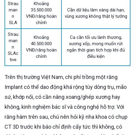
Strau
Khoảng
man
35.500.000
Cần dữ liệu lâm sàng dài hạn,
n
VNĐ/răng hoàn
vùng xương không thật lý tưởng
SLA
chỉnh
Strau
Khoảng
Ca cần tối ưu lành thương,
man
40.500.000
xương xốp, mong muốn rút
n
VNĐ/răng hoàn
ngắn thời gian tích hợp khi đủ
SLAc
chỉnh
điều kiện
tive
Trên thị trường Việt Nam, chi phí trồng một răng
Implant có thể dao động khá rộng tùy dòng trụ, mão
sứ, khớp nối, có cần nâng xoang/ghép xương hay
không, kinh nghiệm bác sĩ và công nghệ hỗ trợ. Với
răng hàm trên sau, chú nên hỏi kỹ nha khoa có chụp
CT 3D trước khi báo chỉ định cấy tức thì không, có