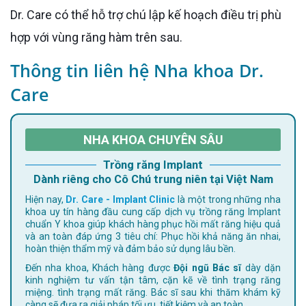
Dr. Care có thể hỗ trợ chú lập kế hoạch điều trị phù
hợp với vùng răng hàm trên sau.
Thông tin liên hệ Nha khoa Dr.
Care
NHA KHOA CHUYÊN SÂU
Trồng răng Implant
Dành riêng cho Cô Chú trung niên tại Việt Nam
Hiện nay,
Dr. Care - Implant Clinic
là một trong những nha
khoa uy tín hàng đầu cung cấp dịch vụ trồng răng Implant
chuẩn Y khoa giúp khách hàng phục hồi mất răng hiệu quả
và an toàn đáp ứng 3 tiêu chí: Phục hồi khả năng ăn nhai,
hoàn thiện thẩm mỹ và đảm bảo sử dụng lâu bền.
Đến nha khoa, Khách hàng được
Đội ngũ Bác sĩ
dày dặn
kinh nghiệm tư vấn tận tâm, cặn kẽ về tình trạng răng
miệng. tình trạng mất răng. Bác sĩ sau khi thăm khám kỹ
càng sẽ đưa ra giải pháp tối ưu, tiết kiệm và an toàn.