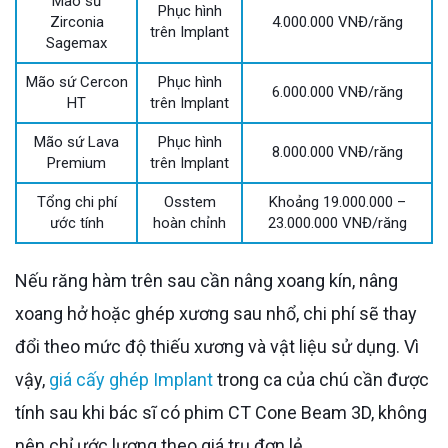
Mão sứ
Phục hình
Zirconia
4.000.000 VNĐ/răng
trên Implant
Sagemax
Mão sứ Cercon
Phục hình
6.000.000 VNĐ/răng
HT
trên Implant
Mão sứ Lava
Phục hình
8.000.000 VNĐ/răng
Premium
trên Implant
Tổng chi phí
Osstem
Khoảng 19.000.000 –
ước tính
hoàn chỉnh
23.000.000 VNĐ/răng
Nếu răng hàm trên sau cần nâng xoang kín, nâng
xoang hở hoặc ghép xương sau nhổ, chi phí sẽ thay
đổi theo mức độ thiếu xương và vật liệu sử dụng. Vì
vậy,
giá cấy ghép Implant
trong ca của chú cần được
tính sau khi bác sĩ có phim CT Cone Beam 3D, không
nên chỉ ước lượng theo giá trụ đơn lẻ.