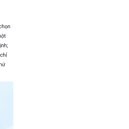
 chọn
một
ịnh;
chỉ
thứ