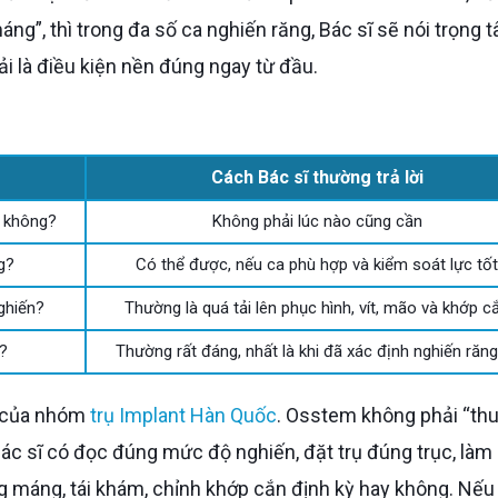
ng”, thì trong đa số ca nghiến răng, Bác sĩ sẽ nói trọng 
i là điều kiện nền đúng ngay từ đầu.
Cách Bác sĩ thường trả lời
g không?
Không phải lúc nào cũng cần
g?
Có thể được, nếu ca phù hợp và kiểm soát lực tốt
ghiến?
Thường là quá tải lên phục hình, vít, mão và khớp c
?
Thường rất đáng, nhất là khi đã xác định nghiến răng
ò của nhóm
trụ Implant Hàn Quốc
. Osstem không phải “thu
 bác sĩ có đọc đúng mức độ nghiến, đặt trụ đúng trục, là
 máng, tái khám, chỉnh khớp cắn định kỳ hay không. Nếu