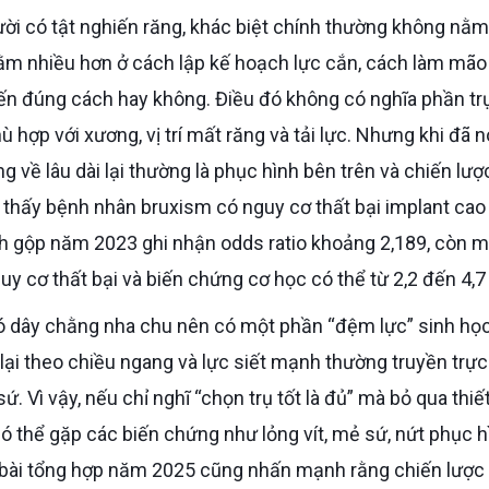
 nằm nhiều hơn ở cách lập kế hoạch lực cắn, cách làm mão
ến đúng cách hay không. Điều đó không có nghĩa phần tr
 hợp với xương, vị trí mất răng và tải lực. Nhưng khi đã n
 về lâu dài lại thường là phục hình bên trên và chiến lượ
 thấy bệnh nhân bruxism có nguy cơ thất bại implant cao
ch gộp năm 2023 ghi nhận odds ratio khoảng 2,189, còn m
 cơ thất bại và biến chứng cơ học có thể từ 2,2 đến 4,7 
p lại theo chiều ngang và lực siết mạnh thường truyền trực
 Vì vậy, nếu chỉ nghĩ “chọn trụ tốt là đủ” mà bỏ qua thiế
ó thể gặp các biến chứng như lỏng vít, mẻ sứ, nứt phục h
h bài tổng hợp năm 2025 cũng nhấn mạnh rằng chiến lược