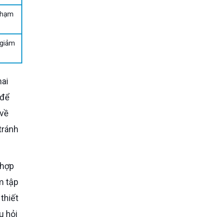
chạm
 giảm
 để
 về
tránh
m tập
thiết
u hỏi