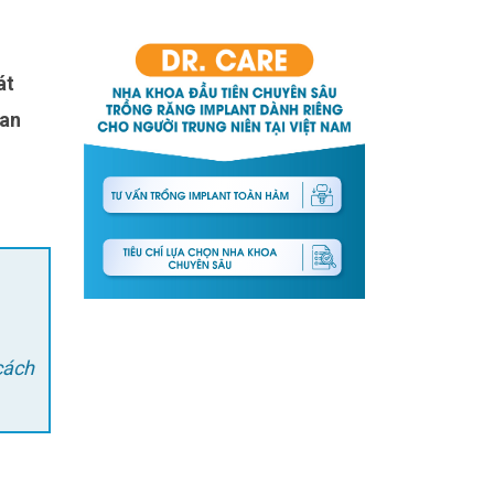
át
uan
cách