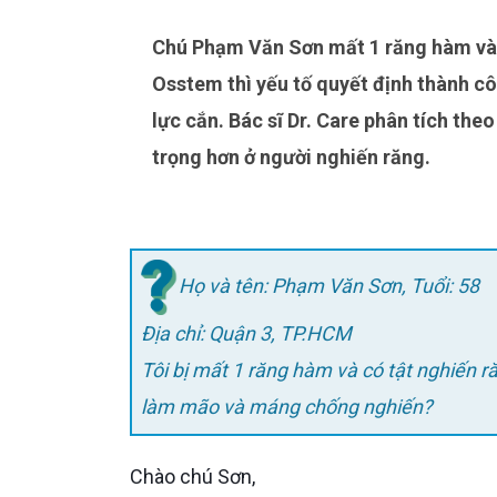
Chú Phạm Văn Sơn mất 1 răng hàm và có thói quen nghiến răng, đang băn khoăn nếu chọn
Osstem thì yếu tố quyết định thành cô
lực cắn. Bác sĩ Dr. Care phân tích th
trọng hơn ở người nghiến răng.
Họ và tên: Phạm Văn Sơn, Tuổi: 58
Địa chỉ: Quận 3, TP.HCM
Tôi bị mất 1 răng hàm và có tật nghiến r
làm mão và máng chống nghiến?
Chào chú Sơn,