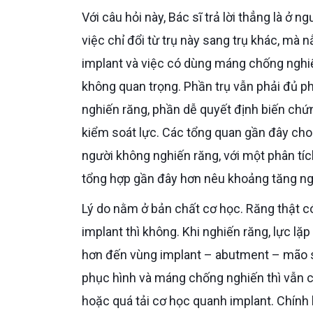
Với câu hỏi này, Bác sĩ trả lời thẳng là ở người có tật nghiến răng, khác biệt chính thường không nằm ở
việc chỉ đổi từ trụ này sang trụ khác, mà
implant và việc có dùng máng chống nghi
không quan trọng. Phần trụ vẫn phải đủ phù
nghiến răng, phần dễ quyết định biến chứng
kiểm soát lực. Các tổng quan gần đây cho
người không nghiến răng, với một phân tí
tổng hợp gần đây hơn nêu khoảng tăng nguy
Lý do nằm ở bản chất cơ học. Răng thật có dây chằng nha chu nên có một phần “đệm lực” sinh học, còn
implant thì không. Khi nghiến răng, lực lặ
hơn đến vùng implant – abutment – mão sứ.
phục hình và máng chống nghiến thì vẫn c
hoặc quá tải cơ học quanh implant. Chín