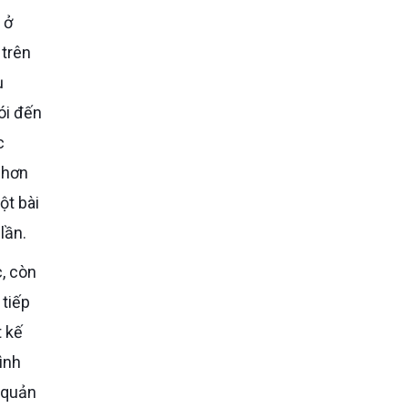
 trên
ụ
ói đến
c
 hơn
ột bài
lần.
 tiếp
t kế
ình
 quản