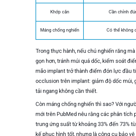
Khớp cắn
Cần chỉnh đú
Máng chống nghiến
Có thể không 
Trong thực hành, nếu chú nghiến răng mà implant đặt ở răng hàm, Bác sĩ thường ưu tiên làm mặt nhai
gọn hơn, tránh múi quá dốc, kiểm soát điể
mão implant trở thành điểm đón lực đầu ti
occlusion trên implant: giảm độ dốc múi, 
tải ngang không cần thiết.
Còn máng chống nghiến thì sao? Với người có bruxism rõ, máng không phải là chi tiết phụ. Bài tổng hợp
mới trên PubMed nêu rằng các phân tích p
trung ứng suất từ khoảng 33% đến 73% tùy
kế phục hình tốt, nhưng là công cụ bảo vệ 