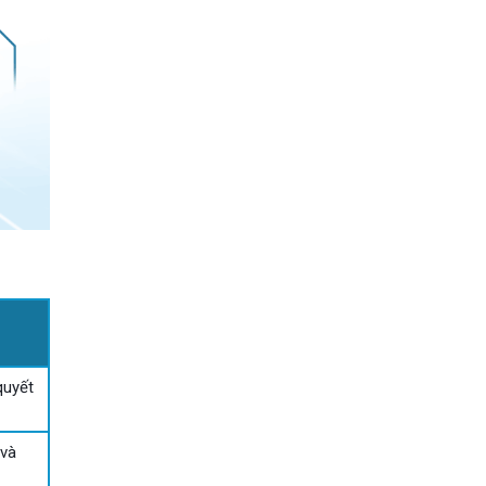
quyết
 và