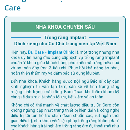
Care
NHA KHOA CHUYÊN SÂU
Trồng răng Implant
Dành riêng cho Cô Chú trung niên tại Việt Nam
Hiện nay,
Dr. Care - Implant Clinic
là một trong những nha
khoa uy tín hàng đầu cung cấp dịch vụ trồng răng Implant
chuẩn Y khoa giúp khách hàng phục hồi mất răng hiệu quả
và an toàn đáp ứng 3 tiêu chí: Phục hồi khả năng ăn nhai,
hoàn thiện thẩm mỹ và đảm bảo sử dụng lâu bền.
Đến nha khoa, Khách hàng được
Đội ngũ Bác sĩ
dày dặn
kinh nghiệm tư vấn tận tâm, cặn kẽ về tình trạng răng
miệng. tình trạng mất răng. Bác sĩ sau khi thăm khám kỹ
càng sẽ đưa ra giải pháp tối ưu, tiết kiệm và an toàn.
Không chỉ có thế mạnh về chất lượng điều trị, Dr. Care còn
không ngừng cập nhật trang thiết bị hiện đại và công nghệ
điều trị tối tân hỗ trợ chẩn đoán chuẩn xác, rút ngắn thời
gian điều trị, nha khoa với "Liệu pháp trồng răng không đau"
cho Khách hàng trải nghiệm trồng răng êm ái, thoải mái như