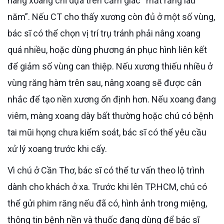
nâng xoang chỉ dựa trên cảm giác “mất răng lâu
năm”. Nếu CT cho thấy xương còn đủ ở một số vùng,
bác sĩ có thể chọn vị trí trụ tránh phải nâng xoang
quá nhiều, hoặc dùng phương án phục hình liên kết
để giảm số vùng can thiệp. Nếu xương thiếu nhiều ở
vùng răng hàm trên sau, nâng xoang sẽ được cân
nhắc để tạo nền xương ổn định hơn. Nếu xoang đang
viêm, màng xoang dày bất thường hoặc chú có bệnh
tai mũi họng chưa kiểm soát, bác sĩ có thể yêu cầu
xử lý xoang trước khi cấy.
Vì chú ở Cần Thơ, bác sĩ có thể tư vấn theo lộ trình
dành cho khách ở xa. Trước khi lên TP.HCM, chú có
thể gửi phim răng nếu đã có, hình ảnh trong miệng,
thông tin bệnh nền và thuốc đang dùng để bác sĩ