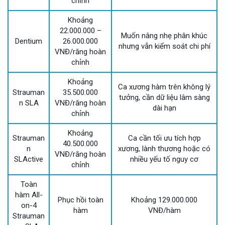
chỉnh
Khoảng
22.000.000 –
Muốn nâng nhẹ phân khúc
Dentium
26.000.000
nhưng vẫn kiểm soát chi phí
VNĐ/răng hoàn
chỉnh
Khoảng
Ca xương hàm trên không lý
Strauman
35.500.000
tưởng, cần dữ liệu lâm sàng
n SLA
VNĐ/răng hoàn
dài hạn
chỉnh
Khoảng
Strauman
Ca cần tối ưu tích hợp
40.500.000
n
xương, lành thương hoặc có
VNĐ/răng hoàn
SLActive
nhiều yếu tố nguy cơ
chỉnh
Toàn
hàm All-
Phục hồi toàn
Khoảng 129.000.000
on-4
hàm
VNĐ/hàm
Strauman