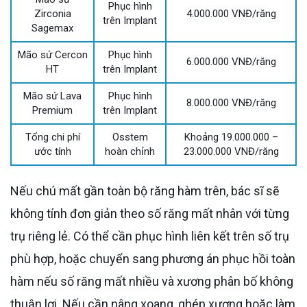
Phục hình
Zirconia
4.000.000 VNĐ/răng
trên Implant
Sagemax
Mão sứ Cercon
Phục hình
6.000.000 VNĐ/răng
HT
trên Implant
Mão sứ Lava
Phục hình
8.000.000 VNĐ/răng
Premium
trên Implant
Tổng chi phí
Osstem
Khoảng 19.000.000 –
ước tính
hoàn chỉnh
23.000.000 VNĐ/răng
Nếu chú mất gần toàn bộ răng hàm trên, bác sĩ sẽ
không tính đơn giản theo số răng mất nhân với từng
trụ riêng lẻ. Có thể cần phục hình liên kết trên số trụ
phù hợp, hoặc chuyển sang phương án phục hồi toàn
hàm nếu số răng mất nhiều và xương phân bố không
thuận lợi. Nếu cần nâng xoang, ghép xương hoặc làm