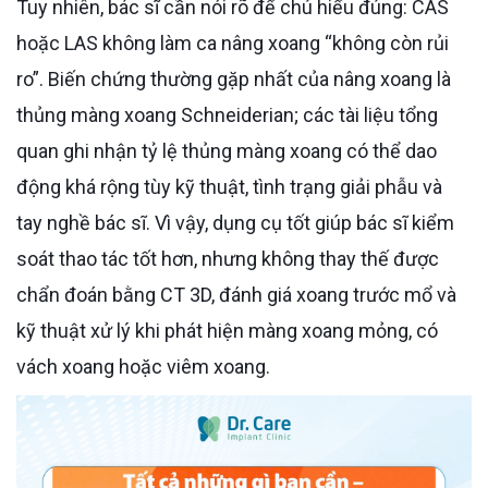
Tuy nhiên, bác sĩ cần nói rõ để chú hiểu đúng: CAS
hoặc LAS không làm ca nâng xoang “không còn rủi
ro”. Biến chứng thường gặp nhất của nâng xoang là
thủng màng xoang Schneiderian; các tài liệu tổng
quan ghi nhận tỷ lệ thủng màng xoang có thể dao
động khá rộng tùy kỹ thuật, tình trạng giải phẫu và
tay nghề bác sĩ. Vì vậy, dụng cụ tốt giúp bác sĩ kiểm
soát thao tác tốt hơn, nhưng không thay thế được
chẩn đoán bằng CT 3D, đánh giá xoang trước mổ và
kỹ thuật xử lý khi phát hiện màng xoang mỏng, có
vách xoang hoặc viêm xoang.