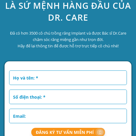
LÀ SỨ MỆNH HÀNG ĐẦU CỦA
DR. CARE
Đã có hơn 3500 cô chú trồng răng Implant và được Bác sĩ Dr.Care
chăm sóc răng miệng gần như trọn đời.
Hãy để lại thông tin để được hỗ trợ trực tiếp cô chú nhé!
ĐĂNG KÝ TƯ VẤN MIỄN PHÍ