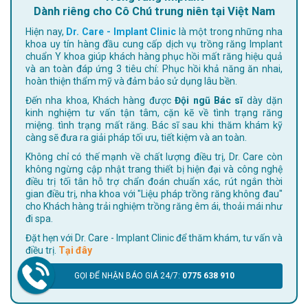
Dành riêng cho Cô Chú trung niên tại Việt Nam
Hiện nay,
Dr. Care - Implant Clinic
là một trong những nha
khoa uy tín hàng đầu cung cấp dịch vụ trồng răng Implant
chuẩn Y khoa giúp khách hàng phục hồi mất răng hiệu quả
và an toàn đáp ứng 3 tiêu chí: Phục hồi khả năng ăn nhai,
hoàn thiện thẩm mỹ và đảm bảo sử dụng lâu bền.
Đến nha khoa, Khách hàng được
Đội ngũ Bác sĩ
dày dặn
kinh nghiệm tư vấn tận tâm, cặn kẽ về tình trạng răng
miệng. tình trạng mất răng. Bác sĩ sau khi thăm khám kỹ
càng sẽ đưa ra giải pháp tối ưu, tiết kiệm và an toàn.
Không chỉ có thế mạnh về chất lượng điều trị, Dr. Care còn
không ngừng cập nhật trang thiết bị hiện đại và công nghệ
điều trị tối tân hỗ trợ chẩn đoán chuẩn xác, rút ngắn thời
gian điều trị, nha khoa với "Liệu pháp trồng răng không đau"
cho Khách hàng trải nghiệm trồng răng êm ái, thoải mái như
đi spa.
Đặt hẹn với Dr. Care - Implant Clinic để thăm khám, tư vấn và
điều trị.
Tại đây
GỌI ĐỂ NHẬN BÁO GIÁ 24/7:
0775 638 910