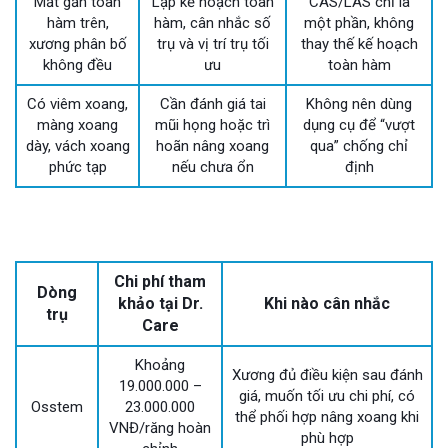
Mất gần toàn
Lập kế hoạch toàn
CAS/LAS chỉ là
hàm trên,
hàm, cân nhắc số
một phần, không
xương phân bố
trụ và vị trí trụ tối
thay thế kế hoạch
không đều
ưu
toàn hàm
Có viêm xoang,
Cần đánh giá tai
Không nên dùng
màng xoang
mũi họng hoặc trì
dụng cụ để “vượt
dày, vách xoang
hoãn nâng xoang
qua” chống chỉ
phức tạp
nếu chưa ổn
định
Chi phí tham
Dòng
khảo tại Dr.
Khi nào cân nhắc
trụ
Care
Khoảng
Xương đủ điều kiện sau đánh
19.000.000 –
giá, muốn tối ưu chi phí, có
Osstem
23.000.000
thể phối hợp nâng xoang khi
VNĐ/răng hoàn
phù hợp