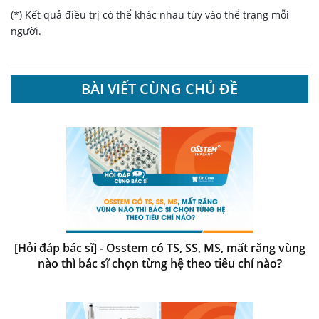
(*) Kết quả điều trị có thể khác nhau tùy vào thể trạng mỗi
người.
BÀI VIẾT CÙNG CHỦ ĐỀ
[Hỏi đáp bác sĩ] - Osstem có TS, SS, MS, mất răng vùng
nào thì bác sĩ chọn từng hệ theo tiêu chí nào?