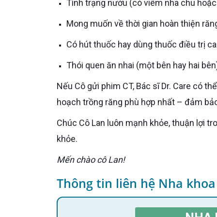
Tình trạng nướu (có viêm nha chu hoặc
Mong muốn về thời gian hoàn thiện răn
Có hút thuốc hay dùng thuốc điều trị c
Thói quen ăn nhai (một bên hay hai bên
Nếu Cô gửi phim CT, Bác sĩ Dr. Care có thể xác định chính xác có cần ghép xương hay không và lên kế
hoạch trồng răng phù hợp nhất – đảm bảo
Chúc Cô Lan luôn mạnh khỏe, thuận lợi trong công việc và sớm có lại nụ cười tự tin với hàm răng chắc
khỏe.
Mến chào cô Lan!
Thông tin liên hệ Nha khoa