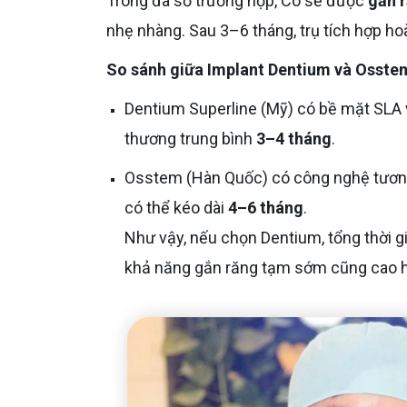
Trong đa số trường hợp, Cô sẽ được
gắn 
nhẹ nhàng. Sau 3–6 tháng, trụ tích hợp ho
So sánh giữa Implant Dentium và Osstem
Dentium Superline (Mỹ) có bề mặt SLA và thiết kế ren đôi giúp tích hợp xương nhanh, thời gian lành
thương trung bình
3–4 tháng
.
Osstem (Hàn Quốc) có công nghệ tương tự nhưng độ nhám bề mặt thấp hơn, nên quá trình tích hợp
có thể kéo dài
4–6 tháng
.
Như vậy, nếu chọn Dentium, tổng thời gi
khả năng gắn răng tạm sớm cũng cao hơ