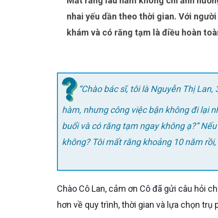
Mất răng lâu năm không chỉ ảnh hưởng đến thẩm mỹ mà còn làm tiêu xương hàm, khiến việc ăn
nhai yếu dần theo thời gian. Với người
khám và có răng tạm là điều hoàn toàn
“Chào bác sĩ, tôi là Nguyễn Thị Lan,
hàm, nhưng công việc bận không đi lại nh
buổi và có răng tạm ngay không ạ?” Nếu t
không? Tôi mất răng khoảng 10 năm rồi, 
Chào Cô Lan, cảm ơn Cô đã gửi câu hỏi cho Bác sĩ Dr. Care. Dưới đây là hướng dẫn chi tiết để Cô hiểu rõ
hơn về quy trình, thời gian và lựa chọn tr