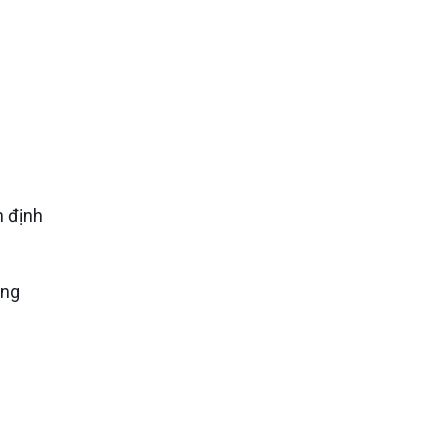
n định
àng