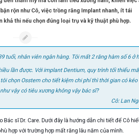
 bận rộn như Cô, việc trồng răng Implant nhanh, ít tái
 khả thi nếu chọn đúng loại trụ và kỹ thuật phù hợp.
 39 tuổi, nhân viên ngân hàng. Tôi mất 2 răng hàm số 6 ở h
iều lần được. Với implant Dentium, quy trình tối thiểu m
ôi chọn Osstem cho tiết kiệm chi phí thì thời gian có kéo 
như vậy có tiêu xương không vậy bác sĩ?
Cô: Lan N
ụ phù hợp với trường hợp mất răng lâu năm của mình.