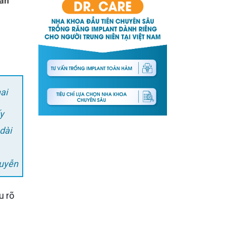
ai
ấy
dài
guyễn