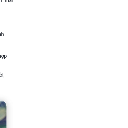
n nhai
i,