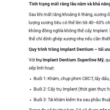
Tình trạng mất răng lâu năm và khả năn
Sau khi mất răng khoảng 6 tháng, xương ổ răng bắt đầu tiêu dần do không còn chịu lực nhai. Sau 10 năm,
lượng xương tiêu có thể lên tới 40–60% ch
không đồng nghĩa không thể cấy Implant.
thể chỉ định ghép xương nhẹ nếu cần thiết 
Quy trình trồng Implant Dentium – tối ư
Với
trụ Implant Dentium Superline Mỹ
, q
xếp linh hoạt:
Buổi 1: Khám, chụp phim CBCT, lấy dấu,
Buổi 2: Cấy trụ Implant (thời gian thực
Buổi 3: Tái khám kiểm tra sau phẫu th