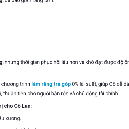
g
, đã bao gồm răng tạm.
g
, nhưng thời gian phục hồi lâu hơn và khó đạt được độ ổ
ó chương trình
làm răng trả góp
0% lãi suất, giúp Cô dễ d
ị, thuận tiện cho người bận rộn và chủ động tài chính.
trị cho Cô Lan:
êu xương.