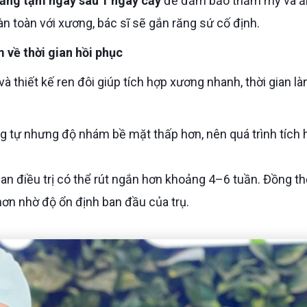
răng tạm ngay sau 1 ngày cấy
để đảm bảo thẩm mỹ và ă
àn toàn với xương, bác sĩ sẽ gắn răng sứ cố định.
 về thời gian hồi phục
an điều trị có thể rút ngắn hơn khoảng 4–6 tuần. Đồng thờ
n nhờ độ ổn định ban đầu của trụ.