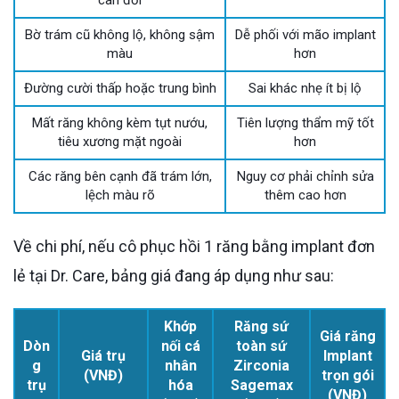
Bờ trám cũ không lộ, không sậm
Dễ phối với mão implant
màu
hơn
Đường cười thấp hoặc trung bình
Sai khác nhẹ ít bị lộ
Mất răng không kèm tụt nướu,
Tiên lượng thẩm mỹ tốt
tiêu xương mặt ngoài
hơn
Các răng bên cạnh đã trám lớn,
Nguy cơ phải chỉnh sửa
lệch màu rõ
thêm cao hơn
Về chi phí, nếu cô phục hồi 1 răng bằng implant đơn
lẻ tại Dr. Care, bảng giá đang áp dụng như sau:
Khớp
Răng sứ
Giá răng
Dòn
nối cá
toàn sứ
Giá trụ
Implant
g
nhân
Zirconia
(VNĐ)
trọn gói
trụ
hóa
Sagemax
(VNĐ)