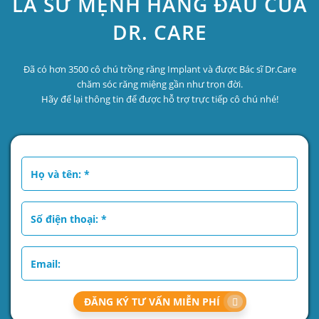
LÀ SỨ MỆNH HÀNG ĐẦU CỦA
DR. CARE
Đã có hơn 3500 cô chú trồng răng Implant và được Bác sĩ Dr.Care
chăm sóc răng miệng gần như trọn đời.
Hãy để lại thông tin để được hỗ trợ trực tiếp cô chú nhé!
ĐĂNG KÝ TƯ VẤN MIỄN PHÍ