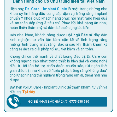
Dành riêng cho Cô Chú trung niên tại Việt Nam
Hiện nay,
Dr. Care - Implant Clinic
là một trong những nha
khoa uy tín hàng đầu cung cấp dịch vụ trồng răng Implant
chuẩn Y khoa giúp khách hàng phục hồi mất răng hiệu quả
và an toàn đáp ứng 3 tiêu chí: Phục hồi khả năng ăn nhai,
hoàn thiện thẩm mỹ và đảm bảo sử dụng lâu bền.
Đến nha khoa, Khách hàng được
Đội ngũ Bác sĩ
dày dặn
kinh nghiệm tư vấn tận tâm, cặn kẽ về tình trạng răng
miệng. tình trạng mất răng. Bác sĩ sau khi thăm khám kỹ
càng sẽ đưa ra giải pháp tối ưu, tiết kiệm và an toàn.
Không chỉ có thế mạnh về chất lượng điều trị, Dr. Care còn
không ngừng cập nhật trang thiết bị hiện đại và công nghệ
điều trị tối tân hỗ trợ chẩn đoán chuẩn xác, rút ngắn thời
gian điều trị, nha khoa với "Liệu pháp trồng răng không đau"
cho Khách hàng trải nghiệm trồng răng êm ái, thoải mái như
đi spa.
Đặt hẹn với Dr. Care - Implant Clinic để thăm khám, tư vấn và
điều trị.
Tại đây
GỌI ĐỂ NHẬN BÁO GIÁ 24/7:
0775 638 910