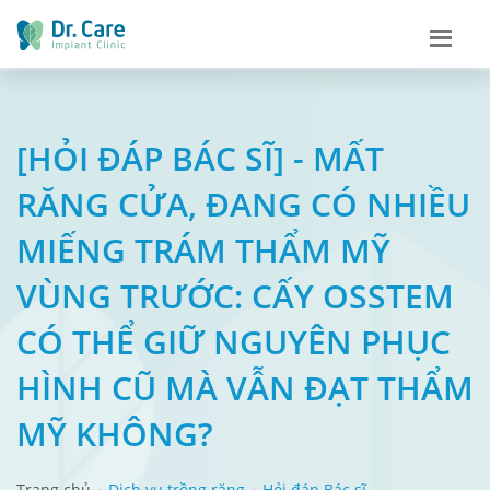
[HỎI ĐÁP BÁC SĨ] - MẤT
RĂNG CỬA, ĐANG CÓ NHIỀU
MIẾNG TRÁM THẨM MỸ
VÙNG TRƯỚC: CẤY OSSTEM
CÓ THỂ GIỮ NGUYÊN PHỤC
HÌNH CŨ MÀ VẪN ĐẠT THẨM
MỸ KHÔNG?
Trang chủ
Dịch vụ trồng răng
Hỏi đáp Bác sĩ