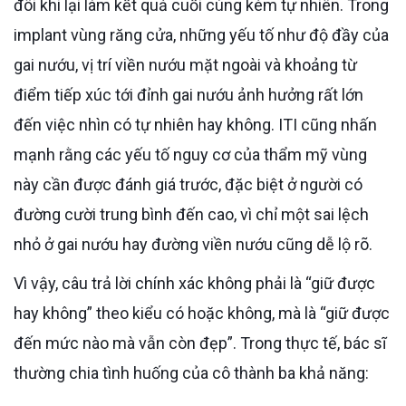
đôi khi lại làm kết quả cuối cùng kém tự nhiên. Trong
implant vùng răng cửa, những yếu tố như độ đầy của
gai nướu, vị trí viền nướu mặt ngoài và khoảng từ
điểm tiếp xúc tới đỉnh gai nướu ảnh hưởng rất lớn
đến việc nhìn có tự nhiên hay không. ITI cũng nhấn
mạnh rằng các yếu tố nguy cơ của thẩm mỹ vùng
này cần được đánh giá trước, đặc biệt ở người có
đường cười trung bình đến cao, vì chỉ một sai lệch
nhỏ ở gai nướu hay đường viền nướu cũng dễ lộ rõ.
Vì vậy, câu trả lời chính xác không phải là “giữ được
hay không” theo kiểu có hoặc không, mà là “giữ được
đến mức nào mà vẫn còn đẹp”. Trong thực tế, bác sĩ
thường chia tình huống của cô thành ba khả năng: