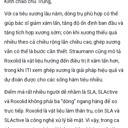
Kính chào chú Trung,
Với ca tiêu xương lâu năm, dòng trụ phù hợp có thể
giúp bác sĩ giảm xâm lấn, tăng độ ổn định ban đầu và
tăng tích hợp xương sớm; còn khi xương thiếu quá
nhiều theo cả chiều rộng lẫn chiều cao, ghép xương
vẫn có thể là bước cần thiết. Straumann cũng mô tả
Roxolid là vật liệu hướng đến điều trị ít xâm lấn hơn,
trong khi ITI xem ghép xương là giải pháp hiệu quả và
dự đoán được cho các sống hàm tiêu nhiều.
Điểm mà rất nhiều người dễ nhầm là SLA, SLActive
và Roxolid không phải ba “dòng” ngang hàng để so
trực tiếp. Roxolid là vật liệu làm thân trụ, còn SLA và
SLActive là công nghệ xử lý bề mặt. Vì vậy, trong ca