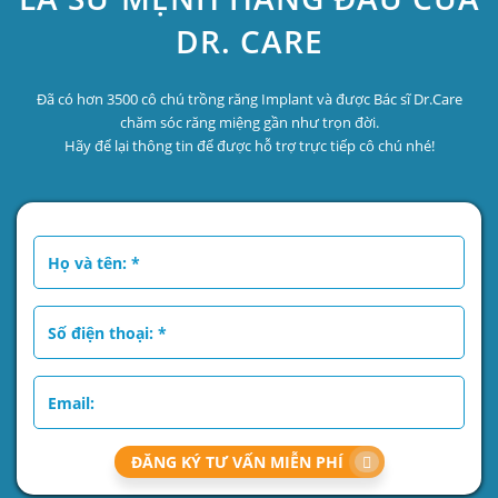
DR. CARE
Đã có hơn 3500 cô chú trồng răng Implant và được Bác sĩ Dr.Care
chăm sóc răng miệng gần như trọn đời.
Hãy để lại thông tin để được hỗ trợ trực tiếp cô chú nhé!
ĐĂNG KÝ TƯ VẤN MIỄN PHÍ