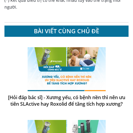
(*) Kết quả điều trị có thể khác nhau tùy vào thể trạng mỗi
người.
BÀI VIẾT CÙNG CHỦ ĐỀ
[Hỏi đáp bác sĩ] - Xương yếu, có bệnh nền thì nên ưu
tiên SLActive hay Roxolid để tăng tích hợp xương?