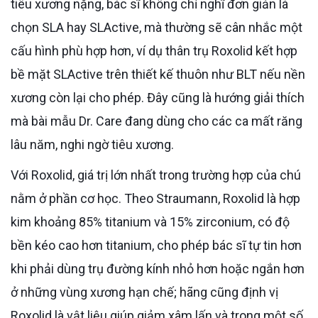
tiêu xương nặng, bác sĩ không chỉ nghĩ đơn giản là
chọn SLA hay SLActive, mà thường sẽ cân nhắc một
cấu hình phù hợp hơn, ví dụ thân trụ Roxolid kết hợp
bề mặt SLActive trên thiết kế thuôn như BLT nếu nền
xương còn lại cho phép. Đây cũng là hướng giải thích
mà bài mẫu Dr. Care đang dùng cho các ca mất răng
lâu năm, nghi ngờ tiêu xương.
Với Roxolid, giá trị lớn nhất trong trường hợp của chú
nằm ở phần cơ học. Theo Straumann, Roxolid là hợp
kim khoảng 85% titanium và 15% zirconium, có độ
bền kéo cao hơn titanium, cho phép bác sĩ tự tin hơn
khi phải dùng trụ đường kính nhỏ hơn hoặc ngắn hơn
ở những vùng xương hạn chế; hãng cũng định vị
Roxolid là vật liệu giúp giảm xâm lấn và trong một số