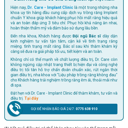
Hiện nay,
Dr. Care - Implant Clinic
là một trong những nha
khoa uy tín hàng đầu cung cấp dịch vụ trồng răng Implant
chuẩn Y khoa giúp khách hàng phục hồi mất răng hiệu quả
và an toàn đáp ứng 3 tiêu chí: Phục hồi khả năng ăn nhai,
hoàn thiện thẩm mỹ và đảm bảo sử dụng lâu bền.
Đến nha khoa, Khách hàng được
Đội ngũ Bác sĩ
dày dặn
kinh nghiệm tư vấn tận tâm, cặn kẽ về tình trạng răng
miệng. tình trạng mất răng. Bác sĩ sau khi thăm khám kỹ
càng sẽ đưa ra giải pháp tối ưu, tiết kiệm và an toàn.
Không chỉ có thế mạnh về chất lượng điều trị, Dr. Care còn
không ngừng cập nhật trang thiết bị hiện đại và công nghệ
điều trị tối tân hỗ trợ chẩn đoán chuẩn xác, rút ngắn thời
gian điều trị, nha khoa với "Liệu pháp trồng răng không đau"
cho Khách hàng trải nghiệm trồng răng êm ái, thoải mái như
đi spa.
Đặt hẹn với Dr. Care - Implant Clinic để thăm khám, tư vấn và
điều trị.
Tại đây
GỌI ĐỂ NHẬN BÁO GIÁ 24/7:
0775 638 910