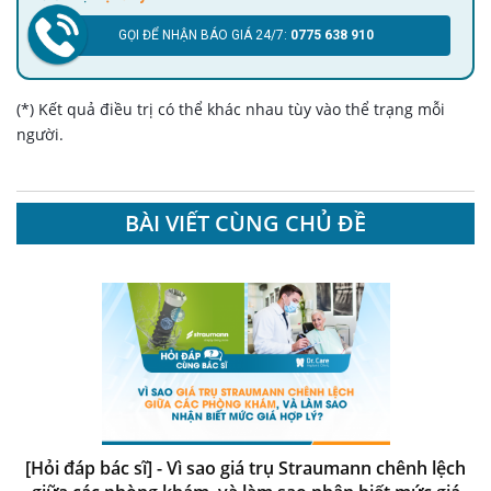
GỌI ĐỂ NHẬN BÁO GIÁ 24/7:
0775 638 910
(*) Kết quả điều trị có thể khác nhau tùy vào thể trạng mỗi
người.
BÀI VIẾT CÙNG CHỦ ĐỀ
[Hỏi đáp bác sĩ] - Vì sao giá trụ Straumann chênh lệch