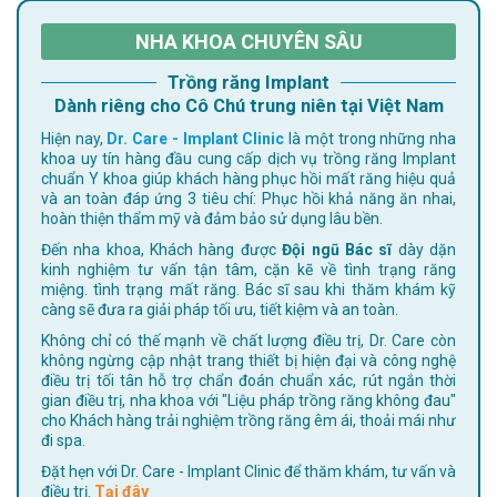
NHA KHOA CHUYÊN SÂU
Trồng răng Implant
Dành riêng cho Cô Chú trung niên tại Việt Nam
Hiện nay,
Dr. Care - Implant Clinic
là một trong những nha
khoa uy tín hàng đầu cung cấp dịch vụ trồng răng Implant
chuẩn Y khoa giúp khách hàng phục hồi mất răng hiệu quả
và an toàn đáp ứng 3 tiêu chí: Phục hồi khả năng ăn nhai,
hoàn thiện thẩm mỹ và đảm bảo sử dụng lâu bền.
Đến nha khoa, Khách hàng được
Đội ngũ Bác sĩ
dày dặn
kinh nghiệm tư vấn tận tâm, cặn kẽ về tình trạng răng
miệng. tình trạng mất răng. Bác sĩ sau khi thăm khám kỹ
càng sẽ đưa ra giải pháp tối ưu, tiết kiệm và an toàn.
Không chỉ có thế mạnh về chất lượng điều trị, Dr. Care còn
không ngừng cập nhật trang thiết bị hiện đại và công nghệ
điều trị tối tân hỗ trợ chẩn đoán chuẩn xác, rút ngắn thời
gian điều trị, nha khoa với "Liệu pháp trồng răng không đau"
cho Khách hàng trải nghiệm trồng răng êm ái, thoải mái như
đi spa.
Đặt hẹn với Dr. Care - Implant Clinic để thăm khám, tư vấn và
điều trị.
Tại đây