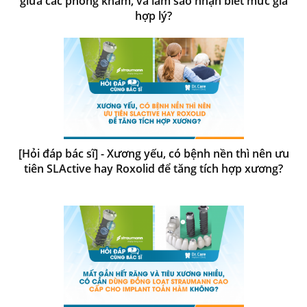
giữa các phòng khám, và làm sao nhận biết mức giá
hợp lý?
[Hỏi đáp bác sĩ] - Xương yếu, có bệnh nền thì nên ưu
tiên SLActive hay Roxolid để tăng tích hợp xương?