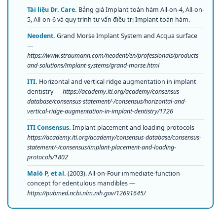
Tài liệu Dr. Care.
Bảng giá Implant toàn hàm All-on-4, All-on-
5, All-on-6 và quy trình tư vấn điều trị Implant toàn hàm.
Neodent.
Grand Morse Implant System and Acqua surface
—
https://www.straumann.com/neodent/en/professionals/products-
and-solutions/implant-systems/grand-morse.html
ITI.
Horizontal and vertical ridge augmentation in implant
dentistry —
https://academy.iti.org/academy/consensus-
database/consensus-statement/-/consensus/horizontal-and-
vertical-ridge-augmentation-in-implant-dentistry/1726
ITI Consensus.
Implant placement and loading protocols —
https://academy.iti.org/academy/consensus-database/consensus-
statement/-/consensus/implant-placement-and-loading-
protocols/1802
Maló P, et al.
(2003). All-on-Four immediate-function
concept for edentulous mandibles —
https://pubmed.ncbi.nlm.nih.gov/12691645/