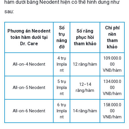
hàm dưới bằng Neodent hiện có thể hình dung như
sau:
Số
Chi phí
Phương án Neodent
Số răng
trụ
nền
toàn hàm dưới tại
phục hồi
nâng
tham
Dr. Care
tham khảo
đỡ
khảo
4 trụ
109.000.0
All-on-4 Neodent
Impla
12 răng/hàm
00
nt
VNĐ/hàm
5 trụ
134.000.0
12–14
All-on-5 Neodent
Impla
00
răng/hàm
nt
VNĐ/hàm
6 trụ
158.000.0
All-on-6 Neodent
Impla
14 răng/hàm
00
nt
VNĐ/hàm