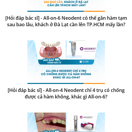
[Hỏi đáp bác sĩ] - All-on-6 Neodent có thể gắn hàm tạm
sau bao lâu, khách ở Đà Lạt cần lên TP.HCM mấy lần?
[Hỏi đáp bác sĩ] - All-on-4 Neodent chỉ 4 trụ có chống
được cả hàm không, khác gì All-on-6?