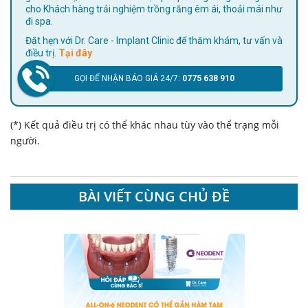
cho Khách hàng trải nghiệm trồng răng êm ái, thoải mái như
đi spa.
Đặt hẹn với Dr. Care - Implant Clinic để thăm khám, tư vấn và
điều trị.
Tại đây
GỌI ĐỂ NHẬN BÁO GIÁ 24/7:
0775 638 910
(*) Kết quả điều trị có thể khác nhau tùy vào thể trạng mỗi
người.
BÀI VIẾT CÙNG CHỦ ĐỀ