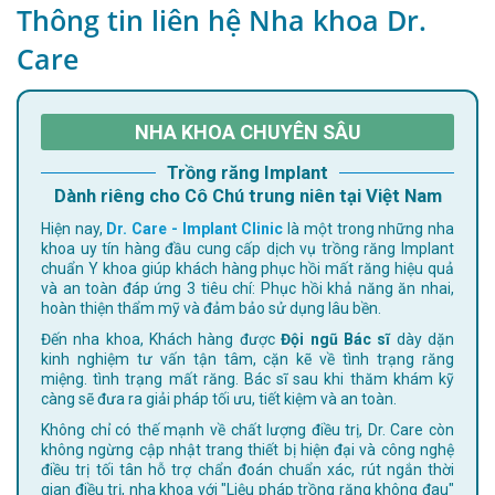
Thông tin liên hệ Nha khoa Dr.
Care
NHA KHOA CHUYÊN SÂU
Trồng răng Implant
Dành riêng cho Cô Chú trung niên tại Việt Nam
Hiện nay,
Dr. Care - Implant Clinic
là một trong những nha
khoa uy tín hàng đầu cung cấp dịch vụ trồng răng Implant
chuẩn Y khoa giúp khách hàng phục hồi mất răng hiệu quả
và an toàn đáp ứng 3 tiêu chí: Phục hồi khả năng ăn nhai,
hoàn thiện thẩm mỹ và đảm bảo sử dụng lâu bền.
Đến nha khoa, Khách hàng được
Đội ngũ Bác sĩ
dày dặn
kinh nghiệm tư vấn tận tâm, cặn kẽ về tình trạng răng
miệng. tình trạng mất răng. Bác sĩ sau khi thăm khám kỹ
càng sẽ đưa ra giải pháp tối ưu, tiết kiệm và an toàn.
Không chỉ có thế mạnh về chất lượng điều trị, Dr. Care còn
không ngừng cập nhật trang thiết bị hiện đại và công nghệ
điều trị tối tân hỗ trợ chẩn đoán chuẩn xác, rút ngắn thời
gian điều trị, nha khoa với "Liệu pháp trồng răng không đau"