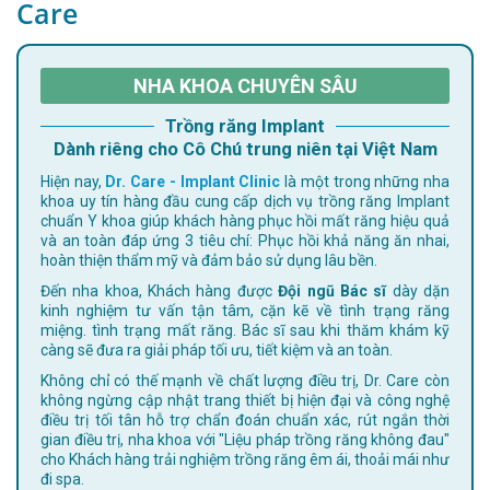
Care
NHA KHOA CHUYÊN SÂU
Trồng răng Implant
Dành riêng cho Cô Chú trung niên tại Việt Nam
Hiện nay,
Dr. Care - Implant Clinic
là một trong những nha
khoa uy tín hàng đầu cung cấp dịch vụ trồng răng Implant
chuẩn Y khoa giúp khách hàng phục hồi mất răng hiệu quả
và an toàn đáp ứng 3 tiêu chí: Phục hồi khả năng ăn nhai,
hoàn thiện thẩm mỹ và đảm bảo sử dụng lâu bền.
Đến nha khoa, Khách hàng được
Đội ngũ Bác sĩ
dày dặn
kinh nghiệm tư vấn tận tâm, cặn kẽ về tình trạng răng
miệng. tình trạng mất răng. Bác sĩ sau khi thăm khám kỹ
càng sẽ đưa ra giải pháp tối ưu, tiết kiệm và an toàn.
Không chỉ có thế mạnh về chất lượng điều trị, Dr. Care còn
không ngừng cập nhật trang thiết bị hiện đại và công nghệ
điều trị tối tân hỗ trợ chẩn đoán chuẩn xác, rút ngắn thời
gian điều trị, nha khoa với "Liệu pháp trồng răng không đau"
cho Khách hàng trải nghiệm trồng răng êm ái, thoải mái như
đi spa.