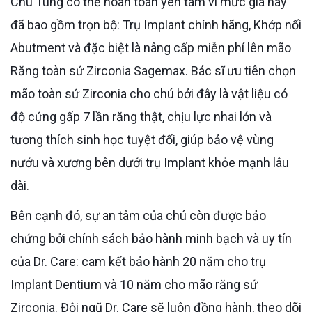
Chú Tùng có thể hoàn toàn yên tâm vì mức giá này
đã bao gồm trọn bộ: Trụ Implant chính hãng, Khớp nối
Abutment và đặc biệt là nâng cấp miễn phí lên mão
Răng toàn sứ Zirconia Sagemax. Bác sĩ ưu tiên chọn
mão toàn sứ Zirconia cho chú bởi đây là vật liệu có
độ cứng gấp 7 lần răng thật, chịu lực nhai lớn và
tương thích sinh học tuyệt đối, giúp bảo vệ vùng
nướu và xương bên dưới trụ Implant khỏe mạnh lâu
dài.
Bên cạnh đó, sự an tâm của chú còn được bảo
chứng bởi chính sách bảo hành minh bạch và uy tín
của Dr. Care: cam kết bảo hành 20 năm cho trụ
Implant Dentium và 10 năm cho mão răng sứ
Zirconia. Đội ngũ Dr. Care sẽ luôn đồng hành, theo dõi