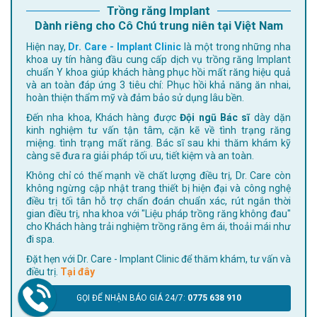
Trồng răng Implant
Dành riêng cho Cô Chú trung niên tại Việt Nam
Hiện nay,
Dr. Care - Implant Clinic
là một trong những nha
khoa uy tín hàng đầu cung cấp dịch vụ trồng răng Implant
chuẩn Y khoa giúp khách hàng phục hồi mất răng hiệu quả
và an toàn đáp ứng 3 tiêu chí: Phục hồi khả năng ăn nhai,
hoàn thiện thẩm mỹ và đảm bảo sử dụng lâu bền.
Đến nha khoa, Khách hàng được
Đội ngũ Bác sĩ
dày dặn
kinh nghiệm tư vấn tận tâm, cặn kẽ về tình trạng răng
miệng. tình trạng mất răng. Bác sĩ sau khi thăm khám kỹ
càng sẽ đưa ra giải pháp tối ưu, tiết kiệm và an toàn.
Không chỉ có thế mạnh về chất lượng điều trị, Dr. Care còn
không ngừng cập nhật trang thiết bị hiện đại và công nghệ
điều trị tối tân hỗ trợ chẩn đoán chuẩn xác, rút ngắn thời
gian điều trị, nha khoa với "Liệu pháp trồng răng không đau"
cho Khách hàng trải nghiệm trồng răng êm ái, thoải mái như
đi spa.
Đặt hẹn với Dr. Care - Implant Clinic để thăm khám, tư vấn và
điều trị.
Tại đây
GỌI ĐỂ NHẬN BÁO GIÁ 24/7:
0775 638 910