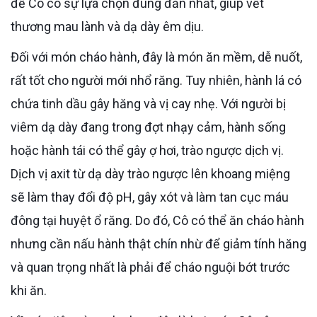
để Cô có sự lựa chọn đúng đắn nhất, giúp vết
thương mau lành và dạ dày êm dịu.
Đối với món cháo hành, đây là món ăn mềm, dễ nuốt,
rất tốt cho người mới nhổ răng. Tuy nhiên, hành lá có
chứa tinh dầu gây hăng và vị cay nhẹ. Với người bị
viêm dạ dày đang trong đợt nhạy cảm, hành sống
hoặc hành tái có thể gây ợ hơi, trào ngược dịch vị.
Dịch vị axit từ dạ dày trào ngược lên khoang miệng
sẽ làm thay đổi độ pH, gây xót và làm tan cục máu
đông tại huyệt ổ răng. Do đó, Cô có thể ăn cháo hành
nhưng cần nấu hành thật chín nhừ để giảm tính hăng
và quan trọng nhất là phải để cháo nguội bớt trước
khi ăn.