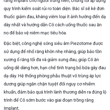
răng Implant cho người trung niên, chúng tôi áp dụng
quy trình kiểm soát rủi ro toàn diện. Bác sĩ sẽ kê đơn
thuốc giảm đau, kháng viêm loại ít ảnh hưởng đến dạ
dày nhất và hướng dẫn Cô cách uống thuốc sau ăn
no để bảo vệ niêm mạc tiêu hóa.
Đặc biệt, công nghệ sóng siêu âm Piezotome được
sử dụng để nhổ răng khôn nhẹ nhàng, giúp bảo tồn
xương ổ răng tối đa và giảm sưng đau, giúp Cô ăn
uống dễ dàng hơn, hạn chế tình trạng bỏ bữa gây đau
dạ dày. Hệ thống phòng phẫu thuật vô trùng áp lực
dương giúp ngăn chặn tuyệt đối nguy cơ nhiễm
khuẩn, đảm bảo quá trình lành thương diễn ra đúng lộ
trình để Cô sớm bước vào giai đoạn trồng răng
Implant.