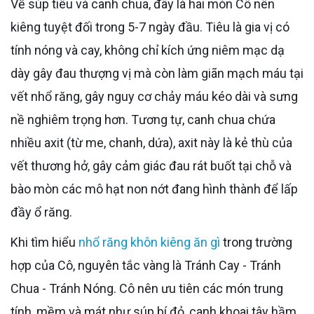
Về súp tiêu và canh chua, đây là hai món Cô nên
kiêng tuyệt đối trong 5-7 ngày đầu. Tiêu là gia vị có
tính nóng và cay, không chỉ kích ứng niêm mạc dạ
dày gây đau thượng vị mà còn làm giãn mạch máu tại
vết nhổ răng, gây nguy cơ chảy máu kéo dài và sưng
nề nghiêm trọng hơn. Tương tự, canh chua chứa
nhiều axit (từ me, chanh, dứa), axit này là kẻ thù của
vết thương hở, gây cảm giác đau rát buốt tại chỗ và
bào mòn các mô hạt non nớt đang hình thành để lấp
đầy ổ răng.
Khi tìm hiểu
nhổ răng khôn kiêng ăn gì
trong trường
hợp của Cô, nguyên tắc vàng là Tránh Cay - Tránh
Chua - Tránh Nóng. Cô nên ưu tiên các món trung
tính, mềm và mát như súp bí đỏ, canh khoai tây hầm