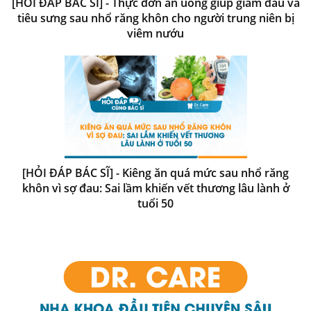
[HỎI ĐÁP BÁC SĨ] - Thực đơn ăn uống giúp giảm đau và
tiêu sưng sau nhổ răng khôn cho người trung niên bị
viêm nướu
[HỎI ĐÁP BÁC SĨ] - Kiêng ăn quá mức sau nhổ răng
khôn vì sợ đau: Sai lầm khiến vết thương lâu lành ở
tuổi 50