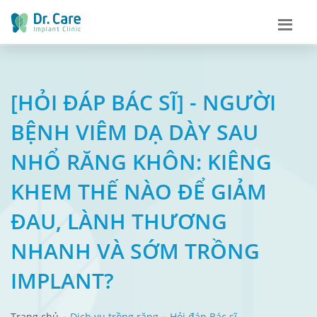
[HỎI ĐÁP BÁC SĨ] - NGƯỜI
BỆNH VIÊM DẠ DÀY SAU
NHỔ RĂNG KHÔN: KIÊNG
KHEM THẾ NÀO ĐỂ GIẢM
ĐAU, LÀNH THƯƠNG
NHANH VÀ SỚM TRỒNG
IMPLANT?
Trang chủ
Dịch vụ trồng răng
Hỏi đáp Bác sĩ