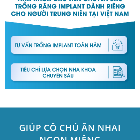
GIÚP CÔ CHÚ ĂN NHAI
NGON MIỆNG