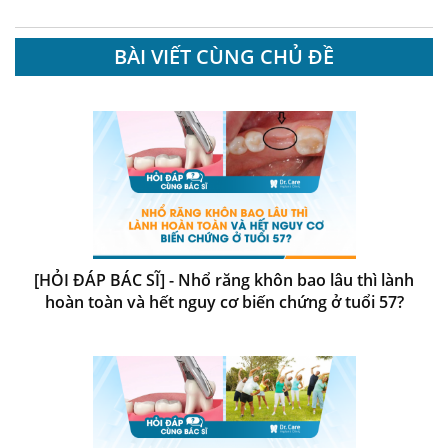
BÀI VIẾT CÙNG CHỦ ĐỀ
[HỎI ĐÁP BÁC SĨ] - Nhổ răng khôn bao lâu thì lành
hoàn toàn và hết nguy cơ biến chứng ở tuổi 57?