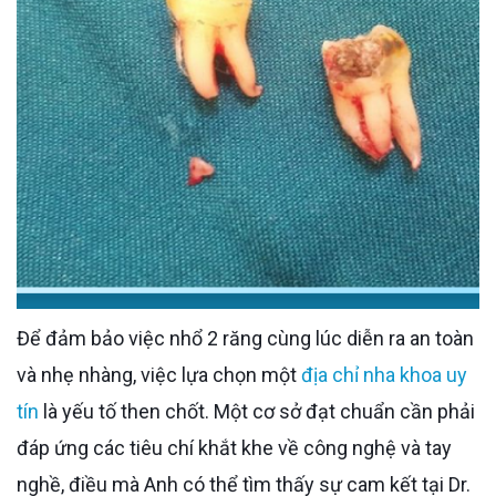
Để đảm bảo việc nhổ 2 răng cùng lúc diễn ra an toàn
và nhẹ nhàng, việc lựa chọn một
địa chỉ nha khoa uy
tín
là yếu tố then chốt. Một cơ sở đạt chuẩn cần phải
đáp ứng các tiêu chí khắt khe về công nghệ và tay
nghề, điều mà Anh có thể tìm thấy sự cam kết tại Dr.