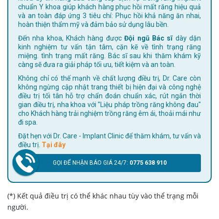
chuẩn Y khoa giúp khách hàng phục hồi mất răng hiệu quả
và an toàn đáp ứng 3 tiêu chí: Phục hồi khả năng ăn nhai,
hoàn thiện thẩm mỹ và đảm bảo sử dụng lâu bền.
Đến nha khoa, Khách hàng được
Đội ngũ Bác sĩ
dày dặn
kinh nghiệm tư vấn tận tâm, cặn kẽ về tình trạng răng
miệng. tình trạng mất răng. Bác sĩ sau khi thăm khám kỹ
càng sẽ đưa ra giải pháp tối ưu, tiết kiệm và an toàn.
Không chỉ có thế mạnh về chất lượng điều trị, Dr. Care còn
không ngừng cập nhật trang thiết bị hiện đại và công nghệ
điều trị tối tân hỗ trợ chẩn đoán chuẩn xác, rút ngắn thời
gian điều trị, nha khoa với "Liệu pháp trồng răng không đau"
cho Khách hàng trải nghiệm trồng răng êm ái, thoải mái như
đi spa.
Đặt hẹn với Dr. Care - Implant Clinic để thăm khám, tư vấn và
điều trị.
Tại đây
GỌI ĐỂ NHẬN BÁO GIÁ 24/7:
0775 638 910
(*) Kết quả điều trị có thể khác nhau tùy vào thể trạng mỗi
người.