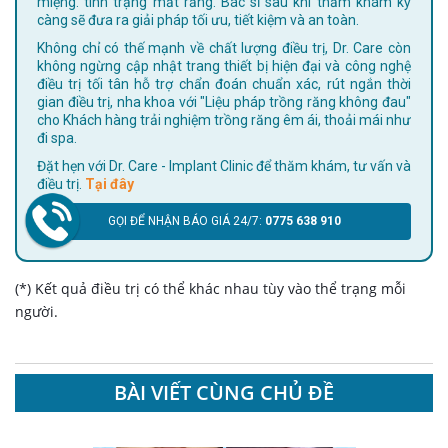
miệng. tình trạng mất răng. Bác sĩ sau khi thăm khám kỹ
càng sẽ đưa ra giải pháp tối ưu, tiết kiệm và an toàn.
Không chỉ có thế mạnh về chất lượng điều trị, Dr. Care còn
không ngừng cập nhật trang thiết bị hiện đại và công nghệ
điều trị tối tân hỗ trợ chẩn đoán chuẩn xác, rút ngắn thời
gian điều trị, nha khoa với "Liệu pháp trồng răng không đau"
cho Khách hàng trải nghiệm trồng răng êm ái, thoải mái như
đi spa.
Đặt hẹn với Dr. Care - Implant Clinic để thăm khám, tư vấn và
điều trị.
Tại đây
GỌI ĐỂ NHẬN BÁO GIÁ 24/7:
0775 638 910
(*) Kết quả điều trị có thể khác nhau tùy vào thể trạng mỗi
người.
BÀI VIẾT CÙNG CHỦ ĐỀ