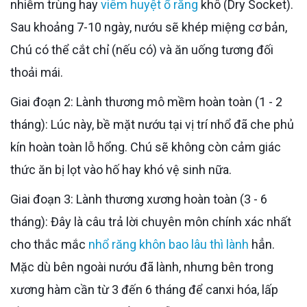
nhiễm trùng hay
viêm huyệt ổ răng
khô (Dry Socket).
Sau khoảng 7-10 ngày, nướu sẽ khép miệng cơ bản,
Chú có thể cắt chỉ (nếu có) và ăn uống tương đối
thoải mái.
Giai đoạn 2: Lành thương mô mềm hoàn toàn (1 - 2
tháng): Lúc này, bề mặt nướu tại vị trí nhổ đã che phủ
kín hoàn toàn lỗ hổng. Chú sẽ không còn cảm giác
thức ăn bị lọt vào hố hay khó vệ sinh nữa.
Giai đoạn 3: Lành thương xương hoàn toàn (3 - 6
tháng): Đây là câu trả lời chuyên môn chính xác nhất
cho thắc mắc
nhổ răng khôn bao lâu thì lành
hẳn.
Mặc dù bên ngoài nướu đã lành, nhưng bên trong
xương hàm cần từ 3 đến 6 tháng để canxi hóa, lấp