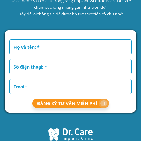
Đã có hơn 3500 cô chú trồng răng Implant và được Bác sĩ Dr.Care
chăm sóc răng miệng gần như trọn đời.
Hãy để lại thông tin để được hỗ trợ trực tiếp cô chú nhé!
ĐĂNG KÝ TƯ VẤN MIỄN PHÍ