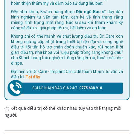
hoàn thiện thẩm mỹ và đảm bảo sử dụng lâu bền.
Đến nha khoa, Khách hàng được
Đội ngũ Bác sĩ
dày dặn
kinh nghiệm tư vấn tận tâm, cặn kẽ về tình trạng răng
miệng. tình trạng mất răng. Bác sĩ sau khi thăm khám kỹ
càng sẽ đưa ra giải pháp tối ưu, tiết kiệm và an toàn.
Không chỉ có thế mạnh về chất lượng điều trị, Dr. Care còn
không ngừng cập nhật trang thiết bị hiện đại và công nghệ
điều trị tối tân hỗ trợ chẩn đoán chuẩn xác, rút ngắn thời
gian điều trị, nha khoa với "Liệu pháp trồng răng không đau"
cho Khách hàng trải nghiệm trồng răng êm ái, thoải mái như
đi spa.
Đặt hẹn với Dr. Care - Implant Clinic để thăm khám, tư vấn và
điều trị.
Tại đây
GỌI ĐỂ NHẬN BÁO GIÁ 24/7:
0775 638 910
(*) Kết quả điều trị có thể khác nhau tùy vào thể trạng mỗi
người.