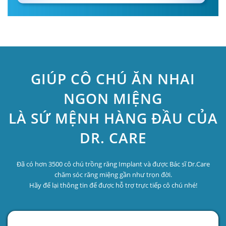
GIÚP CÔ CHÚ ĂN NHAI
NGON MIỆNG
LÀ SỨ MỆNH HÀNG ĐẦU CỦA
DR. CARE
Đã có hơn 3500 cô chú trồng răng Implant và được Bác sĩ Dr.Care
chăm sóc răng miệng gần như trọn đời.
Hãy để lại thông tin để được hỗ trợ trực tiếp cô chú nhé!