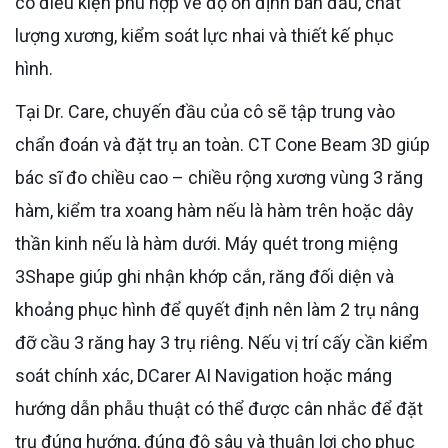
có điều kiện phù hợp về độ ổn định ban đầu, chất
lượng xương, kiểm soát lực nhai và thiết kế phục
hình.
Tại Dr. Care, chuyến đầu của cô sẽ tập trung vào
chẩn đoán và đặt trụ an toàn. CT Cone Beam 3D giúp
bác sĩ đo chiều cao – chiều rộng xương vùng 3 răng
hàm, kiểm tra xoang hàm nếu là hàm trên hoặc dây
thần kinh nếu là hàm dưới. Máy quét trong miệng
3Shape giúp ghi nhận khớp cắn, răng đối diện và
khoảng phục hình để quyết định nên làm 2 trụ nâng
đỡ cầu 3 răng hay 3 trụ riêng. Nếu vị trí cấy cần kiểm
soát chính xác, DCarer AI Navigation hoặc máng
hướng dẫn phẫu thuật có thể được cân nhắc để đặt
trụ đúng hướng, đúng độ sâu và thuận lợi cho phục