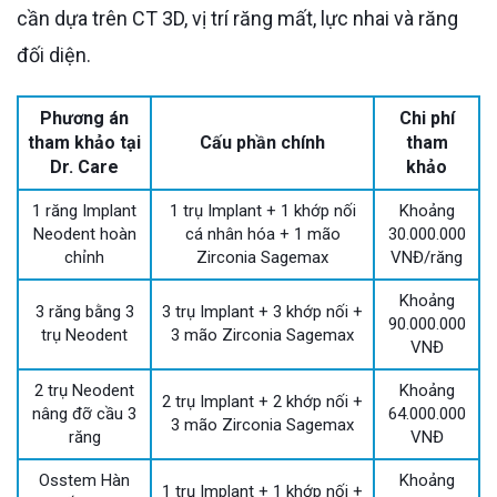
cần dựa trên CT 3D, vị trí răng mất, lực nhai và răng
đối diện.
Phương án
Chi phí
tham khảo tại
Cấu phần chính
tham
Dr. Care
khảo
1 răng Implant
1 trụ Implant + 1 khớp nối
Khoảng
Neodent hoàn
cá nhân hóa + 1 mão
30.000.000
chỉnh
Zirconia Sagemax
VNĐ/răng
Khoảng
3 răng bằng 3
3 trụ Implant + 3 khớp nối +
90.000.000
trụ Neodent
3 mão Zirconia Sagemax
VNĐ
2 trụ Neodent
Khoảng
2 trụ Implant + 2 khớp nối +
nâng đỡ cầu 3
64.000.000
3 mão Zirconia Sagemax
răng
VNĐ
Osstem Hàn
Khoảng
1 trụ Implant + 1 khớp nối +