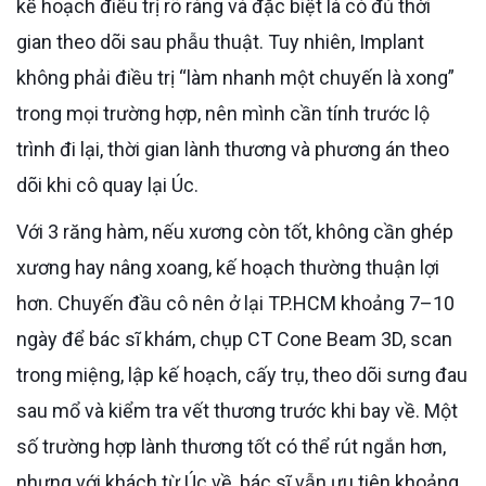
kế hoạch điều trị rõ ràng và đặc biệt là có đủ thời
gian theo dõi sau phẫu thuật. Tuy nhiên, Implant
không phải điều trị “làm nhanh một chuyến là xong”
trong mọi trường hợp, nên mình cần tính trước lộ
trình đi lại, thời gian lành thương và phương án theo
dõi khi cô quay lại Úc.
Với 3 răng hàm, nếu xương còn tốt, không cần ghép
xương hay nâng xoang, kế hoạch thường thuận lợi
hơn. Chuyến đầu cô nên ở lại TP.HCM khoảng 7–10
ngày để bác sĩ khám, chụp CT Cone Beam 3D, scan
trong miệng, lập kế hoạch, cấy trụ, theo dõi sưng đau
sau mổ và kiểm tra vết thương trước khi bay về. Một
số trường hợp lành thương tốt có thể rút ngắn hơn,
nhưng với khách từ Úc về, bác sĩ vẫn ưu tiên khoảng