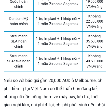
Quốc hoàn
19.000.000
1 mão Zirconia Sagemax
chỉnh
VNĐ/răng
Khoảng
Dentium Mỹ
1 trụ Implant + 1 khớp nối +
22.000.000
hoàn chỉnh
1 mão Zirconia Sagemax
VNĐ/răng
Straumann
Khoảng
1 trụ Implant + 1 khớp nối +
SLA hoàn
35.500.000
1 mão Zirconia Sagemax
chỉnh
VNĐ/răng
Straumann
Khoảng
1 trụ Implant + 1 khớp nối +
SLActive hoàn
40.500.000
1 mão Zirconia Sagemax
chỉnh
VNĐ/răng
Nếu so với báo giá gần 20,000 AUD ở Melbourne, chi
phí điều trị tại Việt Nam có thể thấp hơn đáng kể,
nhưng cô cần cộng thêm vé máy bay, lưu trú, thời
gian nghỉ làm, chi phí đi lại, chi phí phát sinh nếu phải