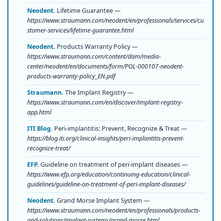
Neodent.
Lifetime Guarantee —
https://www.straumann.com/neodent/en/professionals/services/cu
stomer-services/lifetime-guarantee.html
Neodent.
Products Warranty Policy —
https://www.straumann.com/content/dam/media-
center/neodent/en/documents/form/POL-000107-neodent-
products-warranty-policy_EN.pdf
Straumann.
The Implant Registry —
https://www.straumann.com/en/discover/implant-registry-
app.html
ITI Blog.
Peri-implantitis: Prevent, Recognize & Treat —
https://blog.iti.org/clinical-insights/peri-implantitis-prevent-
recognize-treat/
EFP.
Guideline on treatment of peri-implant diseases —
https://www.efp.org/education/continuing-education/clinical-
guidelines/guideline-on-treatment-of-peri-implant-diseases/
Neodent.
Grand Morse Implant System —
https://www.straumann.com/neodent/en/professionals/products-
and-solutions/implant-systems/grand-morse.html